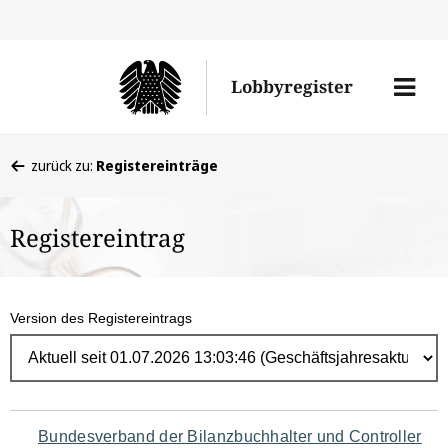
Direk
zum
Men
Lobbyregister
Inhal
öffne
Sie
zurück zu:
Registereinträge
befinden
sich
Registereintrag
hier:
Version des Registereintrags
Navigation
Bundesverband der Bilanzbuchhalter und Controller