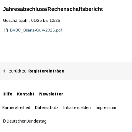
Jahresabschluss/Rechenschaftsbericht
Geschäftsjahr: 01/25 bis 12/25
BVBC_Bilanz-GuV-2025.pdf
Sie
zurück zu:
Registereinträge
befinden
sich
hier:
Interne
Hilfe
Kontakt
Newsletter
Links
Barrierefreiheit
Datenschutz
Inhalte melden
Impressum
© Deutscher Bundestag