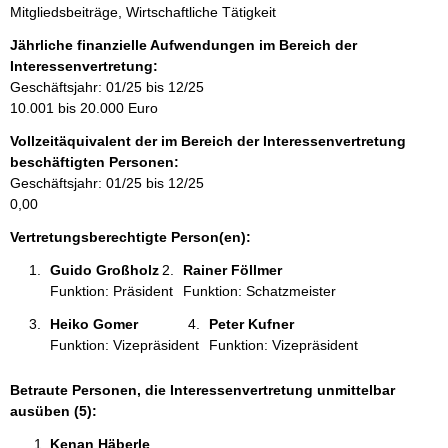
Mitgliedsbeiträge, Wirtschaftliche Tätigkeit
n
f
Jährliche finanzielle Aufwendungen im Bereich der
o
Interessenvertretung:
r
Geschäftsjahr: 01/25 bis 12/25
m
10.001 bis 20.000 Euro
a
Vollzeitäquivalent der im Bereich der Interessenvertretung
t
beschäftigten Personen:
i
Geschäftsjahr: 01/25 bis 12/25
o
0,00
n
e
Vertretungsberechtigte Person(en):
n
Guido Großholz 
Rainer Föllmer 
:
Funktion: Präsident
Funktion: Schatzmeister
Heiko Gomer 
Peter Kufner 
Funktion: Vizepräsident
Funktion: Vizepräsident
Betraute Personen, die Interessenvertretung unmittelbar
ausüben (5):
Kenan Häberle 