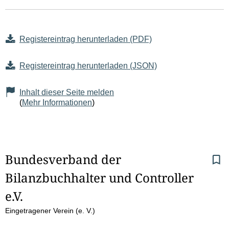
Registereintrag herunterladen (PDF)
Registereintrag herunterladen (JSON)
Inhalt dieser Seite melden
(
Mehr Informationen
)
S
Bundesverband der 
Bilanzbuchhalter und Controller 
e
e.V.
i
Eingetragener Verein (e. V.)
t