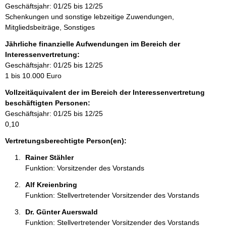
Geschäftsjahr: 01/25 bis 12/25
i
Schenkungen und sonstige lebzeitige Zuwendungen,
n
Mitgliedsbeiträge, Sonstiges
f
o
Jährliche finanzielle Aufwendungen im Bereich der
r
Interessenvertretung:
m
Geschäftsjahr: 01/25 bis 12/25
a
1 bis 10.000 Euro
t
Vollzeitäquivalent der im Bereich der Interessenvertretung
i
beschäftigten Personen:
o
Geschäftsjahr: 01/25 bis 12/25
n
0,10
e
n
Vertretungsberechtigte Person(en):
:
Rainer Stähler 
Funktion: Vorsitzender des Vorstands
Alf Kreienbring 
Funktion: Stellvertretender Vorsitzender des Vorstands
Dr. Günter Auerswald 
Funktion: Stellvertretender Vorsitzender des Vorstands