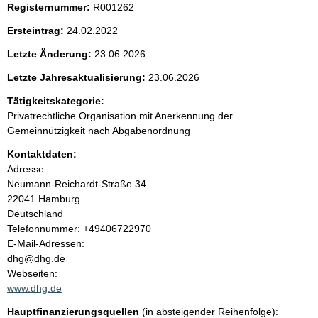
Registernummer:
R001262
e
Ersteintrag:
24.02.2022
n
Letzte Änderung:
23.06.2026
i
Letzte Jahresaktualisierung:
23.06.2026
Tätigkeitskategorie:
n
Privatrechtliche Organisation mit Anerkennung der
Gemeinnützigkeit nach Abgabenordnung
h
Kontaktdaten:
a
Adresse:
Neumann-Reichardt-Straße
34
l
22041
Hamburg
Deutschland
t
K
Telefonnummer: +49406722970
o
E-Mail-Adressen:
n
dhg@dhg.de
t
Webseiten:
a
www.dhg.de
k
Hauptfinanzierungsquellen
(in absteigender Reihenfolge):
t