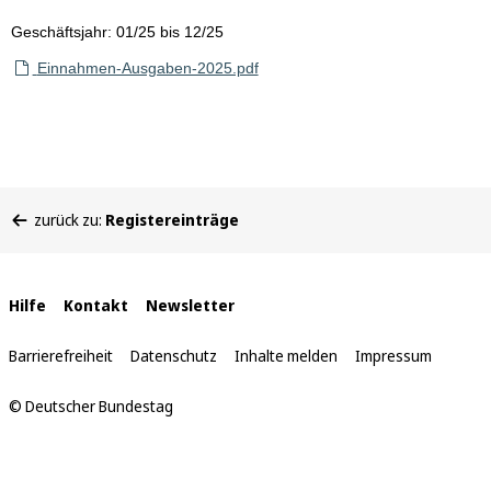
Geschäftsjahr: 01/25 bis 12/25
Einnahmen-Ausgaben-2025.pdf
Sie
zurück zu:
Registereinträge
befinden
sich
hier:
Interne
Hilfe
Kontakt
Newsletter
Links
Barrierefreiheit
Datenschutz
Inhalte melden
Impressum
© Deutscher Bundestag