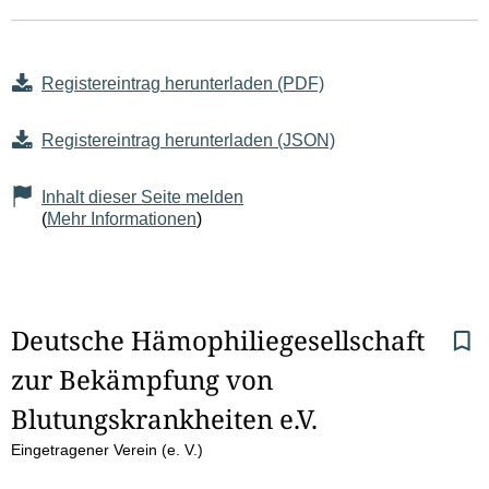
Registereintrag herunterladen (PDF)
Registereintrag herunterladen (JSON)
Inhalt dieser Seite melden
(
Mehr Informationen
)
S
Deutsche Hämophiliegesellschaft 
zur Bekämpfung von 
e
Blutungskrankheiten e.V.
i
Eingetragener Verein (e. V.)
t