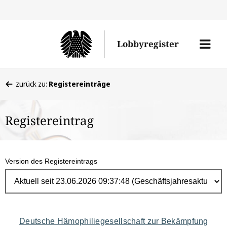
Direk
zum
Men
Lobbyregister
Inhal
öffne
Sie
zurück zu:
Registereinträge
befinden
sich
Registereintrag
hier:
Version des Registereintrags
Navigation
Deutsche Hämophiliegesellschaft zur Bekämpfung