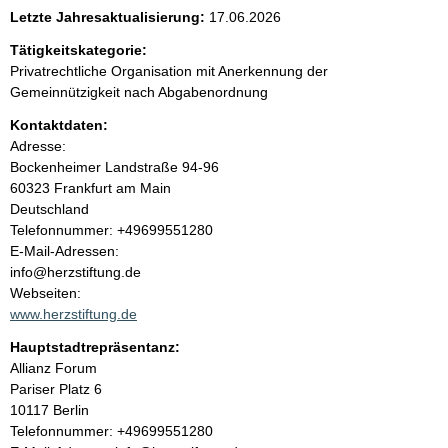
e
Letzte Jahresaktualisierung:
17.06.2026
n
Tätigkeitskategorie:
Privatrechtliche Organisation mit Anerkennung der
i
Gemeinnützigkeit nach Abgabenordnung
Kontaktdaten:
n
Adresse:
Bockenheimer Landstraße
94-96
h
60323
Frankfurt am Main
Deutschland
a
K
Telefonnummer: +49699551280
o
E-Mail-Adressen:
l
n
info@herzstiftung.de
t
Webseiten:
t
a
www.herzstiftung.de
k
Hauptstadtrepräsentanz:
t
A
Allianz Forum
i
d
Pariser Platz
6
n
r
10117
Berlin
f
e
K
Telefonnummer: +49699551280
o