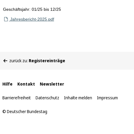
Geschäftsjahr: 01/25 bis 12/25
Jahresbericht-2025.pdf
Sie
zurück zu:
Registereinträge
befinden
sich
hier:
Interne
Hilfe
Kontakt
Newsletter
Links
Barrierefreiheit
Datenschutz
Inhalte melden
Impressum
© Deutscher Bundestag