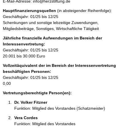
s
o
E-Mail-Adresse: info@herzstiftung.de
r
s
n
m
Hauptfinanzierungsquellen
(in absteigender Reihenfolge):
e
t
a
Geschäftsjahr: 01/25 bis 12/25
a
t
Schenkungen und sonstige lebzeitige Zuwendungen,
k
i
Mitgliedsbeiträge, Sonstiges, Wirtschaftliche Tätigkeit
t
o
i
Jährliche finanzielle Aufwendungen im Bereich der
n
n
Interessenvertretung:
e
f
Geschäftsjahr: 01/25 bis 12/25
n
o
20.001 bis 30.000 Euro
:
r
Vollzeitäquivalent der im Bereich der Interessenvertretung
m
beschäftigten Personen:
a
Geschäftsjahr: 01/25 bis 12/25
t
0,00
i
o
Vertretungsberechtigte Person(en):
n
Dr. Volker Fitzner 
e
Funktion: Mitglied des Vorstandes (Schatzmeister)
n
:
Vera Cordes 
Funktion: Mitglied des Vorstandes