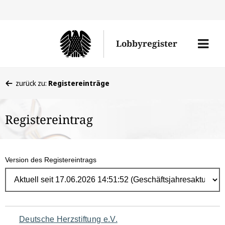
Direk
zum
Men
Lobbyregister
Inhal
öffne
Sie
zurück zu:
Registereinträge
befinden
sich
Registereintrag
hier:
Version des Registereintrags
Navigation
Deutsche Herzstiftung e.V.