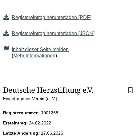
Registereintrag herunterladen (PDF)
Registereintrag herunterladen (JSON)
Inhalt dieser Seite melden
(
Mehr Informationen
)
S
Deutsche Herzstiftung e.V.
Eingetragener Verein (e. V.)
e
i
Registernummer:
R001258
Ersteintrag:
24.02.2022
t
Letzte Änderung:
17.06.2026