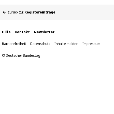
Sie
zurück zu:
Registereinträge
befinden
sich
hier:
Interne
Hilfe
Kontakt
Newsletter
Links
Barrierefreiheit
Datenschutz
Inhalte melden
Impressum
© Deutscher Bundestag