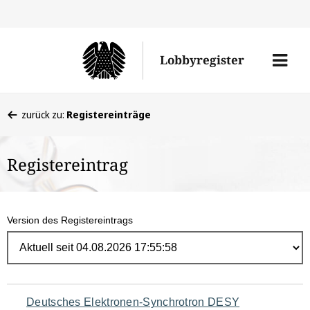
Direk
zum
Men
Lobbyregister
Inhal
öffne
Sie
zurück zu:
Registereinträge
befinden
sich
Registereintrag
hier:
Version des Registereintrags
Navigation
Deutsches Elektronen-Synchrotron DESY