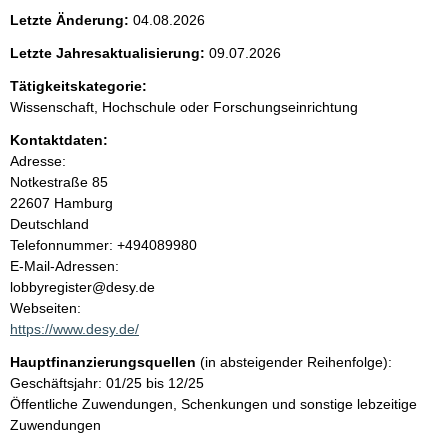
e
Letzte Änderung:
04.08.2026
n
Letzte Jahresaktualisierung:
09.07.2026
i
Tätigkeitskategorie:
Wissenschaft, Hochschule oder Forschungseinrichtung
n
Kontaktdaten:
Adresse:
h
Notkestraße
85
22607
Hamburg
a
Deutschland
K
Telefonnummer: +494089980
l
o
E-Mail-Adressen:
n
lobbyregister@desy.de
t
t
Webseiten:
a
https://www.desy.de/
k
Hauptfinanzierungsquellen
(in absteigender Reihenfolge):
t
Geschäftsjahr: 01/25 bis 12/25
i
Öffentliche Zuwendungen, Schenkungen und sonstige lebzeitige
n
Zuwendungen
f