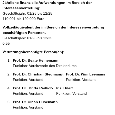
o
Jährliche finanzielle Aufwendungen im Bereich der
r
Interessenvertretung:
m
Geschäftsjahr: 01/25 bis 12/25
a
110.001 bis 120.000 Euro
t
Vollzeitäquivalent der im Bereich der Interessenvertretung
i
beschäftigten Personen:
o
Geschäftsjahr: 01/25 bis 12/25
n
0,55
e
n
Vertretungsberechtigte Person(en):
:
Prof. Dr. Beate Heinemann 
Funktion: Vorsitzende des Direktoriums
Prof. Dr. Christian Stegmann 
Prof. Dr. Wim Leemans 
Funktion: Vorstand
Funktion: Vorstand
Prof. Dr.  Britta Redlich 
Iris Ehlert 
Funktion: Vorstand
Funktion: Vorstand
Prof. Dr. Ulrich Husemann 
Funktion: Vorstand