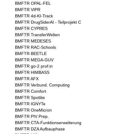
BMFTR OPAL-FEL

BMFTR VIPR

BMFTR 4d-KI-Track

BMFTR DrugSiderAI - Teilprojekt C

BMFTR CYPRES

BMFTR TransferWelten

BMFTR MEDESES

BMFTR RAC-Schools

BMFTR BEETLE

BMFTR MEGA-GUV

BMFTR go-2 prof:in

BMFTR HIMBASS

BMFTR AFX

BMFTR Verbund. Computing

BMFTR Comfort

BMFTR Spotlite

BMFTR IGNYTe

BMFTR OneMicron

BMFTR PIV Prep.

BMFTR CTA-Funktionserweiterung

BMFTR DZA Aufbauphase
