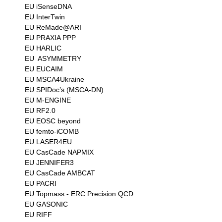
EU iSenseDNA

EU InterTwin

EU ReMade@ARI

EU PRAXIA PPP

EU HARLIC

EU  ASYMMETRY

EU EUCAIM

EU MSCA4Ukraine

EU SPIDoc’s (MSCA-DN)

EU M-ENGINE

EU RF2.0 

EU EOSC beyond

EU femto-iCOMB

EU LASER4EU

EU CasCade NAPMIX

EU JENNIFER3

EU CasCade AMBCAT

EU PACRI

EU Topmass - ERC Precision QCD 

EU GASONIC

EU RIFF
