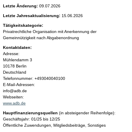
e
Letzte Änderung:
09.07.2026
n
Letzte Jahresaktualisierung:
15.06.2026
i
Tätigkeitskategorie:
Privatrechtliche Organisation mit Anerkennung der
n
Gemeinnützigkeit nach Abgabenordnung
Kontaktdaten:
h
Adresse:
Mühlendamm
3
a
10178
Berlin
Deutschland
l
K
Telefonnummer: +493040040100
o
E-Mail-Adressen:
t
n
info@adb.de
t
Webseiten:
a
www.adb.de
k
Hauptfinanzierungsquellen
(in absteigender Reihenfolge):
t
Geschäftsjahr: 01/25 bis 12/25
i
Öffentliche Zuwendungen, Mitgliedsbeiträge, Sonstiges
n