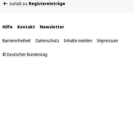
zurück zu:
Registereinträge
befinden
sich
hier:
Interne
Hilfe
Kontakt
Newsletter
Links
Barrierefreiheit
Datenschutz
Inhalte melden
Impressum
© Deutscher Bundestag