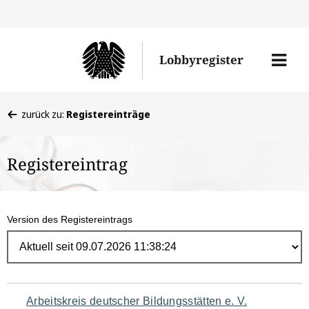
Direk
zum
Men
Lobbyregister
Inhal
öffne
Sie
zurück zu:
Registereinträge
befinden
sich
Registereintrag
hier:
Version des Registereintrags
Navigation
Arbeitskreis deutscher Bildungsstätten e. V.