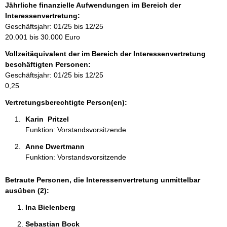
f
Jährliche finanzielle Aufwendungen im Bereich der
o
Interessenvertretung:
r
Geschäftsjahr: 01/25 bis 12/25
m
20.001 bis 30.000 Euro
a
Vollzeitäquivalent der im Bereich der Interessenvertretung
t
beschäftigten Personen:
i
Geschäftsjahr: 01/25 bis 12/25
o
0,25
n
e
Vertretungsberechtigte Person(en):
n
Karin  Pritzel 
:
Funktion: Vorstandsvorsitzende
Anne Dwertmann 
Funktion: Vorstandsvorsitzende
Betraute Personen, die Interessenvertretung unmittelbar
ausüben (2):
Ina Bielenberg 
Sebastian Bock 