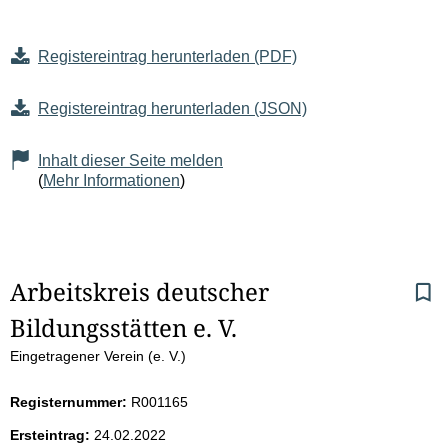
Registereintrag herunterladen (PDF)
Registereintrag herunterladen (JSON)
Inhalt dieser Seite melden
(
Mehr Informationen
)
S
Arbeitskreis deutscher 
Bildungsstätten e. V.
e
Eingetragener Verein (e. V.)
i
Registernummer:
R001165
t
Ersteintrag:
24.02.2022