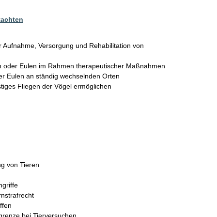
tachten
r Aufnahme, Versorgung und Rehabilitation von 
eln oder Eulen im Rahmen therapeutischer Maßnahmen 
er Eulen an ständig wechselnden Orten

stiges Fliegen der Vögel ermöglichen

g von Tieren

griffe

strafrecht

fen

renze bei Tierversuchen
