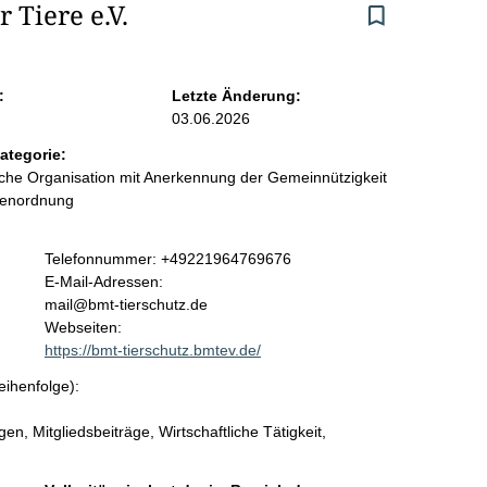
Tiere e.V.
:
Letzte Änderung:
03.06.2026
ategorie:
liche Organisation mit Anerkennung der Gemeinnützigkeit
benordnung
K
Telefonnummer: +49221964769676
o
E-Mail-Adressen:
n
mail@bmt-tierschutz.de
t
Webseiten:
a
https://bmt-tierschutz.bmtev.de/
k
eihenfolge):
t
i
, Mitgliedsbeiträge, Wirtschaftliche Tätigkeit,
n
f
o