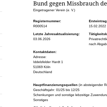
S
Bund gegen Missbrauch der 
Eingetragener Verein (e. V.)
e
Registernummer:
Ersteintrag
i
R000514
15.02.2022
Letzte Jahresaktualisierung:
Tätigkeitsk
t
03.06.2026
Privatrecht
nach Abga
e
Kontaktdaten:
Adresse:
n
Iddelsfelder Hardt
1
51069
Köln
Deutschland
i
n
Hauptfinanzierungsquellen
(in absteigender R
Geschäftsjahr: 01/25 bis 12/25
Schenkungen und sonstige lebzeitige Zuwendungen
h
Sonstiges