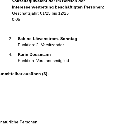
Vollzeitäquivalent der im Bereich der
r
Interessenvertretung beschäftigten Personen:
m
Geschäftsjahr: 01/25 bis 12/25
a
0,05
t
i
o
Sabine Löwenstrom- Sonntag 
n
Funktion: 2. Vorsitzender
e
Karin Dossmann 
n
Funktion: Vorstandsmitglied
:
unmittelbar ausüben (3):
 natürliche Personen