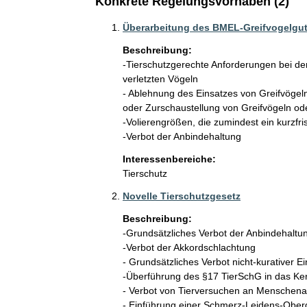
Konkrete Regelungsvorhaben (2)
Überarbeitung des BMEL-Greifvogelgu
Beschreibung:
-Tierschutzgerechte Anforderungen bei de
verletzten Vögeln

- Ablehnung des Einsatzes von Greifvög
oder Zurschaustellung von Greifvögeln od
-Volierengrößen, die zumindest ein kurzfri
-Verbot der Anbindehaltung
Interessenbereiche:
Tierschutz
Novelle Tierschutzgesetz
Beschreibung:
-Grundsätzliches Verbot der Anbindehaltun
-Verbot der Akkordschlachtung

- Grundsätzliches Verbot nicht-kurativer Ein
-Überführung des §17 TierSchG in das Kern
- Verbot von Tierversuchen an Menschenaf
- Einführung einer Schmerz-Leidens-Oberg