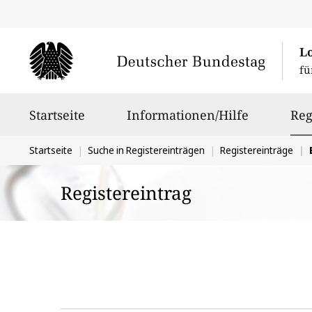
L
fü
Hauptnavigation
Startseite
Informationen/Hilfe
Reg
Sie
Startseite
Suche in Registereinträgen
Registereinträge
befinden
Registereintrag
sich
hier: