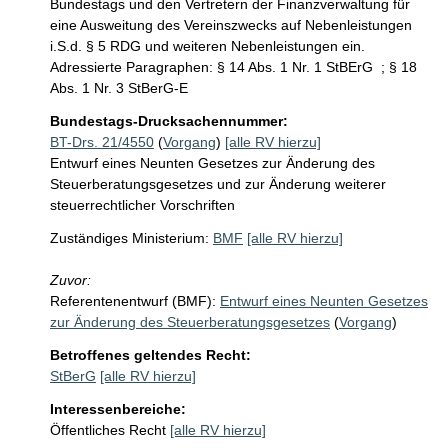
Bundestags und den Vertretern der Finanzverwaltung für 
eine Ausweitung des Vereinszwecks auf Nebenleistungen 
i.S.d. § 5 RDG und weiteren Nebenleistungen ein. 
Adressierte Paragraphen: § 14 Abs. 1 Nr. 1 StBErG  ; § 18 
Abs. 1 Nr. 3 StBerG-E
Bundestags-Drucksachennummer:
BT-Drs. 21/4550
(
Vorgang
)
[alle RV hierzu]
Entwurf eines Neunten Gesetzes zur Änderung des
Steuerberatungsgesetzes und zur Änderung weiterer
steuerrechtlicher Vorschriften
Zuständiges Ministerium:
BMF
[alle RV hierzu]
Zuvor:
Referentenentwurf (BMF):
Entwurf eines Neunten Gesetzes
zur Änderung des Steuerberatungsgesetzes
(
Vorgang
)
Betroffenes geltendes Recht:
StBerG
[alle RV hierzu]
Interessenbereiche:
Öffentliches Recht
[alle RV hierzu]