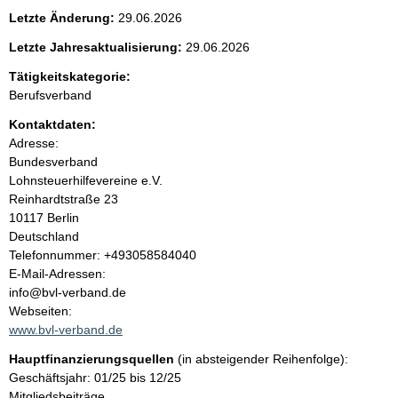
e
Letzte Änderung:
29.06.2026
n
Letzte Jahresaktualisierung:
29.06.2026
i
Tätigkeitskategorie:
Berufsverband
n
Kontaktdaten:
Adresse:
h
Bundesverband
Lohnsteuerhilfevereine e.V.
a
Reinhardtstraße
23
10117
Berlin
l
Deutschland
K
Telefonnummer: +493058584040
t
o
E-Mail-Adressen:
n
info@bvl-verband.de
t
Webseiten:
a
www.bvl-verband.de
k
Hauptfinanzierungsquellen
(in absteigender Reihenfolge):
t
Geschäftsjahr: 01/25 bis 12/25
i
Mitgliedsbeiträge