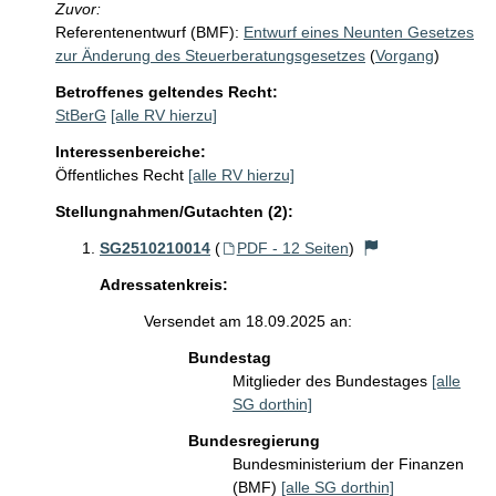
Zuvor:
Referentenentwurf (BMF):
Entwurf eines Neunten Gesetzes
zur Änderung des Steuerberatungsgesetzes
(
Vorgang
)
Betroffenes geltendes Recht:
StBerG
[alle RV hierzu]
Interessenbereiche:
Öffentliches Recht
[alle RV hierzu]
Stellungnahmen/Gutachten (2):
SG2510210014
(
PDF - 12 Seiten
)
Adressatenkreis:
Versendet am 18.09.2025 an:
Bundestag
Mitglieder des Bundestages
[alle
SG dorthin]
Bundesregierung
Bundesministerium der Finanzen
(BMF)
[alle SG dorthin]