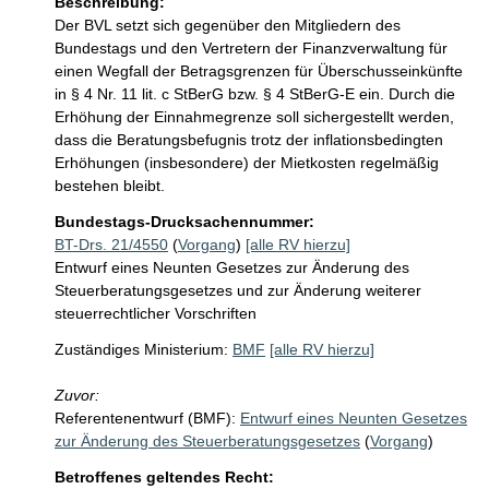
Beschreibung:
Der BVL setzt sich gegenüber den Mitgliedern des 
Bundestags und den Vertretern der Finanzverwaltung für 
einen Wegfall der Betragsgrenzen für Überschusseinkünfte 
in § 4 Nr. 11 lit. c StBerG bzw. § 4 StBerG-E ein. Durch die 
Erhöhung der Einnahmegrenze soll sichergestellt werden, 
dass die Beratungsbefugnis trotz der inflationsbedingten 
Erhöhungen (insbesondere) der Mietkosten regelmäßig 
bestehen bleibt.
Bundestags-Drucksachennummer:
BT-Drs. 21/4550
(
Vorgang
)
[alle RV hierzu]
Entwurf eines Neunten Gesetzes zur Änderung des
Steuerberatungsgesetzes und zur Änderung weiterer
steuerrechtlicher Vorschriften
Zuständiges Ministerium:
BMF
[alle RV hierzu]
Zuvor:
Referentenentwurf (BMF):
Entwurf eines Neunten Gesetzes
zur Änderung des Steuerberatungsgesetzes
(
Vorgang
)
Betroffenes geltendes Recht: