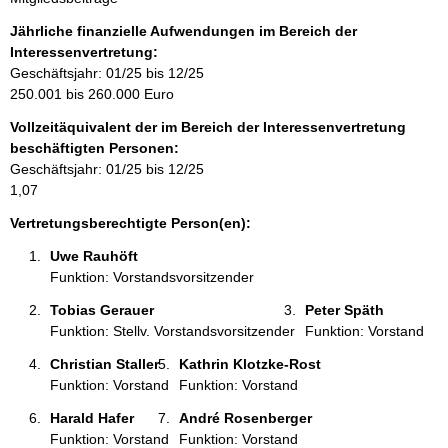
n
f
Jährliche finanzielle Aufwendungen im Bereich der
o
Interessenvertretung:
r
Geschäftsjahr: 01/25 bis 12/25
m
250.001 bis 260.000 Euro
a
Vollzeitäquivalent der im Bereich der Interessenvertretung
t
beschäftigten Personen:
i
Geschäftsjahr: 01/25 bis 12/25
o
1,07
n
e
Vertretungsberechtigte Person(en):
n
Uwe Rauhöft 
:
Funktion: Vorstandsvorsitzender
Tobias Gerauer 
Peter Späth 
Funktion: Stellv. Vorstandsvorsitzender
Funktion: Vorstand
Christian Staller 
Kathrin Klotzke-Rost 
Funktion: Vorstand
Funktion: Vorstand
Harald Hafer 
André Rosenberger 
Funktion: Vorstand
Funktion: Vorstand