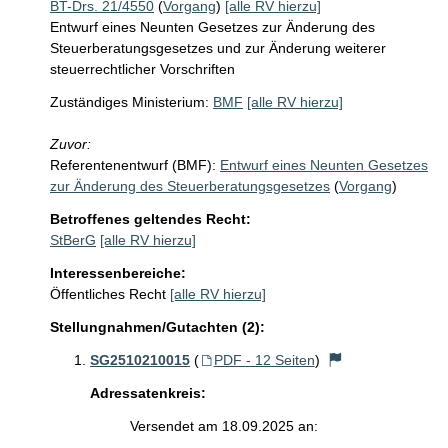
BT-Drs. 21/4550
(
Vorgang
)
[alle RV hierzu]
Entwurf eines Neunten Gesetzes zur Änderung des
Steuerberatungsgesetzes und zur Änderung weiterer
steuerrechtlicher Vorschriften
Zuständiges Ministerium:
BMF
[alle RV hierzu]
Zuvor:
Referentenentwurf (BMF):
Entwurf eines Neunten Gesetzes
zur Änderung des Steuerberatungsgesetzes
(
Vorgang
)
Betroffenes geltendes Recht:
StBerG
[alle RV hierzu]
Interessenbereiche:
Öffentliches Recht
[alle RV hierzu]
Stellungnahmen/Gutachten (2):
SG2510210015
(
PDF - 12 Seiten
)
Adressatenkreis:
Versendet am 18.09.2025 an: