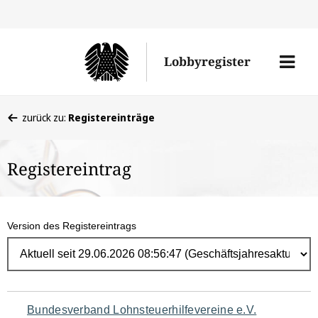
Direk
zum
Men
Lobbyregister
Inhal
öffne
Sie
zurück zu:
Registereinträge
befinden
sich
Registereintrag
hier:
Version des Registereintrags
Navigation
Bundesverband Lohnsteuerhilfevereine e.V.