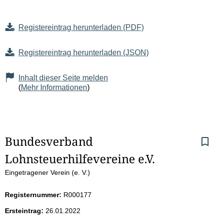
Registereintrag herunterladen (PDF)
Registereintrag herunterladen (JSON)
Inhalt dieser Seite melden
(
Mehr Informationen
)
S
Bundesverband 
Lohnsteuerhilfevereine e.V.
e
Eingetragener Verein (e. V.)
i
Registernummer:
R000177
t
Ersteintrag:
26.01.2022