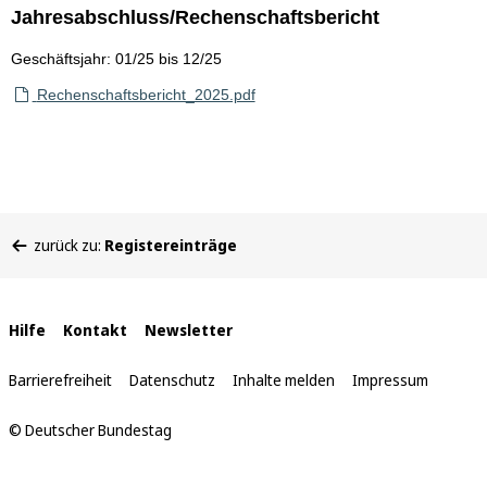
Jahresabschluss/Rechenschaftsbericht
Geschäftsjahr: 01/25 bis 12/25
Rechenschaftsbericht_2025.pdf
Sie
zurück zu:
Registereinträge
befinden
sich
hier:
Interne
Hilfe
Kontakt
Newsletter
Links
Barrierefreiheit
Datenschutz
Inhalte melden
Impressum
© Deutscher Bundestag