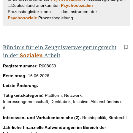
...Deutschland anerkannten
Psychosozialen
Prozessbegleiter:innen..., ... das Instrument der
Psychosoziale
Prozessbegleitung ...
Bündnis für ein Zeugnisverweigerungsrecht
in der
Sozialen
Arbeit
Registernummer:
R008059
Ersteintrag:
16.06.2026
l
Letzte Änderung:
–
e
Tätigkeitskategorie:
Plattform, Netzwerk,
e
Interessengemeinschaft, Denkfabrik, Initiative, Aktionsbündnis o.
r
ä.
Interessen- und Vorhabenbereiche (2):
Rechtspolitik; Strafrecht
Jährliche finanzielle Aufwendungen im Bereich der