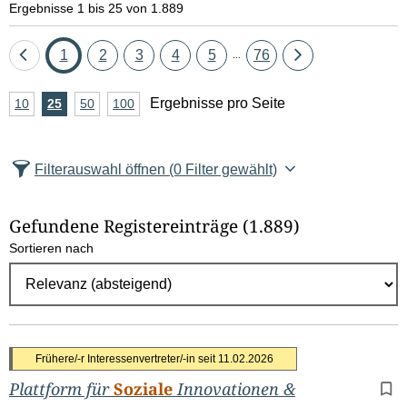
Ergebnisse 1 bis 25 von 1.889
Eine
Seite
Seite
Seite
Seite
Seite
Seite
Eine
1
2
3
4
5
76
...
Seite
Seite
A
Ergebnisse pro Seite
10
Ergebnisse
25
Ergebnisse
50
Ergebnisse
100
Ergebnisse
zurück
vor
n
pro
pro
pro
pro
Seite
Seite
Seite
Seite
z
Filterauswahl öffnen
(0 Filter gewählt)
a
h
Gefundene Registereinträge
(1.889)
l
Sortieren nach
E
r
g
e
b
Frühere/-r Interessenvertreter/-in seit
11.02.2026
n
Plattform für
Soziale
Innovationen &