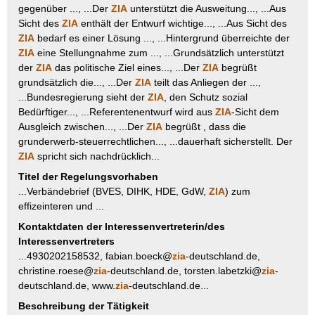
gegenüber ..., ...Der
ZIA
unterstützt die Ausweitung..., ...Aus
Sicht des
ZIA
enthält der Entwurf wichtige..., ...Aus Sicht des
ZIA
bedarf es einer Lösung ..., ...Hintergrund überreichte der
ZIA
eine Stellungnahme zum ..., ...Grundsätzlich unterstützt
der
ZIA
das politische Ziel eines..., ...Der
ZIA
begrüßt
grundsätzlich die..., ...Der
ZIA
teilt das Anliegen der ...,
...Bundesregierung sieht der
ZIA
, den Schutz sozial
Bedürftiger..., ...Referentenentwurf wird aus
ZIA
-Sicht dem
Ausgleich zwischen..., ...Der
ZIA
begrüßt , dass die
grunderwerb-steuerrechtlichen..., ...dauerhaft sicherstellt. Der
ZIA
spricht sich nachdrücklich...
Titel der Regelungsvorhaben
...Verbändebrief (BVES, DIHK, HDE, GdW,
ZIA
) zum
effizeinteren und ...
Kontaktdaten der Interessenvertreterin/des
Interessenvertreters
...4930202158532, fabian.boeck@
zia
-deutschland.de,
christine.roese@
zia
-deutschland.de, torsten.labetzki@
zia
-
deutschland.de, www.
zia
-deutschland.de...
Beschreibung der Tätigkeit