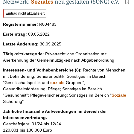
Netzwerk:
Soziales
neu gestalten (SONG) e.V.
W
Eintrag nicht aktualisiert
i
Registernummer:
c
R004483
h
Ersteintrag:
09.05.2022
t
i
Letzte Änderung:
30.09.2025
g
e
Tätigkeitskategorie:
Privatrechtliche Organisation mit
r
Anerkennung der Gemeinnützigkeit nach Abgabenordnung
H
i
Interessen- und Vorhabenbereiche (8):
Rechte von Menschen
n
mit Behinderung; Seniorenpolitik; Sonstiges im Bereich
w
"Gesellschaftspolitik und
soziale
Gruppen";
e
Gesundheitsförderung; Pflege; Sonstiges im Bereich
i
s
"Gesundheit"; Pflegeversicherung; Sonstiges im Bereich "
Soziale
:
Sicherung"
Jährliche finanzielle Aufwendungen im Bereich der
Interessenvertretung:
Geschäftsjahr: 01/24 bis 12/24
120.001 bis 130.000 Euro