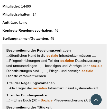
Mitglieder:
14490
Mitgliedschaften:
14
Aufträge:
keine
Konkrete Regelungsvorhaben:
46
Stellungnahmen/Gutachten:
45
Beschreibung der Regelungsvorhaben
...öffentlichen Hand in die
soziale
Infrastruktur müssen ...,
...Pflegeeinrichtungen sind Teil der
sozialen
Daseinsvorsorge
und unteunterliegen..., ...beseitigen und Verträge über
soziale
Dienstleistungen sind..., ..., Pflege- und sonstige
soziale
Dienste verankert werden...
Titel der Regelungsvorhaben
...Alle Träger der
sozialen
Infrastruktur sind systemrelevant...
Titel der Bundesgesetze
Nach 
...) - Elftes Buch (XI) -
Soziale
Pflegeversicherung (Artikel...
Beschreibung der Tätigkeit