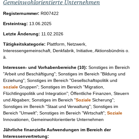
i
Gemeinwohlorientierte Unternehmen
s
Registernummer:
R007422
s
Ersteintrag:
13.06.2025
e
p
Letzte Änderung:
11.02.2026
r
Tätigkeitskategorie:
Plattform, Netzwerk,
Interessengemeinschaft, Denkfabrik, Initiative, Aktionsbündnis o.
o
ä.
S
Interessen- und Vorhabenbereiche (10):
Sonstiges im Bereich
e
"Arbeit und Beschäftigung"; Sonstiges im Bereich "Bildung und
i
Erziehung"; Sonstiges im Bereich "Gesellschaftspolitik und
t
soziale
Gruppen"; Sonstiges im Bereich "Migration,
Flüchtlingspolitik und Integration"; Öffentliche Finanzen, Steuern
e
und Abgaben; Sonstiges im Bereich "
Soziale
Sicherung";
Sonstiges im Bereich "Staat und Verwaltung"; Sonstiges im
Bereich "Umwelt"; Sonstiges im Bereich "Wirtschaft";
Soziale
Innovationen, Gemeinwohlorientierte Unternehmen
Jährliche finanzielle Aufwendungen im Bereich der
Interessenvertretung: