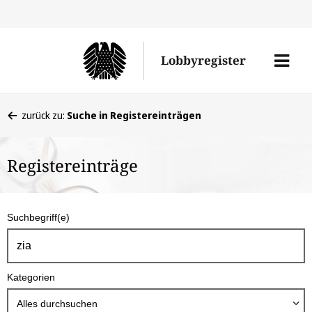
Direkt
Direk
zu
zum
Men
Lobbyregister
den
Inhal
öffne
Sucherge
Sie
zurück zu:
Suche in Registereinträgen
befinden
sich
Registereinträge
hier:
S
Suchbegriff(e)
u
c
h
Kategorien
b
o
Alles durchsuchen