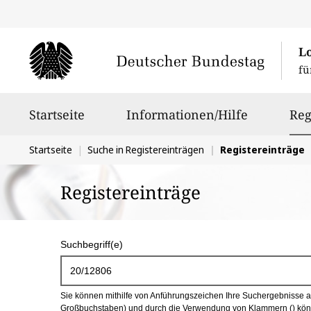
L
fü
Hauptnavigation
Startseite
Informationen/Hilfe
Reg
Sie
Startseite
Suche in Registereinträgen
Registereinträge
befinden
Registereinträge
sich
hier:
S
Suchbegriff(e)
u
c
Sie können mithilfe von Anführungszeichen Ihre Suchergebnisse auf
h
Großbuchstaben) und durch die Verwendung von Klammern () könn