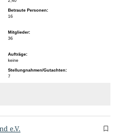
2,40
Betraute Personen:
16
Mitglieder:
36
Aufträge:
keine
Stellungnahmen/Gutachten:
7
nd e.V.