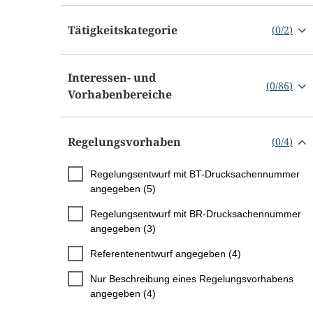
Tätigkeitskategorie
(
0
/
2
)
Interessen- und
(
0
/
86
)
Vorhabenbereiche
Regelungsvorhaben
(
0
/
4
)
Regelungsentwurf mit BT-Drucksachennummer
angegeben (5)
Regelungsentwurf mit BR-Drucksachennummer
angegeben (3)
Referentenentwurf angegeben (4)
Nur Beschreibung eines Regelungsvorhabens
angegeben (4)