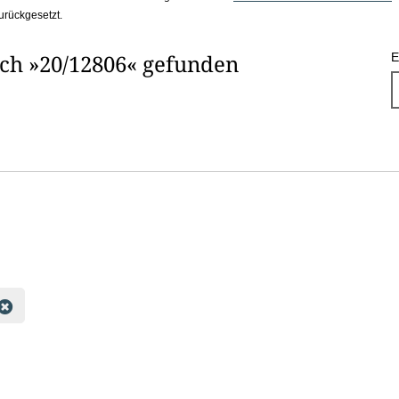
urückgesetzt.
ach »20/12806« gefunden
E