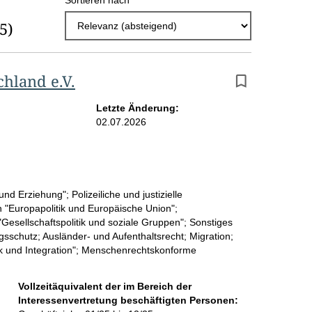
Sortieren nach
r
(5)
g
e
b
hland e.V.
n
Letzte Änderung:
i
02.07.2026
s
s
e
d Erziehung"; Polizeiliche und justizielle
p
 "Europapolitik und Europäische Union";
Gesellschaftspolitik und soziale Gruppen"; Sonstiges
r
ngsschutz; Ausländer- und Aufenthaltsrecht; Migration;
tik und Integration"; Menschenrechtskonforme
o
S
Vollzeitäquivalent der im Bereich der
e
Interessenvertretung beschäftigten Personen: