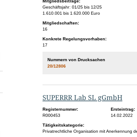
Mitgliedsbeiträge:
Geschäftsjahr: 01/25 bis 12/25
1.610.001 bis 1.620.000 Euro
Mitgliedschaften:
16
Konkrete Regelungsvorhaben:
17
elektion Vollzeitäquivalent der Beschäftigten im Bereich der Interessen
Nummern von Drucksachen
20/12806
SUPERRR Lab SL gGmbH
Registernummer:
Ersteintrag:
R000453
14.02.2022
Tätigkeitskategorie:
Privatrechtliche Organisation mit Anerkennung
elektion Höhe der jährlichen finanziellen Aufwendungen