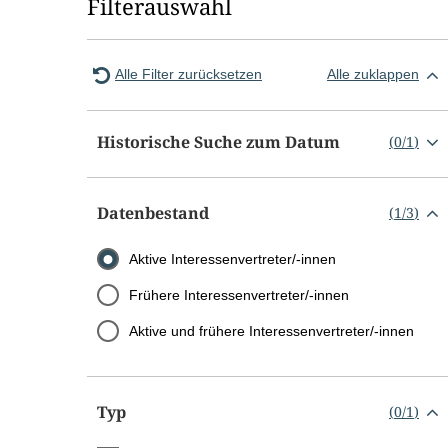
Filterauswahl
Alle Filter zurücksetzen
Alle zuklappen
Historische Suche zum Datum
(
0
/
1
)
Datenbestand
(
1
/
3
)
Aktive Interessenvertreter/-innen
Frühere Interessenvertreter/-innen
Aktive und frühere Interessenvertreter/-innen
Typ
(
0
/
1
)