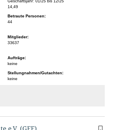
Geschäftsjahr: 01/25 bis 12/25
i
14,49
t
Betraute Personen:
44
e
Mitglieder:
33637
Aufträge:
keine
Stellungnahmen/Gutachten:
keine
te e.V. (GFF)