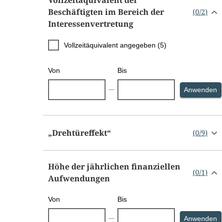
Beschäftigten im Bereich der
(
0
/
2
)
Interessenvertretung
Vollzeitäquivalent angegeben (5)
Von
Bis
S
Anwenden
„Drehtüreffekt“
(
0
/
9
)
Höhe der jährlichen finanziellen
(
0
/
1
)
Aufwendungen
Von
Bis
S
Anwenden