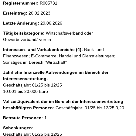
i
Registernummer:
R005731
s
Ersteintrag:
20.02.2023
s
Letzte Änderung:
29.06.2026
e
p
Tätigkeitskategorie:
Wirtschaftsverband oder
Gewerbeverband/-verein
r
Interessen- und Vorhabenbereiche (4):
Bank- und
o
Finanzwesen; E-Commerce; Handel und Dienstleistungen;
S
Sonstiges im Bereich "Wirtschaft"
e
Jährliche finanzielle Aufwendungen im Bereich der
i
Interessenvertretung:
t
Geschäftsjahr: 01/25 bis 12/25
10.001 bis 20.000 Euro
e
Vollzeitäquivalent der im Bereich der Interessenvertretung
beschäftigten Personen:
Geschäftsjahr: 01/25 bis 12/25
0,20
Betraute Personen:
1
Schenkungen:
Geschäftsjahr: 01/25 bis 12/25