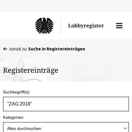
Direkt
Direk
zu
zum
Men
Lobbyregister
den
Inhal
öffne
Sucherge
Sie
zurück zu:
Suche in Registereinträgen
befinden
sich
Registereinträge
hier:
S
Suchbegriff(e)
u
c
h
Kategorien
b
o
Alles durchsuchen