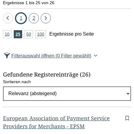
Ergebnisse 1 bis 25 von 26
Eine
Seite
Seite
Eine
1
2
Seite
Seite
A
Ergebnisse pro Seite
10
Ergebnisse
25
Ergebnisse
50
Ergebnisse
100
Ergebnisse
zurück
vor
n
pro
pro
pro
pro
Seite
Seite
Seite
Seite
z
Filterauswahl öffnen
(0 Filter gewählt)
a
h
Gefundene Registereinträge
(26)
l
Sortieren nach
E
r
g
e
b
European Association of Payment Service
n
Providers for Merchants - EPSM