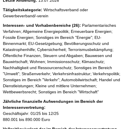
Letzte Änderung:
13.07.2026
Tätigkeitskategorie:
Wirtschaftsverband oder
Gewerbeverband/-verein
Interessen- und Vorhabenbereiche (26):
Parlamentarisches
Verfahren; Allgemeine Energiepolitik; Erneuerbare Energien;
Fossile Energien; Sonstiges im Bereich "Energie"; EU-
Binnenmarkt; EU-Gesetzgebung; Bevölkerungsschutz und
Katastrophenhilfe; Cybersicherheit; Terrorismusbekämpfung;
Öffentliche Finanzen, Steuern und Abgaben; Bauwesen und
Bauwirtschaft; Wohnen; Immissionsschutz; Klimaschutz;
Nachhaltigkeit und Ressourcenschutz; Sonstiges im Bereich
"Umwelt"; Straßenverkehr; Verkehrsinfrastruktur; Verkehrspolitik;
Sonstiges im Bereich "Verkehr"; Automobilwirtschaft; Handel und
Dienstleistungen; Kleine und mittlere Unternehmen;
Wettbewerbsrecht; Sonstiges im Bereich "Wirtschaft"
Jährliche finanzielle Aufwendungen im Bereich der
Interessenvertretung:
Geschäftsjahr: 01/25 bis 12/25
880.001 bis 890.000 Euro
Vollzeitäquivalent der im Bereich der Interessenvertretung