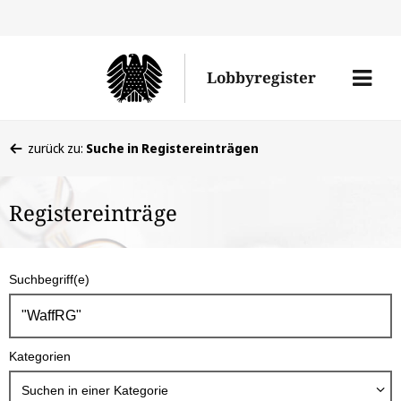
Direkt
Direk
zu
zum
Men
Lobbyregister
den
Inhal
öffne
Sucherge
Sie
zurück zu:
Suche in Registereinträgen
befinden
sich
Registereinträge
hier:
S
Suchbegriff(e)
u
c
h
Kategorien
b
o
Suchen in
einer Kategorie