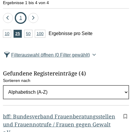
Ergebnisse 1 bis 4 von 4
Eine
Seite
Eine
1
Seite
Seite
A
Ergebnisse pro Seite
10
Ergebnisse
25
Ergebnisse
50
Ergebnisse
100
Ergebnisse
zurück
vor
n
pro
pro
pro
pro
Seite
Seite
Seite
Seite
z
Filterauswahl öffnen
(0 Filter gewählt)
a
h
Gefundene Registereinträge
(4)
l
Sortieren nach
E
r
g
e
b
bff: Bundesverband Frauenberatungsstellen
n
und Frauennotrufe / Frauen gegen Gewalt