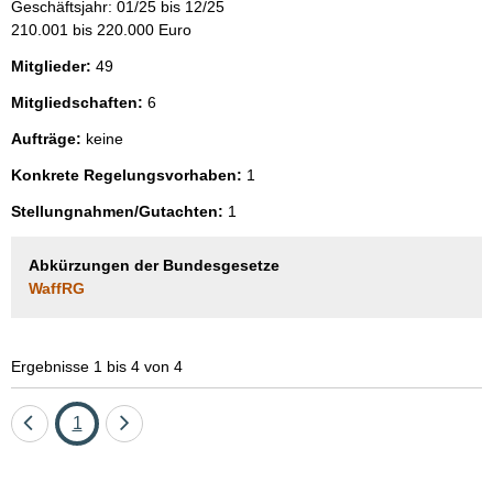
Geschäftsjahr: 01/25 bis 12/25
210.001 bis 220.000 Euro
Mitglieder:
49
Mitgliedschaften:
6
Aufträge:
keine
Konkrete Regelungsvorhaben:
1
Stellungnahmen/Gutachten:
1
Abkürzungen der Bundesgesetze
WaffRG
Ergebnisse 1 bis 4 von 4
Eine
Seite
Eine
1
Seite
Seite
zurück
vor