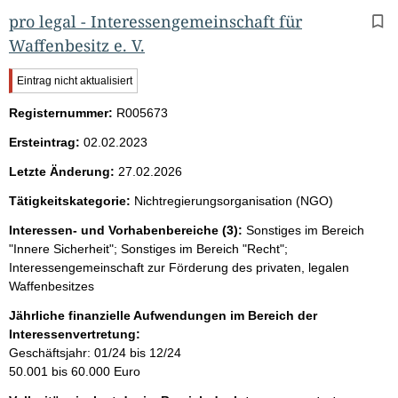
pro legal - Interessengemeinschaft für
Waffenbesitz e. V.
W
Eintrag nicht aktualisiert
i
Registernummer:
c
R005673
h
Ersteintrag:
02.02.2023
t
i
Letzte Änderung:
27.02.2026
g
e
Tätigkeitskategorie:
Nichtregierungsorganisation (NGO)
r
H
Interessen- und Vorhabenbereiche (3):
Sonstiges im Bereich
i
"Innere Sicherheit"; Sonstiges im Bereich "Recht";
n
Interessengemeinschaft zur Förderung des privaten, legalen
w
Waffenbesitzes
e
i
Jährliche finanzielle Aufwendungen im Bereich der
s
Interessenvertretung:
:
Geschäftsjahr: 01/24 bis 12/24
50.001 bis 60.000 Euro