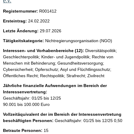
i
e.V.
s
Registernummer:
R001412
s
Ersteintrag:
24.02.2022
e
Letzte Änderung:
29.07.2026
p
Tätigkeitskategorie:
Nichtregierungsorganisation (NGO)
r
o
Interessen- und Vorhabenbereiche (12):
Diversitätspolitik;
Geschlechterpolitik; Kinder- und Jugendpolitik; Rechte von
S
Menschen mit Behinderung; Gesundheitsversorgung;
e
Cybersicherheit; Opferschutz; Asyl und Flüchtlingsschutz;
i
Öffentliches Recht; Rechtspolitik; Strafrecht; Zivilrecht
t
Jährliche finanzielle Aufwendungen im Bereich der
e
Interessenvertretung:
Geschäftsjahr: 01/25 bis 12/25
90.001 bis 100.000 Euro
Vollzeitäquivalent der im Bereich der Interessenvertretung
beschäftigten Personen:
Geschäftsjahr: 01/25 bis 12/25
0,50
Betraute Personen:
15