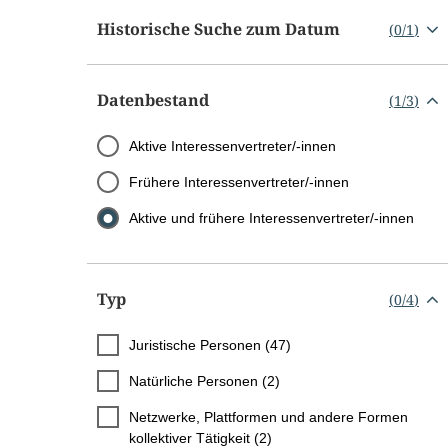
Historische Suche zum Datum
(
0
/
1
)
Datenbestand
(
1
/
3
)
Aktive Interessenvertreter/-innen
Frühere Interessenvertreter/-innen
Aktive und frühere Interessenvertreter/-innen
Typ
(
0
/
4
)
Juristische Personen (47)
Natürliche Personen (2)
Netzwerke, Plattformen und andere Formen
kollektiver Tätigkeit (2)