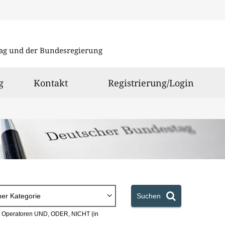
Direkt
Direkt
zu
zum
ag und der Bundesregierung
den
Inhalt
Suchergeb
g
Kontakt
Registrierung/Login
ner Kategorie
Suchen
en Operatoren UND, ODER, NICHT (in