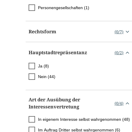
Personengesellschaften (1)
Rechtsform
(
0
/
7
)
Hauptstadtrepräsentanz
(
0
/
2
)
Ja (8)
Nein (44)
Art der Ausübung der
(
0
/
4
)
Interessenvertretung
In eigenem Interesse selbst wahrgenommen (48)
Im Auftrag Dritter selbst wahrgenommen (6)