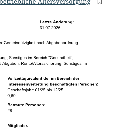
betriebliche Altersversorgung
r
g
e
Letzte Änderung:
31.07.2026
b
n
 der Gemeinnützigkeit nach Abgabenordnung
i
ng; Sonstiges im Bereich "Gesundheit";
s
nd Abgaben; Rente/Alterssicherung; Sonstiges im
s
e
Vollzeitäquivalent der im Bereich der
Interessenvertretung beschäftigten Personen:
p
Geschäftsjahr: 01/25 bis 12/25
0,60
r
Betraute Personen:
o
28
S
e
Mitglieder: