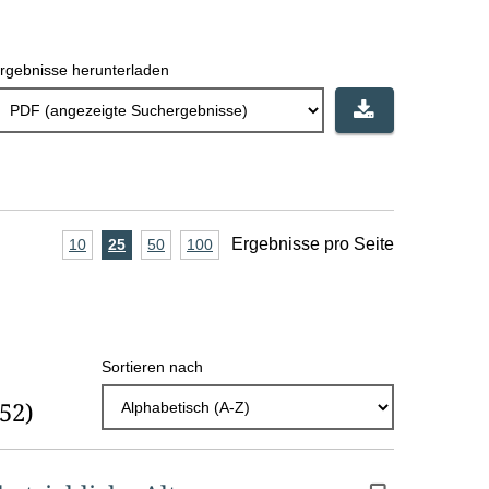
rgebnisse herunterladen
A
Ergebnisse pro Seite
10
Ergebnisse
25
Ergebnisse
50
Ergebnisse
100
Ergebnisse
pro
pro
pro
pro
n
Seite
Seite
Seite
Seite
z
a
Sortieren nach
h
(52)
l
E