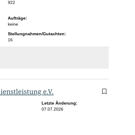
922
i
t
Aufträge:
keine
e
Stellungnahmen/Gutachten:
16
nstleistung e.V.
Letzte Änderung:
07.07.2026