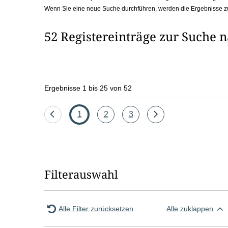
Wenn Sie eine neue Suche durchführen, werden die Ergebnisse z
b
o
52 Registereinträge zur Suche 
x
Ergebnisse 1 bis 25 von 52
Eine
Seite
Seite
Seite
Eine
1
2
3
Seite
Seite
zurück
vor
Filterauswahl
Alle Filter zurücksetzen
Alle zuklappen