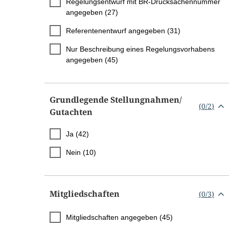
Regelungsentwurf mit BR-Drucksachennummer
angegeben (27)
Referentenentwurf angegeben (31)
Nur Beschreibung eines Regelungsvorhabens
angegeben (45)
Grundlegende Stellungnahmen/​
(
0
/
2
)
Gutachten
Ja (42)
Nein (10)
Mitgliedschaften
(
0
/
3
)
Mitgliedschaften angegeben (45)