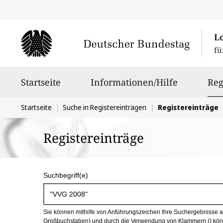
L
fü
Hauptnavigation
Startseite
Informationen/Hilfe
Reg
Sie
Startseite
Suche in Registereinträgen
Registereinträge
befinden
Registereinträge
sich
hier:
S
Suchbegriff(e)
u
c
Sie können mithilfe von Anführungszeichen Ihre Suchergebnisse auf
h
Großbuchstaben) und durch die Verwendung von Klammern () könn