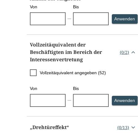
Von
Bis
S
Anwenden
Vollzeitäquivalent der
Beschäftigten im Bereich der
(
0
/
2
)
Interessenvertretung
Vollzeitäquivalent angegeben (52)
Von
Bis
S
Anwenden
„Drehtüreffekt“
(
0
/
13
)