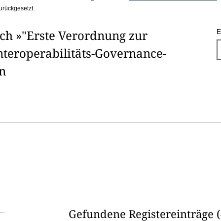
urückgesetzt.
ach »"Erste Verordnung zur
E
nteroperabilitäts-Governance-
n
Gefundene Registereinträge