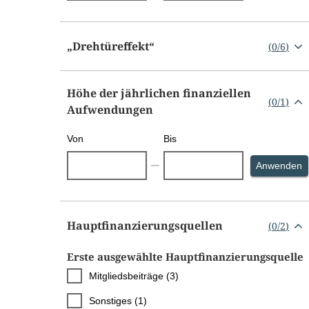
„Drehtüreffekt“
(
0
/
6
)
Höhe der jährlichen finanziellen
(
0
/
1
)
Aufwendungen
Von
Bis
S
Anwenden
Hauptfinanzierungsquellen
(
0
/
2
)
Erste ausgewählte Hauptfinanzierungsquelle
Mitgliedsbeiträge (3)
Sonstiges (1)