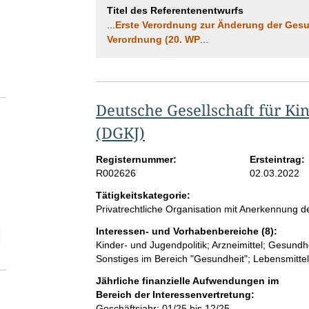
Titel des Referentenentwurfs
...
Erste Verordnung zur Änderung der Gesun
Verordnung (20. WP
...
Deutsche Gesellschaft für Ki
(DGKJ)
Registernummer:
Ersteintrag:
R002626
02.03.2022
Tätigkeitskategorie:
Privatrechtliche Organisation mit Anerkennung
Interessen- und Vorhabenbereiche (8):
elektion Anzahl der Mitgliedschaften
Kinder- und Jugendpolitik; Arzneimittel; Gesund
Sonstiges im Bereich "Gesundheit"; Lebensmitte
Jährliche finanzielle Aufwendungen im
Bereich der Interessenvertretung:
Geschäftsjahr: 01/25 bis 12/25