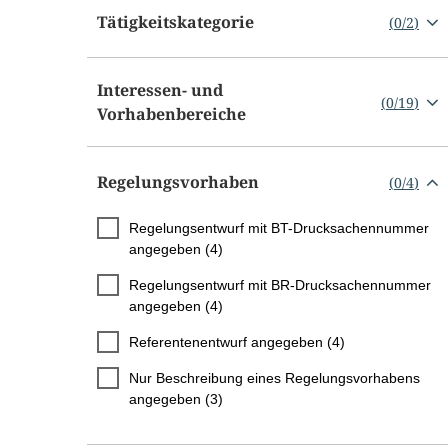
Tätigkeitskategorie
(
0
/
2
)
Interessen- und
(
0
/
19
)
Vorhabenbereiche
Regelungsvorhaben
(
0
/
4
)
Regelungsentwurf mit BT-Drucksachennummer
angegeben (4)
Regelungsentwurf mit BR-Drucksachennummer
angegeben (4)
Referentenentwurf angegeben (4)
Nur Beschreibung eines Regelungsvorhabens
angegeben (3)