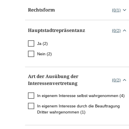
Rechtsform
(
0
/
1
)
Hauptstadtrepräsentanz
(
0
/
2
)
Ja (2)
Nein (2)
Art der Ausübung der
(
0
/
2
)
Interessenvertretung
In eigenem Interesse selbst wahrgenommen (4)
In eigenem Interesse durch die Beauftragung
Dritter wahrgenommen (1)