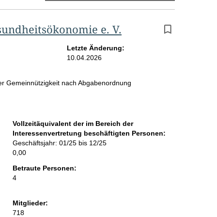
E
sundheitsökonomie e. V.
r
g
Letzte Änderung:
10.04.2026
e
b
 der Gemeinnützigkeit nach Abgabenordnung
n
i
Vollzeitäquivalent der im Bereich der
s
Interessenvertretung beschäftigten Personen:
s
Geschäftsjahr: 01/25 bis 12/25
0,00
e
Betraute Personen:
p
4
r
Mitglieder:
o
718