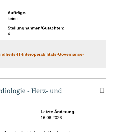
S
e
Aufträge:
keine
i
Stellungnahmen/Gutachten:
t
4
e
dheits-IT-Interoperabilitäts-Governance-
diologie - Herz- und
Letzte Änderung:
16.06.2026