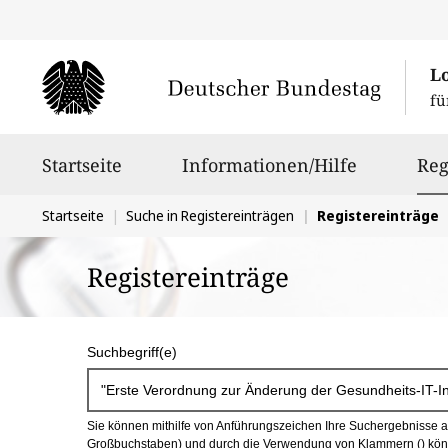
L
fü
Hauptnavigation
Startseite
Informationen/Hilfe
Reg
Sie
Startseite
Suche in Registereinträgen
Registereinträge
befinden
Registereinträge
sich
hier:
S
Suchbegriff(e)
u
c
Sie können mithilfe von Anführungszeichen Ihre Suchergebnisse auf
h
Großbuchstaben) und durch die Verwendung von Klammern () könn