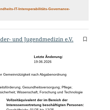
dheits-IT-Interoperabilitäts-Governance-
nder- und Jugendmedizin e.V.
Letzte Änderung:
19.06.2026
 der Gemeinnützigkeit nach Abgabenordnung
heitsförderung; Gesundheitsversorgung; Pflege;
lsicherheit; Wissenschaft, Forschung und Technologie
Vollzeitäquivalent der im Bereich der
Interessenvertretung beschäftigten Personen:
Geschäftsjahr: 01/25 bis 12/25