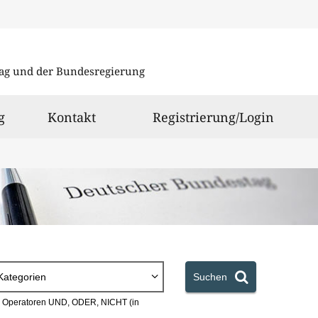
Direkt
Direkt
zu
zum
ag und der Bundesregierung
den
Inhalt
Suchergeb
g
Kontakt
Registrierung/Login
Kategorien
Suchen
en Operatoren UND, ODER, NICHT (in