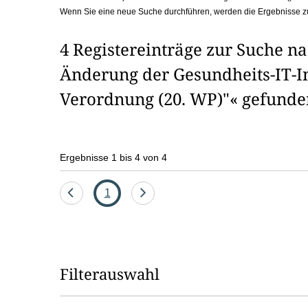
Wenn Sie eine neue Suche durchführen, werden die Ergebnisse z
b
o
4 Registereinträge zur Suche n
x
Änderung der Gesundheits-IT-I
Verordnung (20. WP)"« gefunde
Ergebnisse 1 bis 4 von 4
Eine
Seite
Eine
1
Seite
Seite
zurück
vor
Filterauswahl