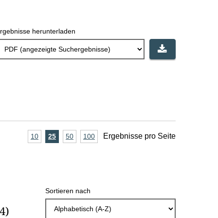
rgebnisse herunterladen
A
Ergebnisse pro Seite
10
Ergebnisse
25
Ergebnisse
50
Ergebnisse
100
Ergebnisse
pro
pro
pro
pro
n
Seite
Seite
Seite
Seite
z
a
Sortieren nach
h
(4)
l