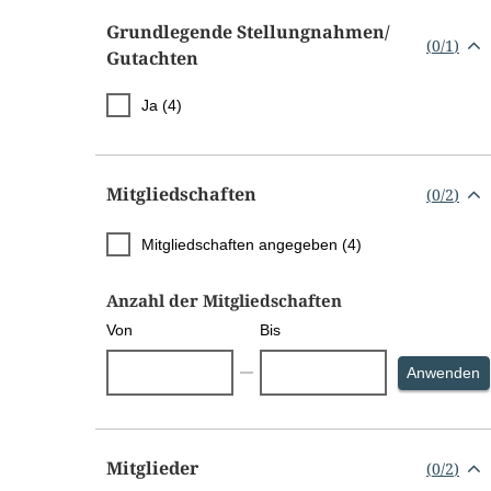
Grundlegende Stellungnahmen/​
(
0
/
1
)
Gutachten
Ja (4)
Mitgliedschaften
(
0
/
2
)
Mitgliedschaften angegeben (4)
Anzahl der Mitgliedschaften
Von
Bis
S
Anwenden
Mitglieder
(
0
/
2
)