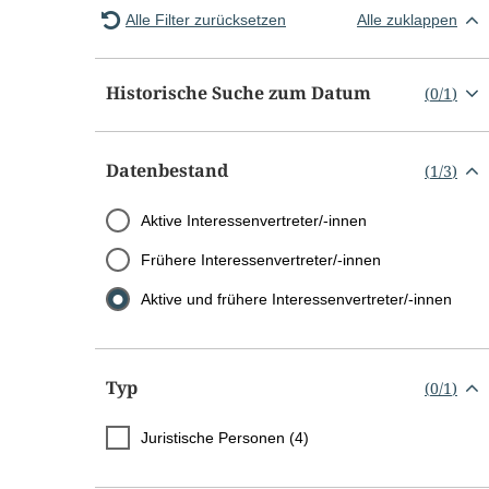
Alle Filter zurücksetzen
Alle zuklappen
Historische Suche zum Datum
(
0
/
1
)
Datenbestand
(
1
/
3
)
Aktive Interessenvertreter/-innen
Frühere Interessenvertreter/-innen
Aktive und frühere Interessenvertreter/-innen
Typ
(
0
/
1
)
Juristische Personen (4)