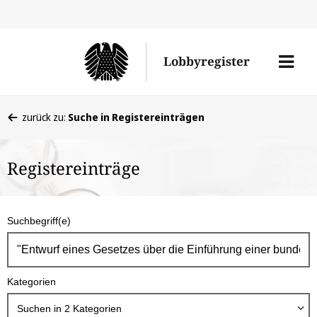
Direkt
Direk
zu
zum
Men
Lobbyregister
den
Inhal
öffne
Sucherge
Sie
zurück zu:
Suche in Registereinträgen
befinden
sich
Registereinträge
hier:
S
Suchbegriff(e)
u
c
h
Kategorien
b
o
Suchen in
2
Kategorien