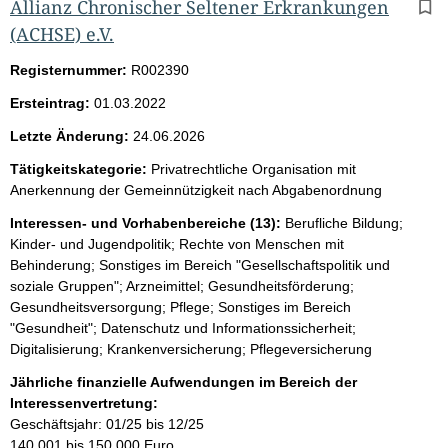
b
Allianz Chronischer Seltener Erkrankungen
n
(ACHSE) e.V.
i
Registernummer:
R002390
s
Ersteintrag:
01.03.2022
s
Letzte Änderung:
24.06.2026
e
p
Tätigkeitskategorie:
Privatrechtliche Organisation mit
Anerkennung der Gemeinnützigkeit nach Abgabenordnung
r
Interessen- und Vorhabenbereiche (13):
Berufliche Bildung;
o
Kinder- und Jugendpolitik; Rechte von Menschen mit
S
Behinderung; Sonstiges im Bereich "Gesellschaftspolitik und
e
soziale Gruppen"; Arzneimittel; Gesundheitsförderung;
Gesundheitsversorgung; Pflege; Sonstiges im Bereich
i
"Gesundheit"; Datenschutz und Informationssicherheit;
t
Digitalisierung; Krankenversicherung; Pflegeversicherung
e
Jährliche finanzielle Aufwendungen im Bereich der
Interessenvertretung:
Geschäftsjahr: 01/25 bis 12/25
140.001 bis 150.000 Euro