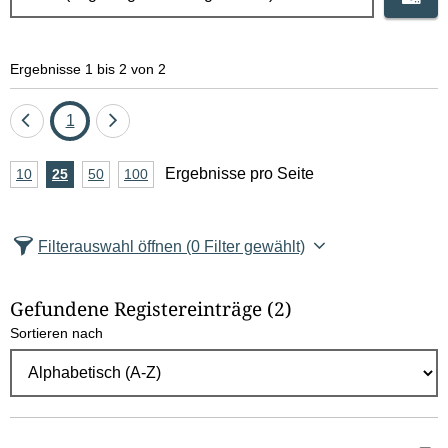
Ergebnisse 1 bis 2 von 2
Eine
Seite
Eine
1
Seite
Seite
A
Ergebnisse pro Seite
10
Ergebnisse
25
Ergebnisse
50
Ergebnisse
100
Ergebnisse
zurück
vor
n
pro
pro
pro
pro
Seite
Seite
Seite
Seite
z
Filterauswahl öffnen
(0 Filter gewählt)
a
h
Gefundene Registereinträge
(2)
l
Sortieren nach
E
r
g
e