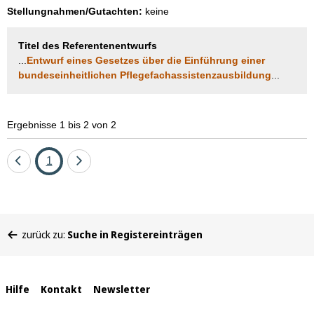
Stellungnahmen/Gutachten:
keine
Titel des Referentenentwurfs
...
Entwurf eines Gesetzes über die Einführung einer
bundeseinheitlichen Pflegefachassistenzausbildung
...
Ergebnisse 1 bis 2 von 2
Eine
Seite
Eine
1
Seite
Seite
zurück
vor
Sie
zurück zu:
Suche in Registereinträgen
befinden
sich
hier:
Interne
Hilfe
Kontakt
Newsletter
Links