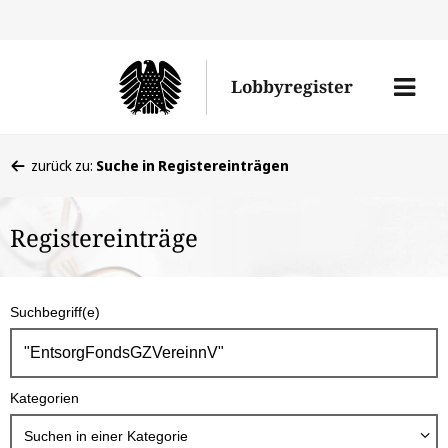
Direkt
Direk
zu
zum
Men
Lobbyregister
den
Inhal
öffne
Sucherge
Sie
zurück zu:
Suche in Registereinträgen
befinden
sich
Registereinträge
hier:
S
Suchbegriff(e)
u
c
h
Kategorien
b
o
Suchen in
einer Kategorie