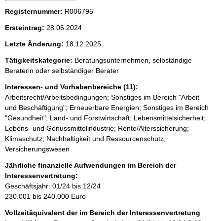
i
i
Registernummer:
c
R006795
s
h
s
Ersteintrag:
28.06.2024
t
i
e
Letzte Änderung:
18.12.2025
g
p
e
Tätigkeitskategorie:
Beratungsunternehmen, selbständige
r
r
Beraterin oder selbständiger Berater
H
o
i
Interessen- und Vorhabenbereiche (11):
n
S
Arbeitsrecht/Arbeitsbedingungen; Sonstiges im Bereich "Arbeit
w
und Beschäftigung"; Erneuerbare Energien; Sonstiges im Bereich
e
e
"Gesundheit"; Land- und Forstwirtschaft; Lebensmittelsicherheit;
i
i
s
Lebens- und Genussmittelindustrie; Rente/Alterssicherung;
:
t
Klimaschutz; Nachhaltigkeit und Ressourcenschutz;
Versicherungswesen
e
Jährliche finanzielle Aufwendungen im Bereich der
Interessenvertretung:
Geschäftsjahr: 01/24 bis 12/24
230.001 bis 240.000 Euro
Vollzeitäquivalent der im Bereich der Interessenvertretung