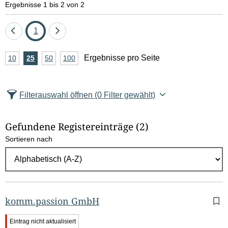
Ergebnisse 1 bis 2 von 2
Eine
Seite
Eine
1
Seite
Seite
A
Ergebnisse pro Seite
10
Ergebnisse
25
Ergebnisse
50
Ergebnisse
100
Ergebnisse
zurück
vor
n
pro
pro
pro
pro
Seite
Seite
Seite
Seite
z
Filterauswahl öffnen
(0 Filter gewählt)
a
h
Gefundene Registereinträge
(2)
l
Sortieren nach
E
r
g
e
b
komm.passion GmbH
n
W
Eintrag nicht aktualisiert