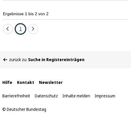
Ergebnisse 1 bis 2 von 2
Eine
Seite
Eine
1
Seite
Seite
zurück
vor
Sie
zurück zu:
Suche in Registereinträgen
befinden
sich
hier:
Interne
Hilfe
Kontakt
Newsletter
Links
Barrierefreiheit
Datenschutz
Inhalte melden
Impressum
© Deutscher Bundestag