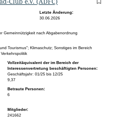
ad-Club e.V. (ADFC)
r
g
Letzte Änderung:
30.06.2026
e
b
 der Gemeinnützigkeit nach Abgabenordnung
n
t und Tourismus"; Klimaschutz; Sonstiges im Bereich
i
 Verkehrspolitik
s
Vollzeitäquivalent der im Bereich der
s
Interessenvertretung beschäftigten Personen:
Geschäftsjahr: 01/25 bis 12/25
e
9,37
p
Betraute Personen:
6
r
o
Mitglieder:
S
241662
e