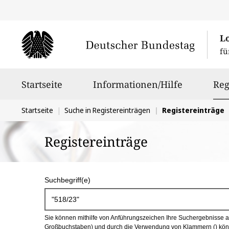
L
fü
Hauptnavigation
Startseite
Informationen/Hilfe
Reg
Sie
Startseite
Suche in Registereinträgen
Registereinträge
befinden
Registereinträge
sich
hier:
S
Suchbegriff(e)
u
c
Sie können mithilfe von Anführungszeichen Ihre Suchergebnisse auf
h
Großbuchstaben) und durch die Verwendung von Klammern () könn