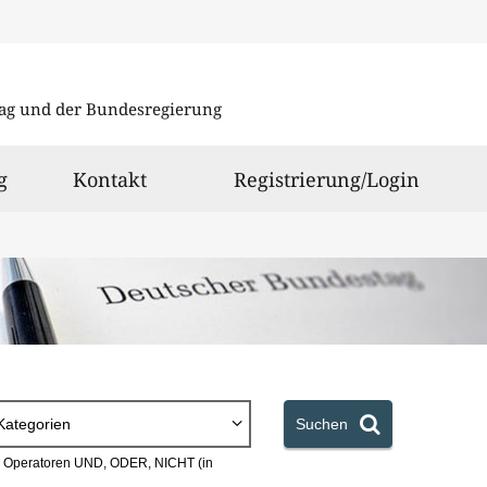
Direkt
Direkt
zu
zum
ag und der Bundesregierung
den
Inhalt
Suchergeb
g
Kontakt
Registrierung/Login
Kategorien
Suchen
en Operatoren UND, ODER, NICHT (in