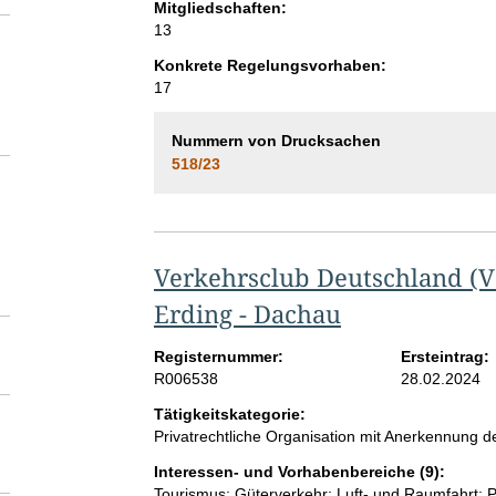
Mitgliedschaften:
13
Konkrete Regelungsvorhaben:
17
Nummern von Drucksachen
518/23
Verkehrsclub Deutschland (VC
Erding - Dachau
Registernummer:
Ersteintrag:
R006538
28.02.2024
Tätigkeitskategorie:
Privatrechtliche Organisation mit Anerkennung
Interessen- und Vorhabenbereiche (9):
Tourismus; Güterverkehr; Luft- und Raumfahrt; P