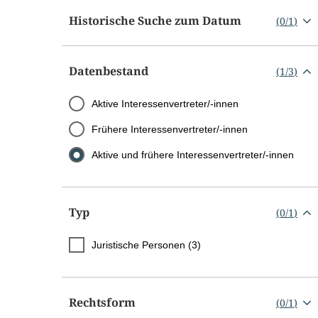
Historische Suche zum Datum
(
0
/
1
)
Datenbestand
(
1
/
3
)
Aktive Interessenvertreter/-innen
Frühere Interessenvertreter/-innen
Aktive und frühere Interessenvertreter/-innen
Typ
(
0
/
1
)
Juristische Personen (3)
Rechtsform
(
0
/
1
)