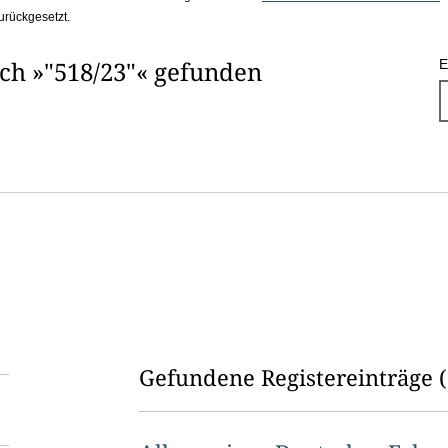
urückgesetzt.
ach »"518/23"« gefunden
E
Gefundene Registereinträge