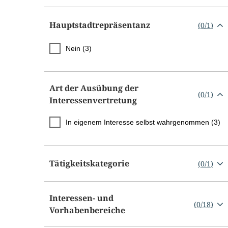
Hauptstadtrepräsentanz
(
0
/
1
)
Nein (3)
Art der Ausübung der
(
0
/
1
)
Interessenvertretung
In eigenem Interesse selbst wahrgenommen (3)
Tätigkeitskategorie
(
0
/
1
)
Interessen- und
(
0
/
18
)
Vorhabenbereiche