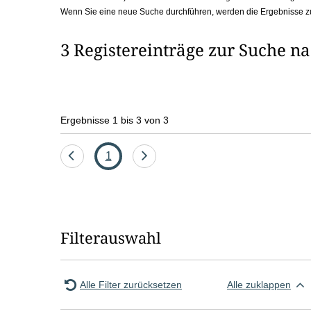
Wenn Sie eine neue Suche durchführen, werden die Ergebnisse z
b
o
3 Registereinträge zur Suche n
x
Ergebnisse 1 bis 3 von 3
Eine
Seite
Eine
1
Seite
Seite
zurück
vor
Filterauswahl
Alle Filter zurücksetzen
Alle zuklappen