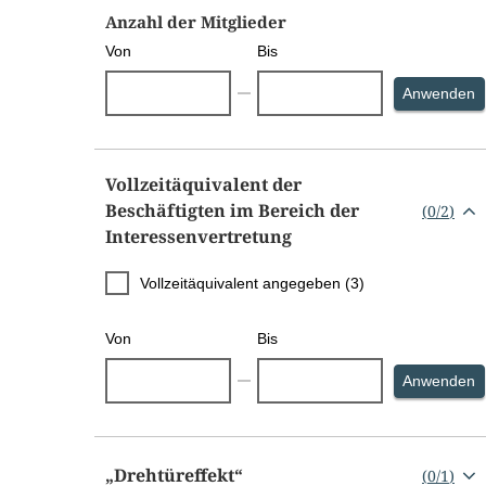
Anzahl der Mitglieder
Von
Bis
S
Anwenden
Vollzeitäquivalent der
Beschäftigten im Bereich der
(
0
/
2
)
Interessenvertretung
Vollzeitäquivalent angegeben (3)
Von
Bis
S
Anwenden
„Drehtüreffekt“
(
0
/
1
)