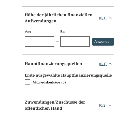
Höhe der jährlichen finanziellen
(
0
/
1
)
Aufwendungen
Von
Bis
S
Anwenden
Hauptfinanzierungsquellen
(
0
/
1
)
Erste ausgewählte Hauptfinanzierungsquelle
Mitgliedsbeiträge (3)
Zuwendungen/​Zuschüsse der
(
0
/
2
)
öffentlichen Hand