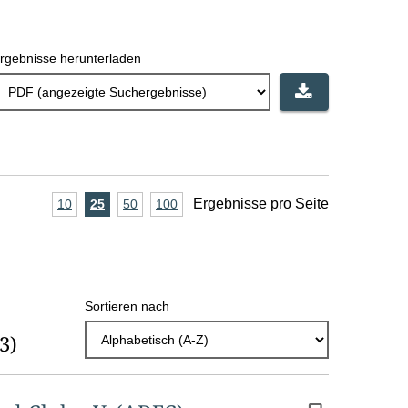
rgebnisse herunterladen
A
Ergebnisse pro Seite
10
Ergebnisse
25
Ergebnisse
50
Ergebnisse
100
Ergebnisse
pro
pro
pro
pro
n
Seite
Seite
Seite
Seite
z
a
Sortieren nach
h
(3)
l
E