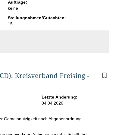
Aufträge:
i
keine
t
Stellungnahmen/Gutachten:
15
e
D), Kreisverband Freising -
Letzte Änderung:
04.04.2026
 der Gemeinnützigkeit nach Abgabenordnung
ersonenverkehr; Schienenverkehr; Schifffahrt;