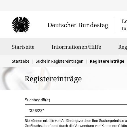
L
fü
Hauptnavigation
Startseite
Informationen/Hilfe
Reg
Sie
Startseite
Suche in Registereinträgen
Registereinträge
befinden
Registereinträge
sich
hier:
S
Suchbegriff(e)
u
c
Sie können mithilfe von Anführungszeichen Ihre Suchergebnisse auf
h
Großbuchstaben) und durch die Verwendung von Klammern () könn