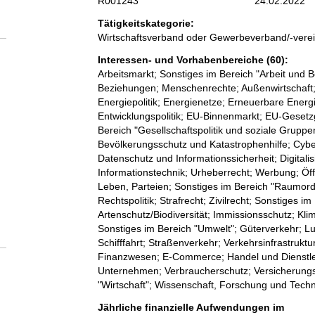
R001243
24.02.2022
Tätigkeitskategorie:
Wirtschaftsverband oder Gewerbeverband/-vere
Interessen- und Vorhabenbereiche (60):
Arbeitsmarkt; Sonstiges im Bereich "Arbeit und B
Beziehungen; Menschenrechte; Außenwirtschaft;
Energiepolitik; Energienetze; Erneuerbare Energi
Entwicklungspolitik; EU-Binnenmarkt; EU-Gesetzg
Bereich "Gesellschaftspolitik und soziale Gruppe
Bevölkerungsschutz und Katastrophenhilfe; Cyber
Datenschutz und Informationssicherheit; Digitali
Informationstechnik; Urheberrecht; Werbung; Öff
Leben, Parteien; Sonstiges im Bereich "Raumor
Rechtspolitik; Strafrecht; Zivilrecht; Sonstiges i
Artenschutz/Biodiversität; Immissionsschutz; Kl
Sonstiges im Bereich "Umwelt"; Güterverkehr; L
Schifffahrt; Straßenverkehr; Verkehrsinfrastruktu
Finanzwesen; E-Commerce; Handel und Dienstleist
Unternehmen; Verbraucherschutz; Versicherungs
"Wirtschaft"; Wissenschaft, Forschung und Tech
Jährliche finanzielle Aufwendungen im