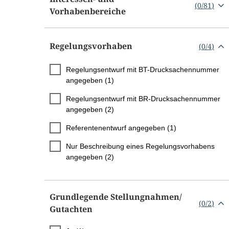
(
0
/
81
)
Vorhabenbereiche
Regelungsvorhaben
(
0
/
4
)
Regelungsentwurf mit BT-Drucksachennummer
angegeben (1)
Regelungsentwurf mit BR-Drucksachennummer
angegeben (2)
Referentenentwurf angegeben (1)
Nur Beschreibung eines Regelungsvorhabens
angegeben (2)
Grundlegende Stellungnahmen/​
(
0
/
2
)
Gutachten