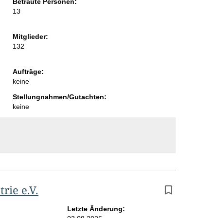
Betraute Personen:
i
13
t
Mitglieder:
e
132
Aufträge:
keine
Stellungnahmen/Gutachten:
keine
rie e.V.
Letzte Änderung: