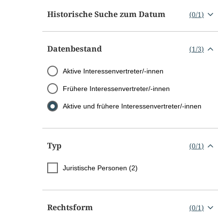
Historische Suche zum Datum
(
0
/
1
)
Datenbestand
(
1
/
3
)
Aktive Interessenvertreter/-innen
Frühere Interessenvertreter/-innen
Aktive und frühere Interessenvertreter/-innen
Typ
(
0
/
1
)
Juristische Personen (2)
Rechtsform
(
0
/
1
)