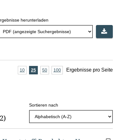
rgebnisse herunterladen
A
Ergebnisse pro Seite
10
Ergebnisse
25
Ergebnisse
50
Ergebnisse
100
Ergebnisse
pro
pro
pro
pro
n
Seite
Seite
Seite
Seite
z
a
Sortieren nach
h
(2)
l
E