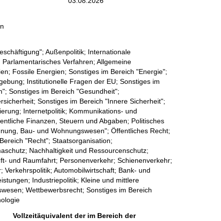
03.08.2026
in
eschäftigung"; Außenpolitik; Internationale
 Parlamentarisches Verfahren; Allgemeine
en; Fossile Energien; Sonstiges im Bereich "Energie";
ebung; Institutionelle Fragen der EU; Sonstiges im
n"; Sonstiges im Bereich "Gesundheit";
sicherheit; Sonstiges im Bereich "Innere Sicherheit";
sierung; Internetpolitik; Kommunikations- und
entliche Finanzen, Steuern und Abgaben; Politisches
dnung, Bau- und Wohnungswesen"; Öffentliches Recht;
m Bereich "Recht"; Staatsorganisation;
imaschutz; Nachhaltigkeit und Ressourcenschutz;
uft- und Raumfahrt; Personenverkehr; Schienenverkehr;
r; Verkehrspolitik; Automobilwirtschaft; Bank- und
ungen; Industriepolitik; Kleine und mittlere
wesen; Wettbewerbsrecht; Sonstiges im Bereich
nologie
Vollzeitäquivalent der im Bereich der