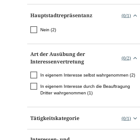
Hauptstadtrepräsentanz
(
0
/
1
)
Nein (2)
Art der Ausübung der
(
0
/
2
)
Interessenvertretung
In eigenem Interesse selbst wahrgenommen (2)
In eigenem Interesse durch die Beauftragung
Dritter wahrgenommen (1)
Tätigkeitskategorie
(
0
/
1
)
Interessen- und