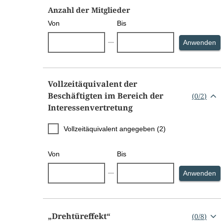
Anzahl der Mitglieder
Von
Bis
S
Anwenden
Vollzeitäquivalent der
Beschäftigten im Bereich der
(
0
/
2
)
Interessenvertretung
Vollzeitäquivalent angegeben (2)
Von
Bis
S
Anwenden
„Drehtüreffekt“
(
0
/
8
)