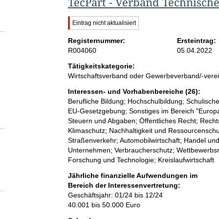
TecPart - Verband Technische
W
Eintrag nicht aktualisiert
i
Registernummer:
c
Ersteintrag:
h
R004060
05.04.2022
t
Tätigkeitskategorie:
i
Wirtschaftsverband oder Gewerbeverband/-vere
g
e
Interessen- und Vorhabenbereiche (26):
r
Berufliche Bildung; Hochschulbildung; Schulische
H
EU-Gesetzgebung; Sonstiges im Bereich "Europap
i
n
Steuern und Abgaben; Öffentliches Recht; Rechtsp
w
Klimaschutz; Nachhaltigkeit und Ressourcenschu
e
Straßenverkehr; Automobilwirtschaft; Handel und D
i
Unternehmen; Verbraucherschutz; Wettbewerbsrec
s
Forschung und Technologie; Kreislaufwirtschaft
:
Jährliche finanzielle Aufwendungen im
Bereich der Interessenvertretung:
Geschäftsjahr: 01/24 bis 12/24
40.001 bis 50.000 Euro