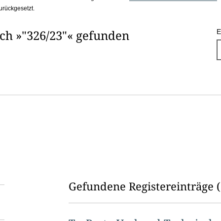
urückgesetzt.
ach »"326/23"« gefunden
E
Gefundene Registereinträge