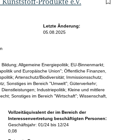
 Kunststoff-Produkte e.V.
r
g
e
Letzte Änderung:
b
05.08.2025
n
in
i
s
 Bildung; Allgemeine Energiepolitik; EU-Binnenmarkt;
olitik und Europäische Union"; Öffentliche Finanzen,
s
olitik; Artenschutz/Biodiversität; Immissionsschutz;
e
tz; Sonstiges im Bereich "Umwelt"; Güterverkehr;
ienstleistungen; Industriepolitik; Kleine und mittlere
p
ht; Sonstiges im Bereich "Wirtschaft"; Wissenschaft,
r
Vollzeitäquivalent der im Bereich der
o
Interessenvertretung beschäftigten Personen:
S
Geschäftsjahr: 01/24 bis 12/24
0,08
e