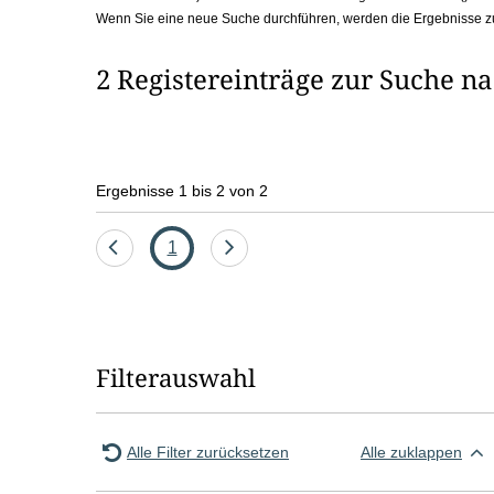
Wenn Sie eine neue Suche durchführen, werden die Ergebnisse z
b
o
2 Registereinträge zur Suche n
x
Ergebnisse 1 bis 2 von 2
Eine
Seite
Eine
1
Seite
Seite
zurück
vor
Filterauswahl
Alle Filter zurücksetzen
Alle zuklappen