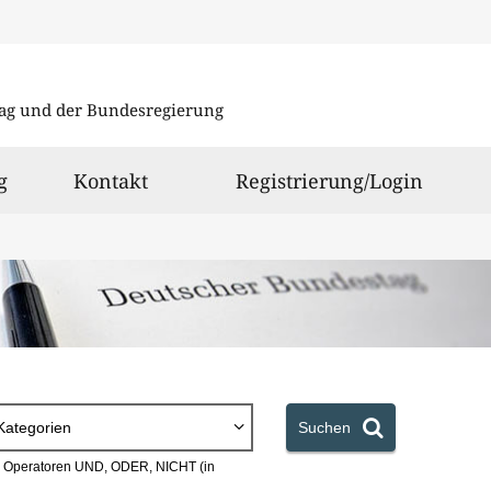
Direkt
Direkt
zu
zum
ag und der Bundesregierung
den
Inhalt
Suchergeb
g
Kontakt
Registrierung/Login
Kategorien
Suchen
en Operatoren UND, ODER, NICHT (in