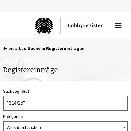
Direkt
Direk
zu
zum
Men
Lobbyregister
den
Inhal
öffne
Sucherge
Sie
zurück zu:
Suche in Registereinträgen
befinden
sich
Registereinträge
hier:
S
Suchbegriff(e)
u
c
h
Kategorien
b
o
Alles durchsuchen