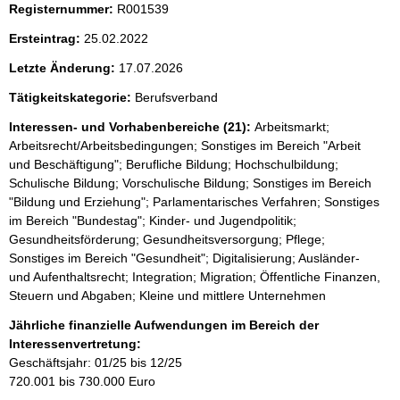
i
Registernummer:
R001539
s
Ersteintrag:
25.02.2022
s
Letzte Änderung:
17.07.2026
e
p
Tätigkeitskategorie:
Berufsverband
r
Interessen- und Vorhabenbereiche (21):
Arbeitsmarkt;
Arbeitsrecht/Arbeitsbedingungen; Sonstiges im Bereich "Arbeit
o
und Beschäftigung"; Berufliche Bildung; Hochschulbildung;
S
Schulische Bildung; Vorschulische Bildung; Sonstiges im Bereich
e
"Bildung und Erziehung"; Parlamentarisches Verfahren; Sonstiges
im Bereich "Bundestag"; Kinder- und Jugendpolitik;
i
Gesundheitsförderung; Gesundheitsversorgung; Pflege;
t
Sonstiges im Bereich "Gesundheit"; Digitalisierung; Ausländer-
e
und Aufenthaltsrecht; Integration; Migration; Öffentliche Finanzen,
Steuern und Abgaben; Kleine und mittlere Unternehmen
Jährliche finanzielle Aufwendungen im Bereich der
Interessenvertretung:
Geschäftsjahr: 01/25 bis 12/25
720.001 bis 730.000 Euro