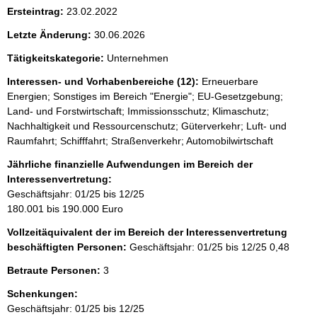
i
Ersteintrag:
23.02.2022
s
Letzte Änderung:
30.06.2026
s
e
Tätigkeitskategorie:
Unternehmen
p
Interessen- und Vorhabenbereiche (12):
Erneuerbare
Energien; Sonstiges im Bereich "Energie"; EU-Gesetzgebung;
r
Land- und Forstwirtschaft; Immissionsschutz; Klimaschutz;
o
Nachhaltigkeit und Ressourcenschutz; Güterverkehr; Luft- und
S
Raumfahrt; Schifffahrt; Straßenverkehr; Automobilwirtschaft
e
Jährliche finanzielle Aufwendungen im Bereich der
i
Interessenvertretung:
Geschäftsjahr: 01/25 bis 12/25
t
180.001 bis 190.000 Euro
e
Vollzeitäquivalent der im Bereich der Interessenvertretung
beschäftigten Personen:
Geschäftsjahr: 01/25 bis 12/25
0,48
Betraute Personen:
3
Schenkungen:
Geschäftsjahr: 01/25 bis 12/25