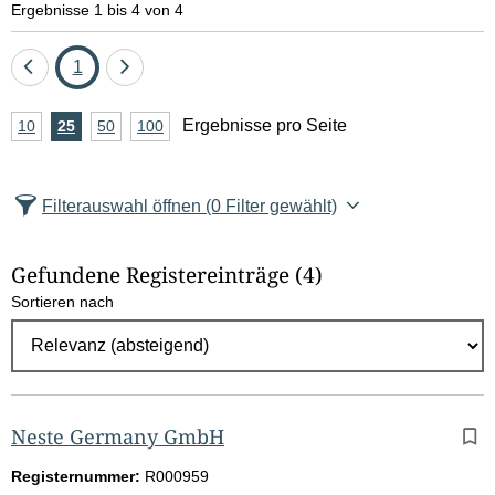
Ergebnisse 1 bis 4 von 4
Eine
Seite
Eine
1
Seite
Seite
A
Ergebnisse pro Seite
10
Ergebnisse
25
Ergebnisse
50
Ergebnisse
100
Ergebnisse
zurück
vor
n
pro
pro
pro
pro
Seite
Seite
Seite
Seite
z
Filterauswahl öffnen
(0 Filter gewählt)
a
h
Gefundene Registereinträge
(4)
l
Sortieren nach
E
r
g
e
b
Neste Germany GmbH
n
Registernummer:
R000959