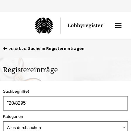
Direkt
Direk
zu
zum
Men
Lobbyregister
den
Inhal
öffne
Sucherge
Sie
zurück zu:
Suche in Registereinträgen
befinden
sich
Registereinträge
hier:
S
Suchbegriff(e)
u
c
h
Kategorien
b
o
Alles durchsuchen