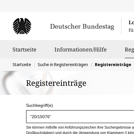
L
fü
Hauptnavigation
Startseite
Informationen/Hilfe
Reg
Sie
Startseite
Suche in Registereinträgen
Registereinträge
befinden
Registereinträge
sich
hier:
S
Suchbegriff(e)
u
c
Sie können mithilfe von Anführungszeichen Ihre Suchergebnisse auf
h
Großbuchstaben) und durch die Verwendung von Klammern () könn