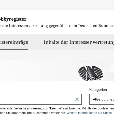
obbyregister
r die Interessenvertretung gegenüber dem
Deutschen Bundest
ausgewählt
istereinträge
Inhalte der Interessenvertretun
Kategorien
E
Alles durchs
i
 exakte Treffer beschränken, z. B. "Energie" statt Energie.
Mithilfe der boolesch
en Sie außerdem Ihre Suchanfrage verfeinern.
Weitere Informationen zur Suche
.