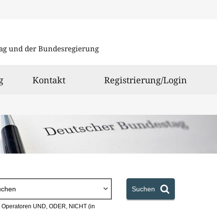
Direkt
Direkt
zu
zum
ag und der Bundesregierung
den
Inhalt
Suchergeb
g
Kontakt
Registrierung/Login
uchen
Suchen
en Operatoren UND, ODER, NICHT (in