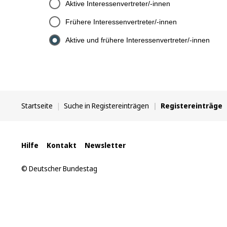
Aktive Interessenvertreter/-innen
Frühere Interessenvertreter/-innen
Aktive und frühere Interessenvertreter/-innen
Sie
Startseite
Suche in Registereinträgen
Registereinträge
befinden
sich
hier:
Interne
Hilfe
Kontakt
Newsletter
Links
© Deutscher Bundestag