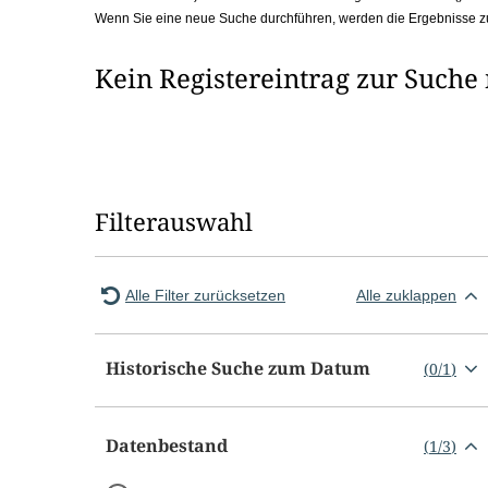
Wenn Sie eine neue Suche durchführen, werden die Ergebnisse z
b
o
Kein Registereintrag zur Suche
x
Filterauswahl
Alle Filter zurücksetzen
Alle zuklappen
Historische Suche zum Datum
(
0
/
1
)
Datenbestand
(
1
/
3
)