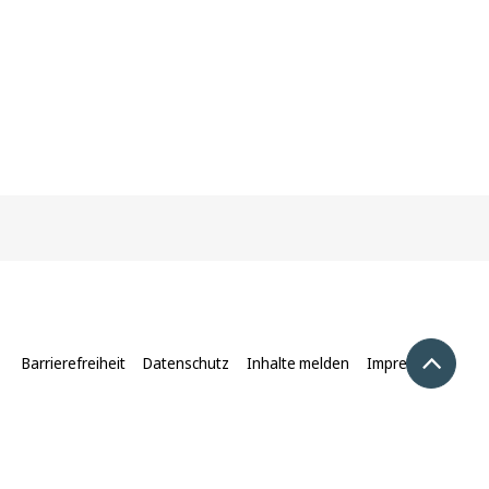
Nach 
Barrierefreiheit
Datenschutz
Inhalte melden
Impressum