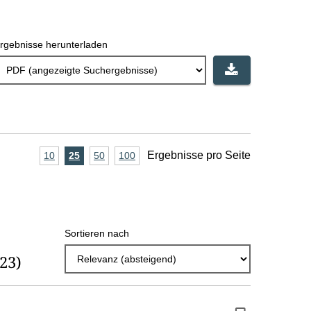
rgebnisse herunterladen
A
Ergebnisse pro Seite
10
Ergebnisse
25
Ergebnisse
50
Ergebnisse
100
Ergebnisse
pro
pro
pro
pro
n
Seite
Seite
Seite
Seite
z
a
Sortieren nach
h
(23)
l
E