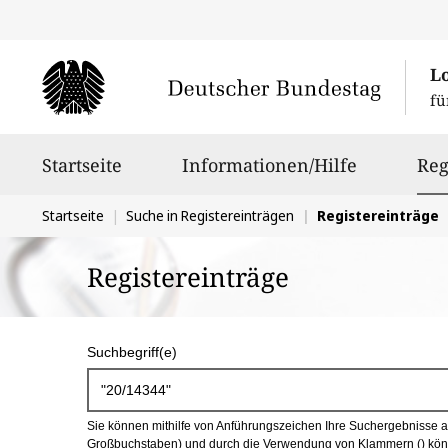
L
fü
Hauptnavigation
Startseite
Informationen/Hilfe
Reg
Sie
Startseite
Suche in Registereinträgen
Registereinträge
befinden
Registereinträge
sich
hier:
S
Suchbegriff(e)
u
c
Sie können mithilfe von Anführungszeichen Ihre Suchergebnisse auf
h
Großbuchstaben) und durch die Verwendung von Klammern () könn