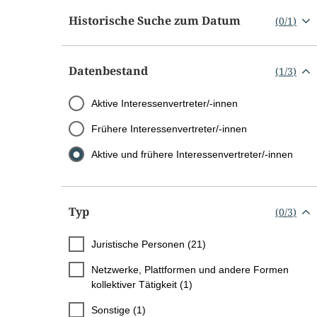
Historische Suche zum Datum
(
0
/
1
)
Datenbestand
(
1
/
3
)
Aktive Interessenvertreter/-innen
Frühere Interessenvertreter/-innen
Aktive und frühere Interessenvertreter/-innen
Typ
(
0
/
3
)
Juristische Personen (21)
Netzwerke, Plattformen und andere Formen
kollektiver Tätigkeit (1)
Sonstige (1)