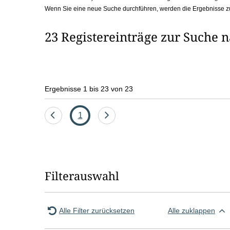
Wenn Sie eine neue Suche durchführen, werden die Ergebnisse z
b
o
23 Registereinträge zur Suche 
x
Ergebnisse 1 bis 23 von 23
Eine
Seite
Eine
1
Seite
Seite
zurück
vor
Filterauswahl
Alle Filter zurücksetzen
Alle zuklappen