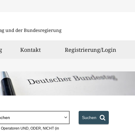
Direkt
Direkt
zu
zum
ag und der Bundesregierung
den
Inhalt
Suchergeb
g
Kontakt
Registrierung/Login
uchen
Suchen
en Operatoren UND, ODER, NICHT (in