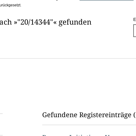
urückgesetzt.
nach »"20/14344"« gefunden
E
Gefundene Registereinträge