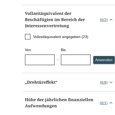
Vollzeitäquivalent der
Beschäftigten im Bereich der
(
0
/
2
)
Interessenvertretung
Vollzeitäquivalent angegeben (23)
Von
Bis
S
Anwenden
„Drehtüreffekt“
(
0
/
8
)
Höhe der jährlichen finanziellen
(
0
/
1
)
Aufwendungen