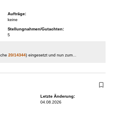
i
Aufträge:
t
keine
e
Stellungnahmen/Gutachten:
5
sache
20/14344
) eingesetzt und nun zum...
Letzte Änderung:
04.08.2026