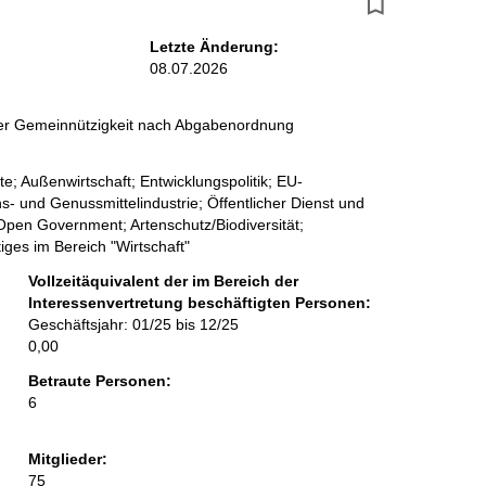
r
g
Letzte Änderung:
08.07.2026
e
b
 der Gemeinnützigkeit nach Abgabenordnung
n
; Außenwirtschaft; Entwicklungspolitik; EU-
i
- und Genussmittelindustrie; Öffentlicher Dienst und
s
Open Government; Artenschutz/Biodiversität;
iges im Bereich "Wirtschaft"
s
Vollzeitäquivalent der im Bereich der
e
Interessenvertretung beschäftigten Personen:
Geschäftsjahr: 01/25 bis 12/25
p
0,00
r
Betraute Personen:
o
6
S
Mitglieder:
e
75