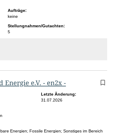
i
Aufträge:
t
keine
e
Stellungnahmen/Gutachten:
5
Energie e.V. - en2x -
Letzte Änderung:
31.07.2026
in
rbare Energien; Fossile Energien; Sonstiges im Bereich