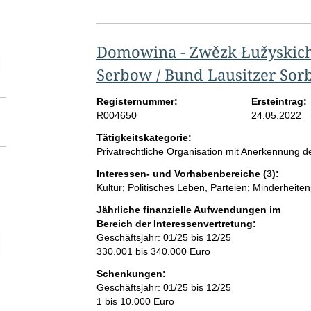
Domowina - Zwězk Łužyskich
elektion Vollzeitäquivalent der Beschäftigten im Bereich der Interessen
Serbow / Bund Lausitzer Sor
Registernummer:
Ersteintrag:
R004650
24.05.2022
Tätigkeitskategorie:
Privatrechtliche Organisation mit Anerkennung
Interessen- und Vorhabenbereiche (3):
Kultur; Politisches Leben, Parteien; Minderheitenp
Jährliche finanzielle Aufwendungen im
Bereich der Interessenvertretung:
Geschäftsjahr: 01/25 bis 12/25
elektion Höhe der jährlichen finanziellen Aufwendungen
330.001 bis 340.000 Euro
Schenkungen:
Geschäftsjahr: 01/25 bis 12/25
1 bis 10.000 Euro