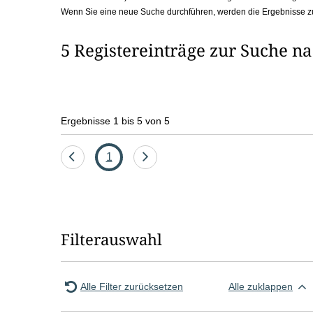
Wenn Sie eine neue Suche durchführen, werden die Ergebnisse z
b
o
5 Registereinträge zur Suche n
x
Ergebnisse 1 bis 5 von 5
Eine
Seite
Eine
1
Seite
Seite
zurück
vor
Filterauswahl
Alle Filter zurücksetzen
Alle zuklappen