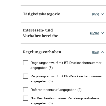
Tätigkeitskategorie
(
0
/
5
)
Interessen- und
(
0
/
96
)
Vorhabenbereiche
Regelungsvorhaben
(
0
/
4
)
Regelungsentwurf mit BT-Drucksachennummer
angegeben (5)
Regelungsentwurf mit BR-Drucksachennummer
angegeben (3)
Referentenentwurf angegeben (2)
Nur Beschreibung eines Regelungsvorhabens
angegeben (5)