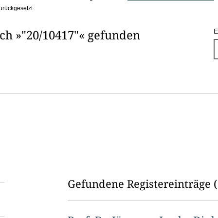
urückgesetzt.
ach »"20/10417"« gefunden
E
Gefundene Registereinträge