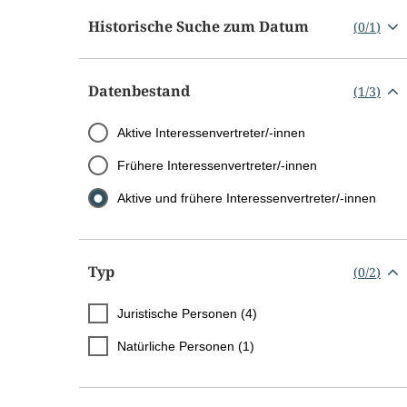
Historische Suche zum Datum
(
0
/
1
)
Datenbestand
(
1
/
3
)
Aktive Interessenvertreter/-innen
Frühere Interessenvertreter/-innen
Aktive und frühere Interessenvertreter/-innen
Typ
(
0
/
2
)
Juristische Personen (4)
Natürliche Personen (1)