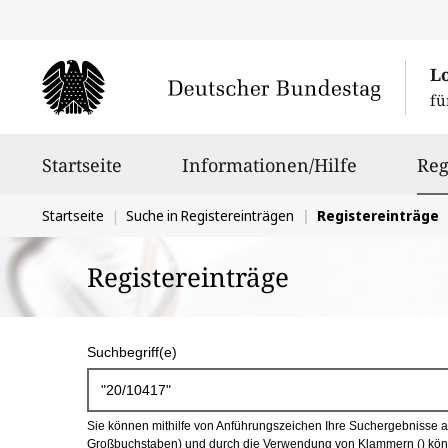
L
fü
Hauptnavigation
Startseite
Informationen/Hilfe
Reg
Sie
Startseite
Suche in Registereinträgen
Registereinträge
befinden
Registereinträge
sich
hier:
S
Suchbegriff(e)
u
c
Sie können mithilfe von Anführungszeichen Ihre Suchergebnisse auf
h
Großbuchstaben) und durch die Verwendung von Klammern () könn