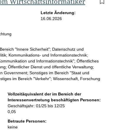
lom Wirtschaftsinformatiker
r
g
Letzte Änderung:
16.06.2026
e
b
chtung
n
Bereich "Innere Sicherheit"; Datenschutz und
i
politik; Kommunikations- und Informationstechnik;
s
mmunikation und Informationstechnik"; Öffentliches
g; Öffentlicher Dienst und öffentliche Verwaltung;
s
en Government; Sonstiges im Bereich "Staat und
e
stiges im Bereich "Verkehr"; Wissenschaft, Forschung
p
Vollzeitäquivalent der im Bereich der
r
Interessenvertretung beschäftigten Personen:
Geschäftsjahr: 01/25 bis 12/25
o
0,05
S
Betraute Personen:
keine
e