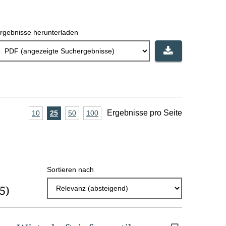
rgebnisse herunterladen
A
Ergebnisse pro Seite
10
Ergebnisse
25
Ergebnisse
50
Ergebnisse
100
Ergebnisse
pro
pro
pro
pro
n
Seite
Seite
Seite
Seite
z
a
Sortieren nach
h
(5)
l
E