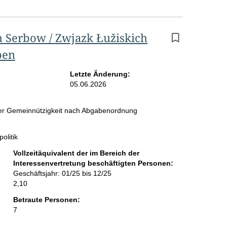
 Serbow / Zwjazk Łužiskich
vertretung
ben
Letzte Änderung:
05.06.2026
 der Gemeinnützigkeit nach Abgabenordnung
olitik
Vollzeitäquivalent der im Bereich der
Interessenvertretung beschäftigten Personen:
Geschäftsjahr: 01/25 bis 12/25
2,10
Betraute Personen:
7