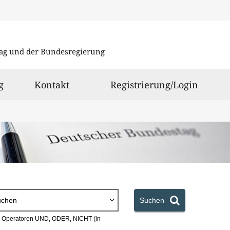
Direkt
Direkt
zu
zum
ag und der Bundesregierung
den
Inhalt
Suchergeb
g
Kontakt
Registrierung/Login
uchen
Suchen
en Operatoren UND, ODER, NICHT (in