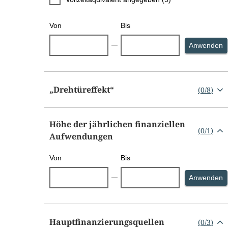
Von
Bis
S
Anwenden
„Drehtüreffekt“
(
0
/
8
)
Höhe der jährlichen finanziellen
(
0
/
1
)
Aufwendungen
Von
Bis
S
Anwenden
Hauptfinanzierungsquellen
(
0
/
3
)