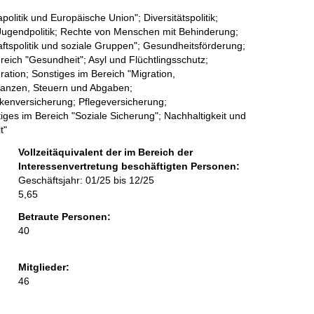
litik und Europäische Union"; Diversitätspolitik;
d Jugendpolitik; Rechte von Menschen mit Behinderung;
aftspolitik und soziale Gruppen"; Gesundheitsförderung;
eich "Gesundheit"; Asyl und Flüchtlingsschutz;
ration; Sonstiges im Bereich "Migration,
Finanzen, Steuern und Abgaben;
kenversicherung; Pflegeversicherung;
iges im Bereich "Soziale Sicherung"; Nachhaltigkeit und
t"
Vollzeitäquivalent der im Bereich der
Interessenvertretung beschäftigten Personen:
Geschäftsjahr: 01/25 bis 12/25
5,65
Betraute Personen:
40
Mitglieder:
46