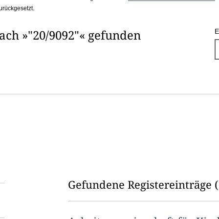
urückgesetzt.
nach »"20/9092"« gefunden
E
Gefundene Registereinträge