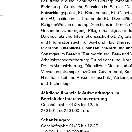
elektion Anzahl der Mitgliedschaften
Berufliche Bildung; Schulische Bildung; Vorschul
Erziehung"; Wahlrecht; Sonstiges im Bereich "De
Entwicklungspolitik; EU-Binnenmarkt; EU-Geset
der EU; Institutionelle Fragen der EU; Diversitäts
Religion/Weltanschauung; Sonstiges im Bereich "
Gesundheitsversorgung; Pflege; Sonstiges im B
Datenschutz und Informationssicherheit; Digital
und Informationstechnik"; Asyl und Flüchtlingssch
Migration; Öffentliche Finanzen, Steuern und Abg
Sonstiges im Bereich "Raumordnung, Bau- und 
Arbeitslosenversicherung; Grundsicherung; Kran
Rente/Alterssicherung; Öffentlicher Dienst und öf
Verwaltungstransparenz/Open Government; Sonst
Nachhaltigkeit und Ressourcenschutz; Verteidigun
und Technologie
Jährliche finanzielle Aufwendungen im
Bereich der Interessenvertretung:
Geschäftsjahr: 01/25 bis 12/25
220.001 bis 230.000 Euro
elektion Anzahl der Mitglieder
Schenkungen:
Geschäftsjahr: 01/25 bis 12/25
110.001 bis 120.000 Euro