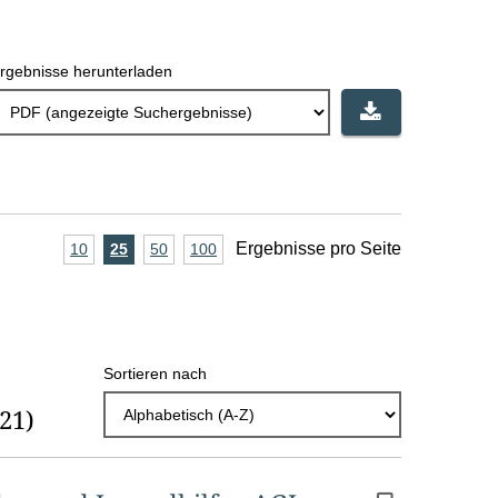
rgebnisse herunterladen
A
Ergebnisse pro Seite
10
Ergebnisse
25
Ergebnisse
50
Ergebnisse
100
Ergebnisse
pro
pro
pro
pro
n
Seite
Seite
Seite
Seite
z
a
Sortieren nach
h
(21)
l
E