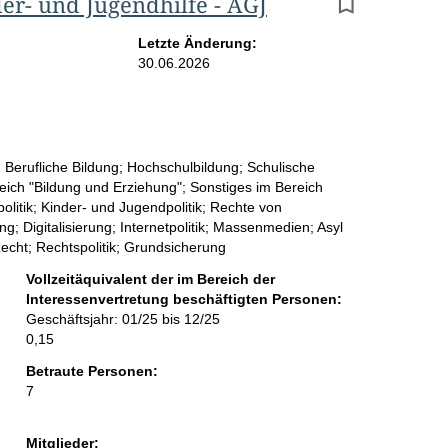
er- und Jugendhilfe - AGJ
r
g
Letzte Änderung:
30.06.2026
e
b
n
 Berufliche Bildung; Hochschulbildung; Schulische
i
reich "Bildung und Erziehung"; Sonstiges im Bereich
s
olitik; Kinder- und Jugendpolitik; Rechte von
 Digitalisierung; Internetpolitik; Massenmedien; Asyl
s
Recht; Rechtspolitik; Grundsicherung
e
Vollzeitäquivalent der im Bereich der
Interessenvertretung beschäftigten Personen:
p
Geschäftsjahr: 01/25 bis 12/25
r
0,15
o
Betraute Personen:
7
S
e
Mitglieder: