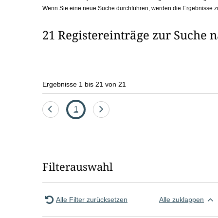
Wenn Sie eine neue Suche durchführen, werden die Ergebnisse z
b
o
21 Registereinträge zur Suche 
x
Ergebnisse 1 bis 21 von 21
Eine
Seite
Eine
1
Seite
Seite
zurück
vor
Filterauswahl
Alle Filter zurücksetzen
Alle zuklappen