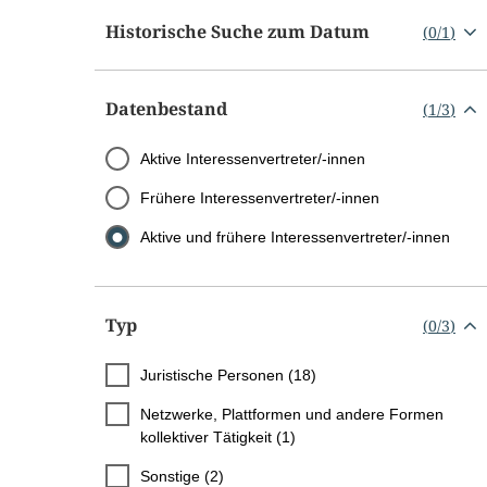
Historische Suche zum Datum
(
0
/
1
)
Datenbestand
(
1
/
3
)
Aktive Interessenvertreter/-innen
Frühere Interessenvertreter/-innen
Aktive und frühere Interessenvertreter/-innen
Typ
(
0
/
3
)
Juristische Personen (18)
Netzwerke, Plattformen und andere Formen
kollektiver Tätigkeit (1)
Sonstige (2)