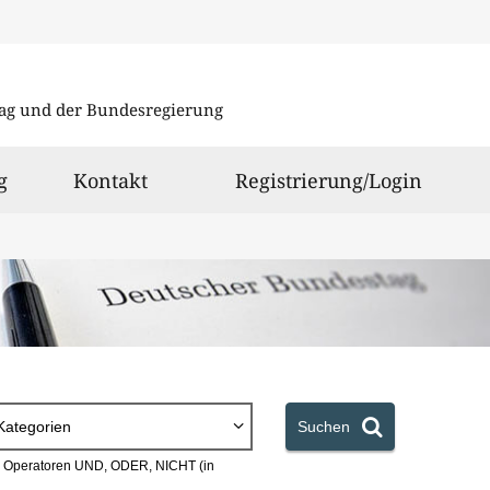
Direkt
Direkt
zu
zum
ag und der Bundesregierung
den
Inhalt
Suchergeb
g
Kontakt
Registrierung/Login
Kategorien
Suchen
en Operatoren UND, ODER, NICHT (in