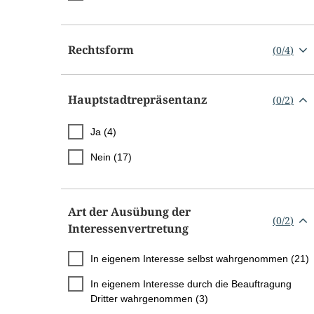
Rechtsform
(
0
/
4
)
Hauptstadtrepräsentanz
(
0
/
2
)
Ja (4)
Nein (17)
Art der Ausübung der
(
0
/
2
)
Interessenvertretung
In eigenem Interesse selbst wahrgenommen (21)
In eigenem Interesse durch die Beauftragung
Dritter wahrgenommen (3)