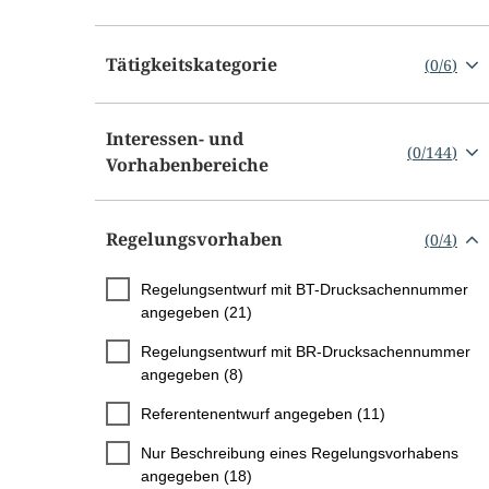
Tätigkeitskategorie
(
0
/
6
)
Interessen- und
(
0
/
144
)
Vorhabenbereiche
Regelungsvorhaben
(
0
/
4
)
Regelungsentwurf mit BT-Drucksachennummer
angegeben (21)
Regelungsentwurf mit BR-Drucksachennummer
angegeben (8)
Referentenentwurf angegeben (11)
Nur Beschreibung eines Regelungsvorhabens
angegeben (18)