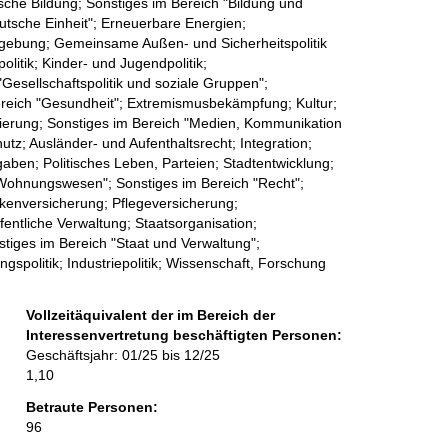
ische Bildung; Sonstiges im Bereich "Bildung und
utsche Einheit"; Erneuerbare Energien;
zgebung; Gemeinsame Außen- und Sicherheitspolitik
politik; Kinder- und Jugendpolitik;
Gesellschaftspolitik und soziale Gruppen";
ereich "Gesundheit"; Extremismusbekämpfung; Kultur;
isierung; Sonstiges im Bereich "Medien, Kommunikation
utz; Ausländer- und Aufenthaltsrecht; Integration;
aben; Politisches Leben, Parteien; Stadtentwicklung;
Wohnungswesen"; Sonstiges im Bereich "Recht";
kenversicherung; Pflegeversicherung;
fentliche Verwaltung; Staatsorganisation;
iges im Bereich "Staat und Verwaltung";
gspolitik; Industriepolitik; Wissenschaft, Forschung
Vollzeitäquivalent der im Bereich der
Interessenvertretung beschäftigten Personen:
Geschäftsjahr: 01/25 bis 12/25
1,10
Betraute Personen:
96