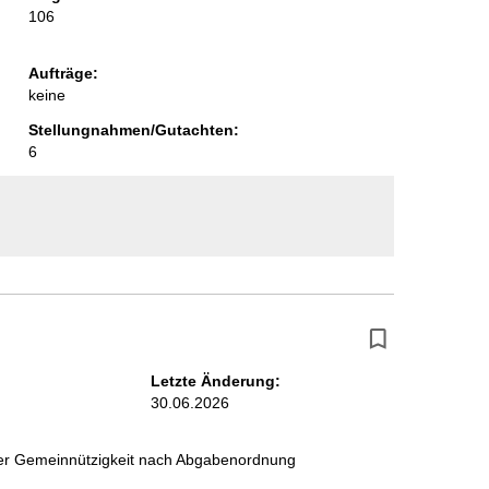
106
i
t
Aufträge:
e
keine
Stellungnahmen/Gutachten:
6
Letzte Änderung:
30.06.2026
 der Gemeinnützigkeit nach Abgabenordnung