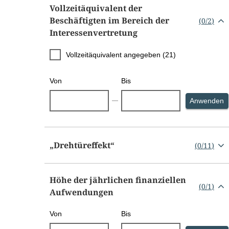
Vollzeitäquivalent der
Beschäftigten im Bereich der
(
0
/
2
)
Interessenvertretung
Vollzeitäquivalent angegeben (21)
Von
Bis
S
Anwenden
„Drehtüreffekt“
(
0
/
11
)
Höhe der jährlichen finanziellen
(
0
/
1
)
Aufwendungen
Von
Bis