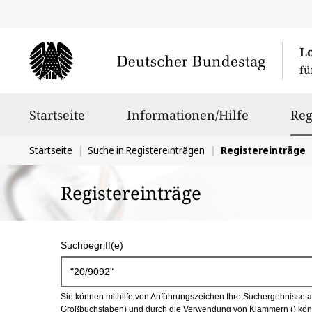
L
fü
Hauptnavigation
Startseite
Informationen/Hilfe
Reg
Sie
Startseite
Suche in Registereinträgen
Registereinträge
befinden
Registereinträge
sich
hier:
S
Suchbegriff(e)
u
c
Sie können mithilfe von Anführungszeichen Ihre Suchergebnisse auf
h
Großbuchstaben) und durch die Verwendung von Klammern () könn