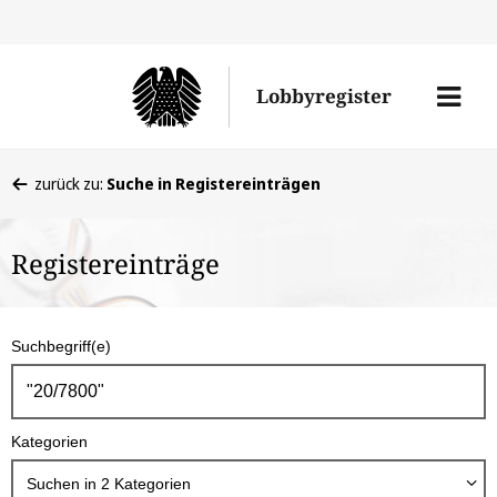
Direkt
Direk
zu
zum
Men
Lobbyregister
den
Inhal
öffne
Sucherge
Sie
zurück zu:
Suche in Registereinträgen
befinden
sich
Registereinträge
hier:
S
Suchbegriff(e)
u
c
h
Kategorien
b
o
Suchen in
2
Kategorien