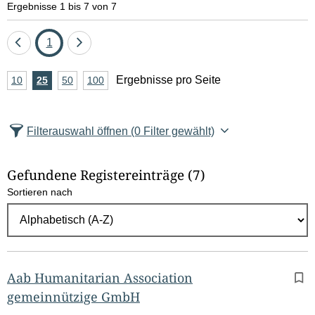
Ergebnisse 1 bis 7 von 7
Eine
Seite
Eine
1
Seite
Seite
A
Ergebnisse pro Seite
10
Ergebnisse
25
Ergebnisse
50
Ergebnisse
100
Ergebnisse
zurück
vor
n
pro
pro
pro
pro
Seite
Seite
Seite
Seite
z
Filterauswahl öffnen
(0 Filter gewählt)
a
h
Gefundene Registereinträge
(7)
l
Sortieren nach
E
r
g
e
b
Aab Humanitarian Association
n
gemeinnützige GmbH