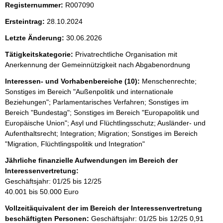
i
Registernummer:
R007090
s
Ersteintrag:
28.10.2024
s
Letzte Änderung:
30.06.2026
e
p
Tätigkeitskategorie:
Privatrechtliche Organisation mit
Anerkennung der Gemeinnützigkeit nach Abgabenordnung
r
Interessen- und Vorhabenbereiche (10):
Menschenrechte;
o
Sonstiges im Bereich "Außenpolitik und internationale
S
Beziehungen"; Parlamentarisches Verfahren; Sonstiges im
e
Bereich "Bundestag"; Sonstiges im Bereich "Europapolitik und
Europäische Union"; Asyl und Flüchtlingsschutz; Ausländer- und
i
Aufenthaltsrecht; Integration; Migration; Sonstiges im Bereich
t
"Migration, Flüchtlingspolitik und Integration"
e
Jährliche finanzielle Aufwendungen im Bereich der
Interessenvertretung:
Geschäftsjahr: 01/25 bis 12/25
40.001 bis 50.000 Euro
Vollzeitäquivalent der im Bereich der Interessenvertretung
beschäftigten Personen:
Geschäftsjahr: 01/25 bis 12/25
0,91