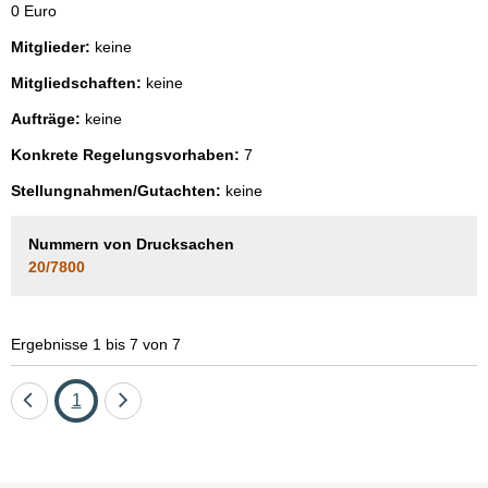
0 Euro
Mitglieder:
keine
Mitgliedschaften:
keine
Aufträge:
keine
Konkrete Regelungsvorhaben:
7
Stellungnahmen/Gutachten:
keine
Nummern von Drucksachen
20/7800
Ergebnisse 1 bis 7 von 7
Eine
Seite
Eine
1
Seite
Seite
zurück
vor