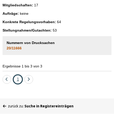
Mitgliedschaften:
17
Aufträge:
keine
Konkrete Regelungsvorhaben:
64
Stellungnahmen/Gutachten:
53
Nummern von Drucksachen
20/11666
Ergebnisse 1 bis 3 von 3
Eine
Seite
Eine
1
Seite
Seite
zurück
vor
Sie
zurück zu:
Suche in Registereinträgen
befinden