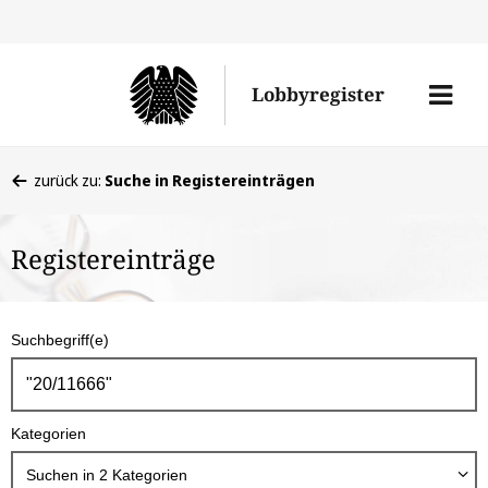
Direkt
Direk
zu
zum
Men
Lobbyregister
den
Inhal
öffne
Sucherge
Sie
zurück zu:
Suche in Registereinträgen
befinden
sich
Registereinträge
hier:
S
Suchbegriff(e)
u
c
h
Kategorien
b
o
Suchen in
2
Kategorien