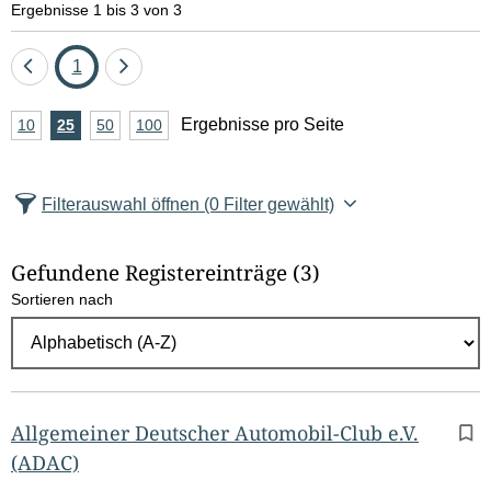
Ergebnisse 1 bis 3 von 3
Eine
Seite
Eine
1
Seite
Seite
A
Ergebnisse pro Seite
10
Ergebnisse
25
Ergebnisse
50
Ergebnisse
100
Ergebnisse
zurück
vor
n
pro
pro
pro
pro
Seite
Seite
Seite
Seite
z
Filterauswahl öffnen
(0 Filter gewählt)
a
h
Gefundene Registereinträge
(3)
l
Sortieren nach
E
r
g
e
b
Allgemeiner Deutscher Automobil-Club e.V.
n
(ADAC)