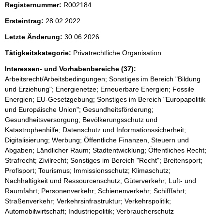
i
Registernummer:
R002184
s
Ersteintrag:
28.02.2022
s
Letzte Änderung:
30.06.2026
e
p
Tätigkeitskategorie:
Privatrechtliche Organisation
r
Interessen- und Vorhabenbereiche (37):
Arbeitsrecht/Arbeitsbedingungen; Sonstiges im Bereich "Bildung
o
und Erziehung"; Energienetze; Erneuerbare Energien; Fossile
S
Energien; EU-Gesetzgebung; Sonstiges im Bereich "Europapolitik
e
und Europäische Union"; Gesundheitsförderung;
Gesundheitsversorgung; Bevölkerungsschutz und
i
Katastrophenhilfe; Datenschutz und Informationssicherheit;
t
Digitalisierung; Werbung; Öffentliche Finanzen, Steuern und
e
Abgaben; Ländlicher Raum; Stadtentwicklung; Öffentliches Recht;
Strafrecht; Zivilrecht; Sonstiges im Bereich "Recht"; Breitensport;
Profisport; Tourismus; Immissionsschutz; Klimaschutz;
Nachhaltigkeit und Ressourcenschutz; Güterverkehr; Luft- und
Raumfahrt; Personenverkehr; Schienenverkehr; Schifffahrt;
Straßenverkehr; Verkehrsinfrastruktur; Verkehrspolitik;
Automobilwirtschaft; Industriepolitik; Verbraucherschutz