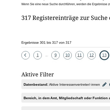
Wenn Sie eine neue Suche durchführen, werden die Ergebnisse z
b
o
317 Registereinträge zur Suche
x
Ergebnisse 301 bis 317 von 317
Eine
Seite
Seite
Seite
Seite
Seite
Seit
1
9
10
11
12
13
...
Seite
zurück
Aktive Filter
Datenbestand:
Aktive Interessenvertreter/-innen
Bereich, in dem Amt, Mitgliedschaft oder Funktion