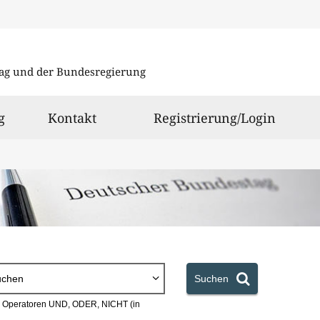
Direkt
Direkt
zu
zum
ag und der Bundesregierung
den
Inhalt
Suchergeb
g
Kontakt
Registrierung/Login
uchen
Suchen
en Operatoren UND, ODER, NICHT (in