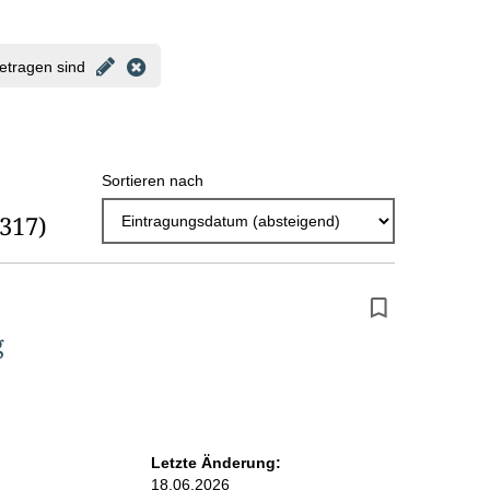
r
g
getragen sind
e
b
n
Sortieren nach
i
(317)
s
s
e
p
g
r
o
S
Letzte Änderung:
e
18.06.2026