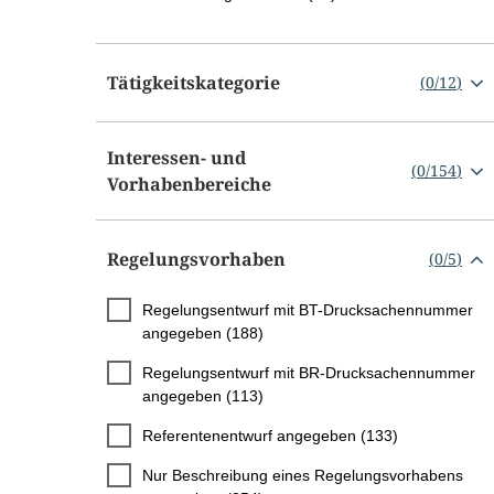
Tätigkeitskategorie
(
0
/
12
)
Interessen- und
(
0
/
154
)
Vorhabenbereiche
Regelungsvorhaben
(
0
/
5
)
Regelungsentwurf mit BT-Drucksachennummer
angegeben (188)
Regelungsentwurf mit BR-Drucksachennummer
angegeben (113)
Referentenentwurf angegeben (133)
Nur Beschreibung eines Regelungsvorhabens