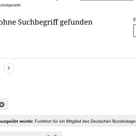
urückgesetzt.
 ohne Suchbegriff gefunden
E
e
Eine
Seite
vor
 ausgeübt wurde:
Funktion für ein Mitglied des Deutschen Bundestag