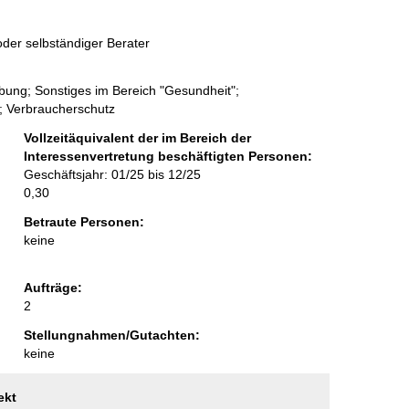
i
der selbständiger Berater
t
e
ung; Sonstiges im Bereich "Gesundheit";
n; Verbraucherschutz
Vollzeitäquivalent der im Bereich der
Interessenvertretung beschäftigten Personen:
Geschäftsjahr: 01/25 bis 12/25
0,30
Betraute Personen:
keine
Aufträge:
2
Stellungnahmen/Gutachten:
keine
ekt