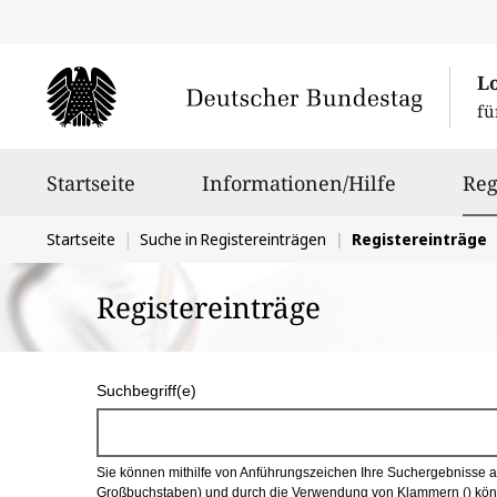
L
fü
Hauptnavigation
Startseite
Informationen/Hilfe
Reg
Sie
Startseite
Suche in Registereinträgen
Registereinträge
befinden
Registereinträge
sich
hier:
S
Suchbegriff(e)
u
c
Sie können mithilfe von Anführungszeichen Ihre Suchergebnisse auf
h
Großbuchstaben) und durch die Verwendung von Klammern () könn