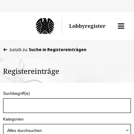
Direkt
Direk
zu
zum
Men
Lobbyregister
den
Inhal
öffne
Sucherge
Sie
zurück zu:
Suche in Registereinträgen
befinden
sich
Registereinträge
hier:
S
Suchbegriff(e)
u
c
h
Kategorien
b
o
Alles durchsuchen