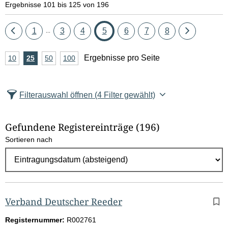
Ergebnisse 101 bis 125 von 196
Eine
Seite
Seite
Seite
Seite
Seite
Seite
Seite
Eine
1
3
4
5
6
7
8
...
Seite
Seite
A
Ergebnisse pro Seite
10
Ergebnisse
25
Ergebnisse
50
Ergebnisse
100
Ergebnisse
zurück
vor
n
pro
pro
pro
pro
Seite
Seite
Seite
Seite
z
Filterauswahl öffnen
(4 Filter gewählt)
a
h
Gefundene Registereinträge
(196)
l
Sortieren nach
E
r
g
e
b
Verband Deutscher Reeder
n
Registernummer:
R002761