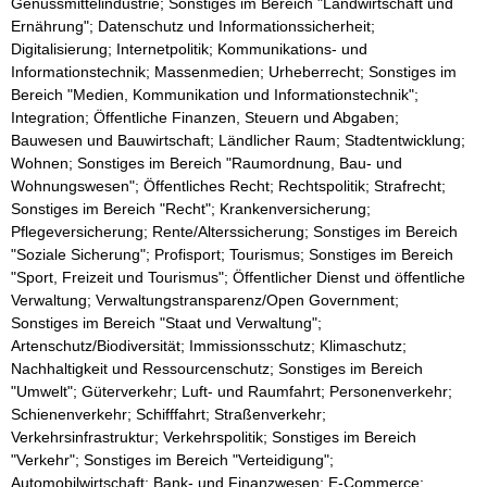
Genussmittelindustrie; Sonstiges im Bereich "Landwirtschaft und
Ernährung"; Datenschutz und Informationssicherheit;
Digitalisierung; Internetpolitik; Kommunikations- und
Informationstechnik; Massenmedien; Urheberrecht; Sonstiges im
Bereich "Medien, Kommunikation und Informationstechnik";
Integration; Öffentliche Finanzen, Steuern und Abgaben;
Bauwesen und Bauwirtschaft; Ländlicher Raum; Stadtentwicklung;
Wohnen; Sonstiges im Bereich "Raumordnung, Bau- und
Wohnungswesen"; Öffentliches Recht; Rechtspolitik; Strafrecht;
Sonstiges im Bereich "Recht"; Krankenversicherung;
Pflegeversicherung; Rente/Alterssicherung; Sonstiges im Bereich
"Soziale Sicherung"; Profisport; Tourismus; Sonstiges im Bereich
"Sport, Freizeit und Tourismus"; Öffentlicher Dienst und öffentliche
Verwaltung; Verwaltungstransparenz/Open Government;
Sonstiges im Bereich "Staat und Verwaltung";
Artenschutz/Biodiversität; Immissionsschutz; Klimaschutz;
Nachhaltigkeit und Ressourcenschutz; Sonstiges im Bereich
"Umwelt"; Güterverkehr; Luft- und Raumfahrt; Personenverkehr;
Schienenverkehr; Schifffahrt; Straßenverkehr;
Verkehrsinfrastruktur; Verkehrspolitik; Sonstiges im Bereich
"Verkehr"; Sonstiges im Bereich "Verteidigung";
Automobilwirtschaft; Bank- und Finanzwesen; E-Commerce;