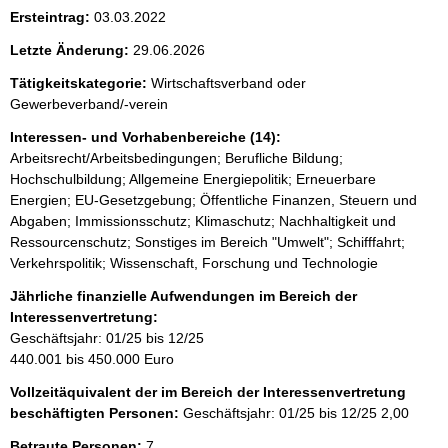
i
Ersteintrag:
03.03.2022
s
Letzte Änderung:
29.06.2026
s
e
Tätigkeitskategorie:
Wirtschaftsverband oder
Gewerbeverband/-verein
p
r
Interessen- und Vorhabenbereiche (14):
Arbeitsrecht/Arbeitsbedingungen; Berufliche Bildung;
o
Hochschulbildung; Allgemeine Energiepolitik; Erneuerbare
S
Energien; EU-Gesetzgebung; Öffentliche Finanzen, Steuern und
e
Abgaben; Immissionsschutz; Klimaschutz; Nachhaltigkeit und
Ressourcenschutz; Sonstiges im Bereich "Umwelt"; Schifffahrt;
i
Verkehrspolitik; Wissenschaft, Forschung und Technologie
t
Jährliche finanzielle Aufwendungen im Bereich der
e
Interessenvertretung:
Geschäftsjahr: 01/25 bis 12/25
440.001 bis 450.000 Euro
Vollzeitäquivalent der im Bereich der Interessenvertretung
beschäftigten Personen:
Geschäftsjahr: 01/25 bis 12/25
2,00
Betraute Personen:
7