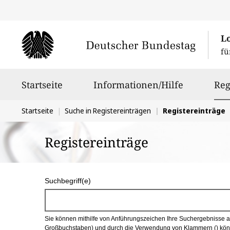
L
fü
Hauptnavigation
Startseite
Informationen/Hilfe
Reg
Sie
Startseite
Suche in Registereinträgen
Registereinträge
befinden
Registereinträge
sich
hier:
S
Suchbegriff(e)
u
c
Sie können mithilfe von Anführungszeichen Ihre Suchergebnisse auf
h
Großbuchstaben) und durch die Verwendung von Klammern () könn