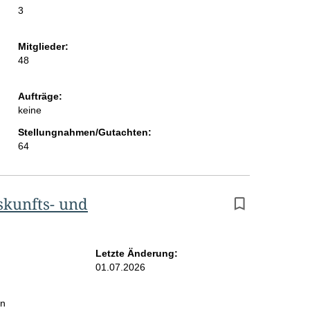
3
i
t
Mitglieder:
e
48
Aufträge:
keine
Stellungnahmen/Gutachten:
64
kunfts- und
Letzte Änderung:
01.07.2026
in