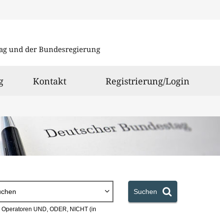
Direkt
Direkt
zu
zum
ag und der Bundesregierung
den
Inhalt
Suchergeb
g
Kontakt
Registrierung/Login
uchen
Suchen
en Operatoren UND, ODER, NICHT (in