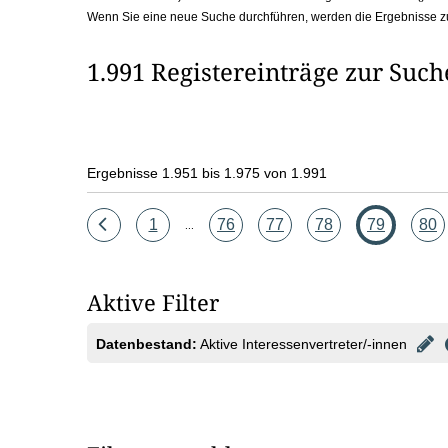
Wenn Sie eine neue Suche durchführen, werden die Ergebnisse z
b
o
1.991 Registereinträge zur Suc
x
Ergebnisse 1.951 bis 1.975 von 1.991
Eine
Seite
Seite
Seite
Seite
Seite
Seit
1
76
77
78
79
80
...
Seite
zurück
Aktive Filter
Datenbestand:
Aktive Interessenvertreter/-innen