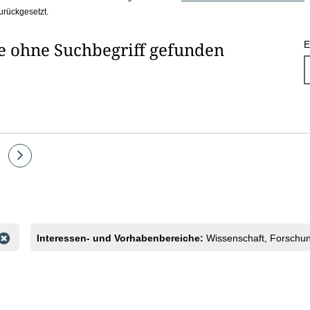
urückgesetzt.
he ohne Suchbegriff gefunden
E
e
Eine
Seite
vor
Interessen- und Vorhabenbereiche:
Wissenschaft, Forschu