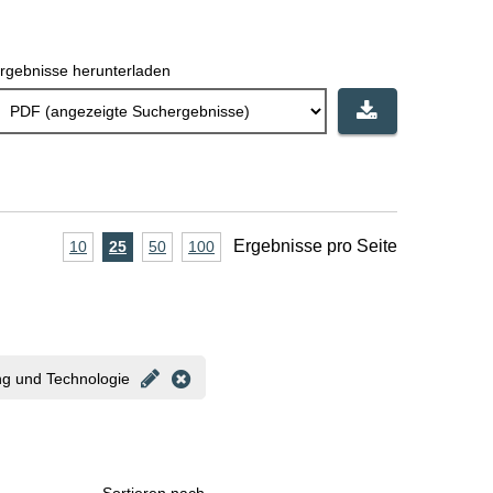
rgebnisse herunterladen
A
Ergebnisse pro Seite
10
Ergebnisse
25
Ergebnisse
50
Ergebnisse
100
Ergebnisse
pro
pro
pro
pro
n
Seite
Seite
Seite
Seite
z
a
ng und Technologie
h
l
E