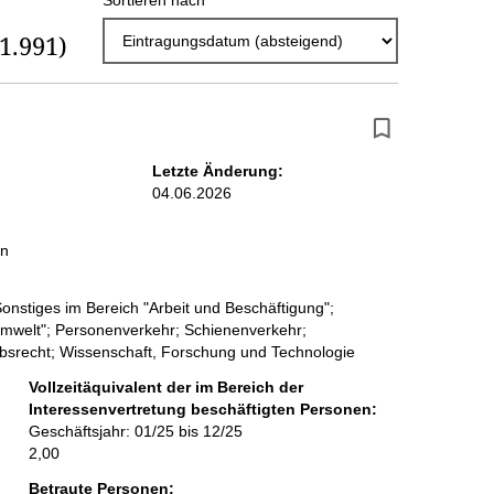
Sortieren nach
r
(1.991)
g
e
b
n
Letzte Änderung:
i
04.06.2026
s
in
s
e
Sonstiges im Bereich "Arbeit und Beschäftigung";
p
Umwelt"; Personenverkehr; Schienenverkehr;
erbsrecht; Wissenschaft, Forschung und Technologie
r
Vollzeitäquivalent der im Bereich der
o
Interessenvertretung beschäftigten Personen:
Geschäftsjahr: 01/25 bis 12/25
S
2,00
e
Betraute Personen: