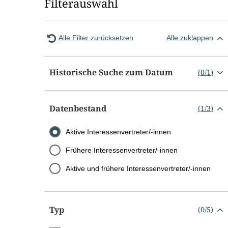
Filterauswahl
Alle Filter zurücksetzen
Alle zuklappen
Historische Suche zum Datum
(
0
/
1
)
Datenbestand
(
1
/
3
)
Aktive Interessenvertreter/-innen
Frühere Interessenvertreter/-innen
Aktive und frühere Interessenvertreter/-innen
Typ
(
0
/
5
)