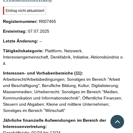
W
Eintrag nicht aktualisiert
i
Registernummer:
c
R007465
h
Ersteintrag:
07.07.2025
t
i
l
Letzte Änderung:
–
g
e
e
Tätigkeitskategorie:
Plattform, Netzwerk,
e
r
Interessengemeinschaft, Denkfabrik, Initiative, Aktionsbündnis o.
H
r
ä.
i
n
Interessen- und Vorhabenbereiche (11):
w
Arbeitsrecht/Arbeitsbedingungen; Sonstiges im Bereich "Arbeit
e
und Beschäftigung"; Berufliche Bildung; Kultur; Digitalisierung;
i
s
Massenmedien; Urheberrecht; Sonstiges im Bereich "Medien,
:
Kommunikation und Informationstechnik"; Öffentliche Finanzen,
Steuern und Abgaben; Kleine und mittlere Unternehmen;
Sonstiges im Bereich "Wirtschaft"
Nach 
Jährliche finanzielle Aufwendungen im Bereich der
Interessenvertretung:
Geschäftsjahr: 01/24 bis 12/24