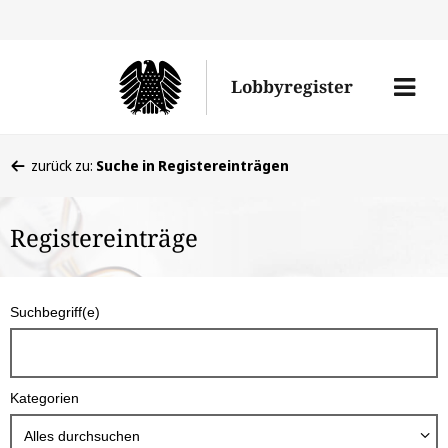
Direkt
Direk
zu
zum
Men
Lobbyregister
den
Inhal
öffne
Sucherge
Sie
zurück zu:
Suche in Registereinträgen
befinden
sich
Registereinträge
hier:
S
Suchbegriff(e)
u
c
h
Kategorien
b
o
Alles durchsuchen