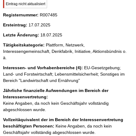
W
Eintrag nicht aktualisiert
i
Registernummer:
c
R007485
h
Ersteintrag:
17.07.2025
t
i
Letzte Änderung:
18.07.2025
g
e
Tätigkeitskategorie:
Plattform, Netzwerk,
r
Interessengemeinschaft, Denkfabrik, Initiative, Aktionsbündnis o.
H
ä.
i
n
Interessen- und Vorhabenbereiche (4):
EU-Gesetzgebung;
w
Land- und Forstwirtschaft; Lebensmittelsicherheit; Sonstiges im
e
Bereich "Landwirtschaft und Ernährung"
i
s
Jährliche finanzielle Aufwendungen im Bereich der
:
Interessenvertretung:
Keine Angaben, da noch kein Geschäftsjahr vollständig
abgeschlossen wurde.
Vollzeitäquivalent der im Bereich der Interessenvertretung
beschäftigten Personen:
Keine Angaben, da noch kein
Geschäftsjahr vollständig abgeschlossen wurde.