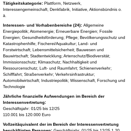
Tätigkeitskategorie:
Plattform, Netzwerk,
Interessengemeinschaft, Denkfabrik, Initiative, Aktionsbündnis o.
ä.
Interessen- und Vorhabenbereiche (24):
Allgemeine
Energiepolitik; Atomenergie; Erneuerbare Energien; Fossile
Energien; Gesundheitsförderung; Pflege; Bevölkerungsschutz und
Katastrophenhilfe; Fischerei/Aquakultur; Land- und
Forstwirtschaft; Lebensmittelsicherheit; Bauwesen und
Bauwirtschaft; Stadtentwicklung; Artenschutz/Biodiversität;
Immissionsschutz; Klimaschutz; Nachhaltigkeit und
Ressourcenschutz; Luft- und Raumfahrt; Schienenverkehr;
Schifffahrt; Straßenverkehr; Verkehrsinfrastruktur;
Automobilwirtschaft; Industriepolitik; Wissenschaft, Forschung und
Technologie
Jährliche finanzielle Aufwendungen im Bereich der
Interessenvertretung:
Geschäftsjahr: 01/25 bis 12/25
110.001 bis 120.000 Euro
Vollzeitäquivalent der im Bereich der Interessenvertretung
beschäftigten Personen:
Geschäftsjahr: 01/25 bis 12/25
1,20