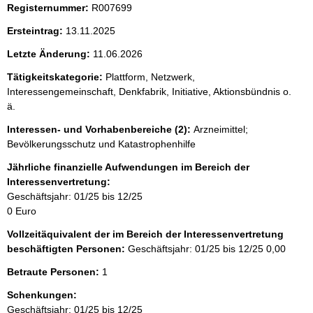
i
Registernummer:
R007699
s
Ersteintrag:
13.11.2025
s
Letzte Änderung:
11.06.2026
e
p
Tätigkeitskategorie:
Plattform, Netzwerk,
Interessengemeinschaft, Denkfabrik, Initiative, Aktionsbündnis o.
r
ä.
o
Interessen- und Vorhabenbereiche (2):
Arzneimittel;
S
Bevölkerungsschutz und Katastrophenhilfe
e
Jährliche finanzielle Aufwendungen im Bereich der
i
Interessenvertretung:
t
Geschäftsjahr: 01/25 bis 12/25
0 Euro
e
Vollzeitäquivalent der im Bereich der Interessenvertretung
beschäftigten Personen:
Geschäftsjahr: 01/25 bis 12/25
0,00
Betraute Personen:
1
Schenkungen:
Geschäftsjahr: 01/25 bis 12/25