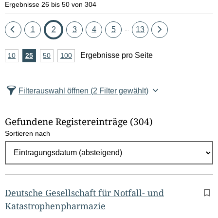
Ergebnisse 26 bis 50 von 304
Eine
Seite
Seite
Seite
Seite
Seite
Seite
Eine
1
2
3
4
5
13
...
Seite
Seite
A
Ergebnisse pro Seite
10
Ergebnisse
25
Ergebnisse
50
Ergebnisse
100
Ergebnisse
zurück
vor
n
pro
pro
pro
pro
Seite
Seite
Seite
Seite
z
Filterauswahl öffnen
(2 Filter gewählt)
a
h
Gefundene Registereinträge
(304)
l
Sortieren nach
E
r
g
e
b
Deutsche Gesellschaft für Notfall- und
n
Katastrophenpharmazie