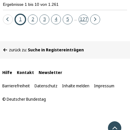
Ergebnisse 1 bis 10 von 1.261
Eine
Seite
Seite
Seite
Seite
Seite
Seite
Eine
1
2
3
4
5
127
...
Seite
Seite
zurück
vor
Sie
zurück zu:
Suche in Registereinträgen
befinden
sich
hier:
Interne
Hilfe
Kontakt
Newsletter
Links
Barrierefreiheit
Datenschutz
Inhalte melden
Impressum
© Deutscher Bundestag
Nach 