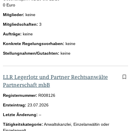
0 Euro
Mitglieder:
keine
Mitgliedschaften:
3
Aufträge:
keine
Konkrete Regelungsvorhaben:
keine
Stellungnahmen/Gutachten:
keine
LLR Legerlotz und Partner Rechtsanwälte
Partnerschaft mbB
Registernummer:
R008126
Ersteintrag:
23.07.2026
l
Letzte Änderung:
–
e
Tätigkeitskategorie:
Anwaltskanzlei, Einzelanwältin oder
e
Einzelanwalt