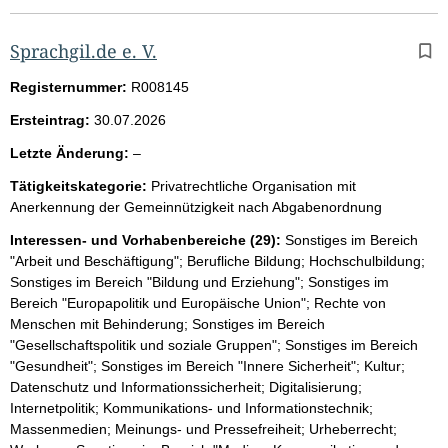
Sprachgil.de e. V.
Registernummer:
R008145
Ersteintrag:
30.07.2026
l
Letzte Änderung:
–
e
Tätigkeitskategorie:
Privatrechtliche Organisation mit
e
Anerkennung der Gemeinnützigkeit nach Abgabenordnung
r
Interessen- und Vorhabenbereiche (29):
Sonstiges im Bereich
"Arbeit und Beschäftigung"; Berufliche Bildung; Hochschulbildung;
Sonstiges im Bereich "Bildung und Erziehung"; Sonstiges im
Bereich "Europapolitik und Europäische Union"; Rechte von
Menschen mit Behinderung; Sonstiges im Bereich
"Gesellschaftspolitik und soziale Gruppen"; Sonstiges im Bereich
"Gesundheit"; Sonstiges im Bereich "Innere Sicherheit"; Kultur;
Datenschutz und Informationssicherheit; Digitalisierung;
Internetpolitik; Kommunikations- und Informationstechnik;
Massenmedien; Meinungs- und Pressefreiheit; Urheberrecht;