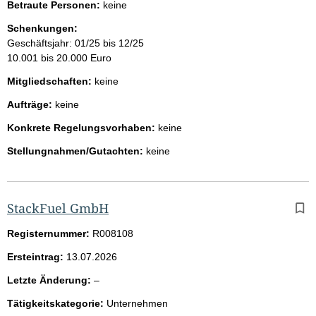
Betraute Personen:
keine
Schenkungen:
Geschäftsjahr: 01/25 bis 12/25
10.001 bis 20.000 Euro
Mitgliedschaften:
keine
Aufträge:
keine
Konkrete Regelungsvorhaben:
keine
Stellungnahmen/Gutachten:
keine
StackFuel GmbH
Registernummer:
R008108
Ersteintrag:
13.07.2026
l
Letzte Änderung:
–
e
Tätigkeitskategorie:
Unternehmen
e