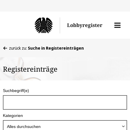
Direkt
Direk
zu
zum
Men
Lobbyregister
den
Inhal
öffne
Sucherge
Sie
zurück zu:
Suche in Registereinträgen
befinden
sich
Registereinträge
hier:
S
Suchbegriff(e)
u
c
h
Kategorien
b
o
Alles durchsuchen