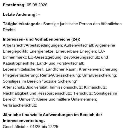
i
Ersteintrag:
05.08.2026
s
l
Letzte Änderung:
–
s
e
e
Tätigkeitskategorie:
Sonstige juristische Person des öffentlichen
e
Rechts
p
r
r
Interessen- und Vorhabenbereiche (24):
Arbeitsrecht/Arbeitsbedingungen; Außenwirtschaft; Allgemeine
o
Energiepolitik; Energienetze; Erneuerbare Energien; EU-
S
Binnenmarkt; EU-Gesetzgebung; Bevölkerungsschutz und
e
Katastrophenhilfe; Land- und Forstwirtschaft;
Lebensmittelsicherheit; Ländlicher Raum; Krankenversicherung;
i
Pflegeversicherung; Rente/Alterssicherung; Unfallversicherung;
t
Sonstiges im Bereich "Soziale Sicherung";
e
Artenschutz/Biodiversität; Immissionsschutz; Klimaschutz;
Nachhaltigkeit und Ressourcenschutz; Tierschutz; Sonstiges im
Bereich "Umwelt"; Kleine und mittlere Unternehmen;
Verbraucherschutz
Jährliche finanzielle Aufwendungen im Bereich der
Interessenvertretung:
Geschäftsjahr: 01/25 bis 12/25