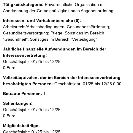
e
Tätigkeitskategorie:
Privatrechtliche Organisation mit
e
Anerkennung der Gemeinnützigkeit nach Abgabenordnung
r
Interessen- und Vorhabenbereiche (6):
Arbeitsrecht/Arbeitsbedingungen; Gesundheitsförderung;
Gesundheitsversorgung; Pflege; Sonstiges im Bereich
"Gesundheit"; Sonstiges im Bereich "Verteidigung"
Jährliche finanzielle Aufwendungen im Bereich der
Interessenvertretung:
Geschäftsjahr: 01/25 bis 12/25
0 Euro
Vollzeitäquivalent der im Bereich der Interessenvertretung
beschäftigten Personen:
Geschäftsjahr: 01/25 bis 12/25
0,00
Betraute Personen:
1
Schenkungen:
Geschäftsjahr: 01/25 bis 12/25
0 Euro
Mitgliedsbeiträge:
Geschäftsjahr: 01/25 bis 12/25