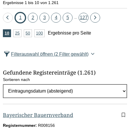
Ergebnisse 1 bis 10 von 1.261
Eine
Seite
Seite
Seite
Seite
Seite
Seite
Eine
1
2
3
4
5
127
...
Seite
Seite
A
Ergebnisse pro Seite
10
Ergebnisse
25
Ergebnisse
50
Ergebnisse
100
Ergebnisse
zurück
vor
n
pro
pro
pro
pro
Seite
Seite
Seite
Seite
z
Filterauswahl öffnen
(2 Filter gewählt)
a
h
Gefundene Registereinträge
(1.261)
l
Sortieren nach
E
r
g
e
b
Bayerischer Bauernverband
n
Registernummer:
R008156