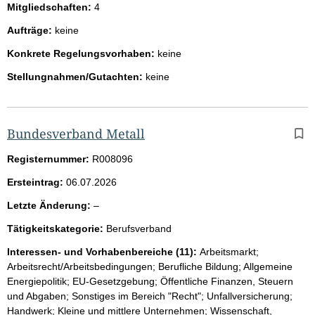
Mitgliedschaften:
4
Aufträge:
keine
Konkrete Regelungsvorhaben:
keine
Stellungnahmen/Gutachten:
keine
Bundesverband Metall
Registernummer:
R008096
Ersteintrag:
06.07.2026
l
Letzte Änderung:
–
e
Tätigkeitskategorie:
Berufsverband
e
r
Interessen- und Vorhabenbereiche (11):
Arbeitsmarkt;
Arbeitsrecht/Arbeitsbedingungen; Berufliche Bildung; Allgemeine
Energiepolitik; EU-Gesetzgebung; Öffentliche Finanzen, Steuern
und Abgaben; Sonstiges im Bereich "Recht"; Unfallversicherung;
Handwerk; Kleine und mittlere Unternehmen; Wissenschaft,