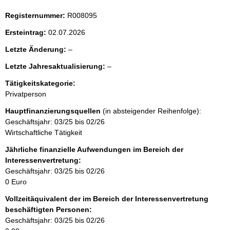
i
Registernummer:
R008095
t
Ersteintrag:
02.07.2026
e
l
Letzte Änderung:
–
e
n
l
Letzte Jahresaktualisierung:
–
e
e
r
i
Tätigkeitskategorie:
e
Privatperson
r
n
Hauptfinanzierungsquellen
(in absteigender Reihenfolge):
Geschäftsjahr: 03/25 bis 02/26
h
Wirtschaftliche Tätigkeit
a
Jährliche finanzielle Aufwendungen im Bereich der
Interessenvertretung:
l
Geschäftsjahr: 03/25 bis 02/26
0 Euro
t
Vollzeitäquivalent der im Bereich der Interessenvertretung
beschäftigten Personen:
Geschäftsjahr: 03/25 bis 02/26