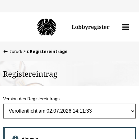
Direk
zum
Men
Lobbyregister
Inhal
öffne
Sie
zurück zu:
Registereinträge
befinden
sich
Registereintrag
hier:
Version des Registereintrags
Hinweis