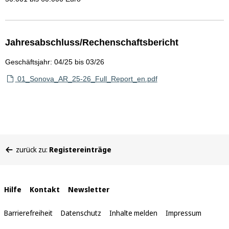
Jahresabschluss/Rechenschaftsbericht
Geschäftsjahr: 04/25 bis 03/26
01_Sonova_AR_25-26_Full_Report_en.pdf
Sie
zurück zu:
Registereinträge
befinden
sich
hier:
Interne
Hilfe
Kontakt
Newsletter
Links
Barrierefreiheit
Datenschutz
Inhalte melden
Impressum