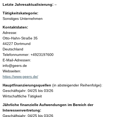
e
e
l
Letzte Jahresaktualisierung:
–
e
e
n
r
Tätigkeitskategorie:
e
Sonstiges Unternehmen
r
i
Kontaktdaten:
Adresse:
n
Otto-Hahn-Straße
35
44227
Dortmund
h
Deutschland
K
Telefonnummer: +4923197600
a
o
E-Mail-Adressen:
n
info@geers.de
l
t
Webseiten:
a
https://www.geers.de/
t
k
Hauptfinanzierungsquellen
(in absteigender Reihenfolge):
t
Geschäftsjahr: 04/25 bis 03/26
i
Wirtschaftliche Tätigkeit
n
f
Jährliche finanzielle Aufwendungen im Bereich der
o
Interessenvertretung:
r
Geschäftsjahr: 04/25 bis 03/26