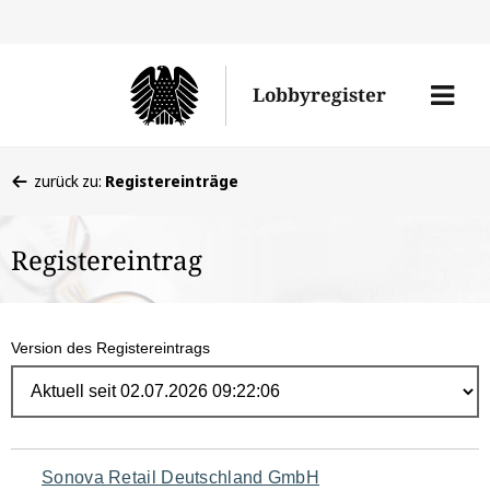
Direk
zum
Men
Lobbyregister
Inhal
öffne
Sie
zurück zu:
Registereinträge
befinden
sich
Registereintrag
hier:
Version des Registereintrags
Navigation
Sonova Retail Deutschland GmbH