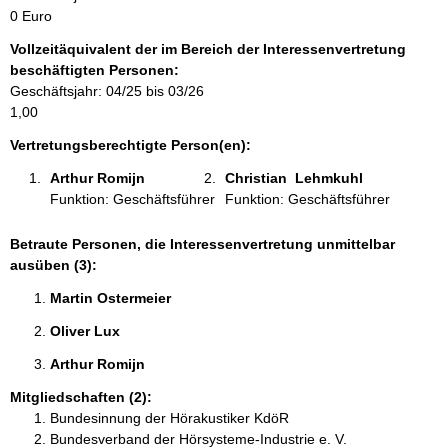
m
0 Euro
a
Vollzeitäquivalent der im Bereich der Interessenvertretung
t
beschäftigten Personen:
i
Geschäftsjahr: 04/25 bis 03/26
o
1,00
n
e
Vertretungsberechtigte Person(en):
n
Arthur Romijn 
Christian  Lehmkuhl 
:
Funktion: Geschäftsführer
Funktion: Geschäftsführer
Betraute Personen, die Interessenvertretung unmittelbar
ausüben (3):
Martin Ostermeier 
Oliver Lux 
Arthur Romijn 
Mitgliedschaften (2):
Bundesinnung der Hörakustiker KdöR
Bundesverband der Hörsysteme-Industrie e. V.