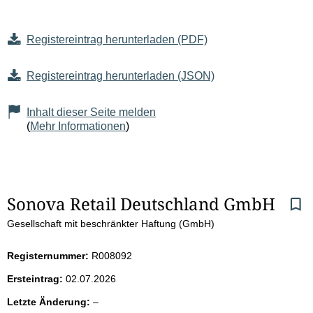
Registereintrag herunterladen (PDF)
Registereintrag herunterladen (JSON)
Inhalt dieser Seite melden
(
Mehr Informationen
)
S
Sonova Retail Deutschland GmbH
Gesellschaft mit beschränkter Haftung (GmbH)
e
i
Registernummer:
R008092
Ersteintrag:
02.07.2026
t
l
Letzte Änderung:
–