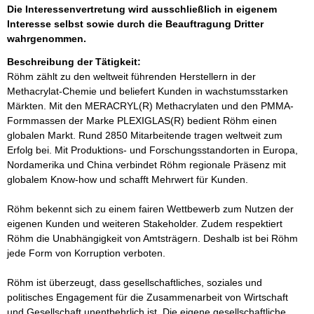
Die Interessenvertretung wird ausschließlich in eigenem
Interesse selbst sowie durch die Beauftragung Dritter
wahrgenommen.
Beschreibung der Tätigkeit:
Röhm zählt zu den weltweit führenden Herstellern in der 
Methacrylat-Chemie und beliefert Kunden in wachstumsstarken 
Märkten. Mit den MERACRYL(R) Methacrylaten und den PMMA-
Formmassen der Marke PLEXIGLAS(R) bedient Röhm einen 
globalen Markt. Rund 2850 Mitarbeitende tragen weltweit zum 
Erfolg bei. Mit Produktions- und Forschungsstandorten in Europa, 
Nordamerika und China verbindet Röhm regionale Präsenz mit 
globalem Know-how und schafft Mehrwert für Kunden. 

Röhm bekennt sich zu einem fairen Wettbewerb zum Nutzen der 
eigenen Kunden und weiteren Stakeholder. Zudem respektiert 
Röhm die Unabhängigkeit von Amtsträgern. Deshalb ist bei Röhm 
jede Form von Korruption verboten.

Röhm ist überzeugt, dass gesellschaftliches, soziales und 
politisches Engagement für die Zusammenarbeit von Wirtschaft 
und Gesellschaft unentbehrlich ist. Die eigene gesellschaftliche 