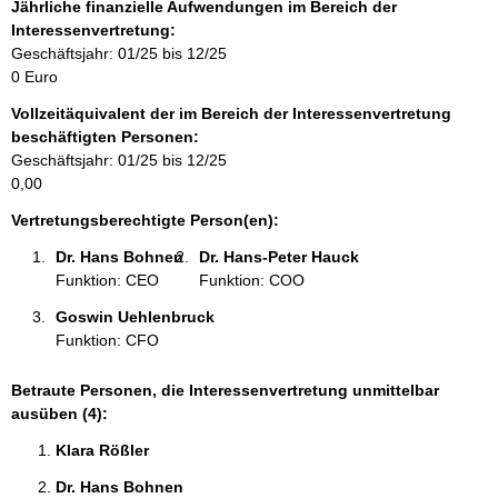
f
Jährliche finanzielle Aufwendungen im Bereich der
o
Interessenvertretung:
r
Geschäftsjahr: 01/25 bis 12/25
m
0 Euro
a
Vollzeitäquivalent der im Bereich der Interessenvertretung
t
beschäftigten Personen:
i
Geschäftsjahr: 01/25 bis 12/25
o
0,00
n
e
Vertretungsberechtigte Person(en):
n
Dr. Hans Bohnen 
Dr. Hans-Peter Hauck 
:
Funktion: CEO
Funktion: COO
Goswin Uehlenbruck 
Funktion: CFO
Betraute Personen, die Interessenvertretung unmittelbar
ausüben (4):
Klara Rößler 
Dr. Hans Bohnen 