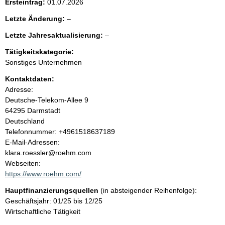
Ersteintrag:
01.07.2026
t
l
Letzte Änderung:
–
e
e
l
Letzte Jahresaktualisierung:
–
e
e
n
r
Tätigkeitskategorie:
e
Sonstiges Unternehmen
r
i
Kontaktdaten:
Adresse:
n
Deutsche-Telekom-Allee
9
64295
Darmstadt
h
Deutschland
K
Telefonnummer: +4961518637189
a
o
E-Mail-Adressen:
n
klara.roessler@roehm.com
l
t
Webseiten:
a
https://www.roehm.com/
t
k
Hauptfinanzierungsquellen
(in absteigender Reihenfolge):
t
Geschäftsjahr: 01/25 bis 12/25
i
Wirtschaftliche Tätigkeit
n