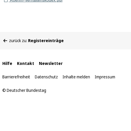
Roehm-Verhaltenskodex.pdf
Sie
zurück zu:
Registereinträge
befinden
sich
hier:
Interne
Hilfe
Kontakt
Newsletter
Links
Barrierefreiheit
Datenschutz
Inhalte melden
Impressum
© Deutscher Bundestag