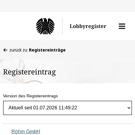
Direk
zum
Men
Lobbyregister
Inhal
öffne
Sie
zurück zu:
Registereinträge
befinden
sich
Registereintrag
hier:
Version des Registereintrags
Navigation
Röhm GmbH