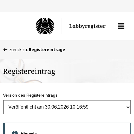
Direk
zum
Men
Lobbyregister
Inhal
öffne
Sie
zurück zu:
Registereinträge
befinden
sich
Registereintrag
hier:
Version des Registereintrags
Hinweis