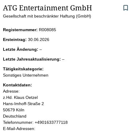
S
ATG Entertainment GmbH
Gesellschaft mit beschränkter Haftung (GmbH)
e
i
Registernummer:
R008085
Ersteintrag:
30.06.2026
t
l
Letzte Änderung:
–
e
e
l
Letzte Jahresaktualisierung:
–
e
e
n
r
Tätigkeitskategorie:
e
Sonstiges Unternehmen
r
i
Kontaktdaten:
Adresse:
n
z.Hd. Klaus Oetzel
Hans-Imhoff-Straße
2
h
50679
Köln
Deutschland
a
K
Telefonnummer: +4901633777118
o
E-Mail-Adressen:
l