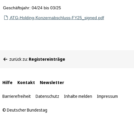
Geschäftsjahr: 04/24 bis 03/25
ATG-Holding-Konzernabschluss-FY25_signed.pdf
Sie
zurück zu:
Registereinträge
befinden
sich
hier:
Interne
Hilfe
Kontakt
Newsletter
Links
Barrierefreiheit
Datenschutz
Inhalte melden
Impressum
© Deutscher Bundestag