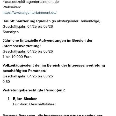
n
klaus.oetzel@atgentertainment.de
t
Webseiten:
t
a
https://www.atgentertainment.de/
k
Hauptfinanzierungsquellen
(in absteigender Reihenfolge):
t
Geschäftsjahr: 04/25 bis 03/26
i
Sonstiges
n
f
Jährliche finanzielle Aufwendungen im Bereich der
o
Interessenvertretung:
r
Geschäftsjahr: 04/25 bis 03/26
m
1 bis 10.000 Euro
a
Vollzeitäquivalent der im Bereich der Interessenvertretung
t
beschäftigten Personen:
i
Geschäftsjahr: 04/25 bis 03/26
o
0,50
n
e
Vertretungsberechtigte Person(en):
n
Björn Siecken 
:
Funktion: Geschäftsführer
Betraute Personen, die Interessenvertretung unmittelbar