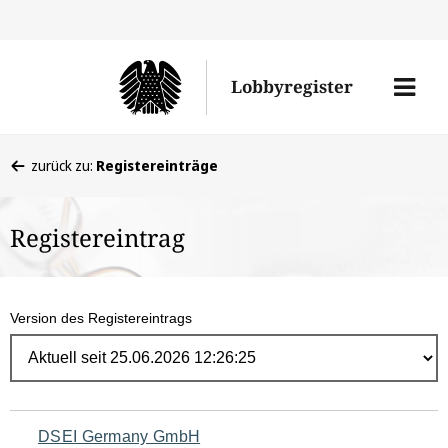
Direk
zum
Men
Lobbyregister
Inhal
öffne
Sie
zurück zu:
Registereinträge
befinden
sich
Registereintrag
hier:
Version des Registereintrags
Navigation
DSEI Germany GmbH