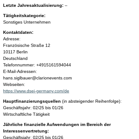
e
e
l
Letzte Jahresaktualisierung:
–
e
e
n
r
Tätigkeitskategorie:
e
Sonstiges Unternehmen
r
i
Kontaktdaten:
Adresse:
n
Französische Straße
12
10117
Berlin
h
Deutschland
K
Telefonnummer: +4915161594044
a
o
E-Mail-Adressen:
n
hans.siglbauer@clarionevents.com
l
t
Webseiten:
a
https://www.dsei-germany.com/de
t
k
Hauptfinanzierungsquellen
(in absteigender Reihenfolge):
t
Geschäftsjahr: 02/25 bis 01/26
i
Wirtschaftliche Tätigkeit
n
f
Jährliche finanzielle Aufwendungen im Bereich der
o
Interessenvertretung:
r
Geschäftsjahr: 02/25 bis 01/26