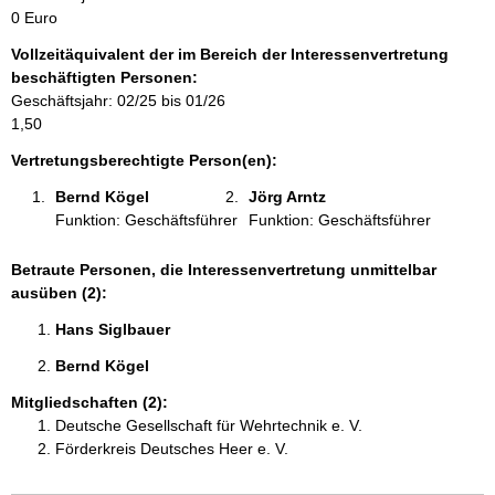
m
0 Euro
a
Vollzeitäquivalent der im Bereich der Interessenvertretung
t
beschäftigten Personen:
i
Geschäftsjahr: 02/25 bis 01/26
o
1,50
n
e
Vertretungsberechtigte Person(en):
n
Bernd Kögel 
Jörg Arntz 
:
Funktion: Geschäftsführer
Funktion: Geschäftsführer
Betraute Personen, die Interessenvertretung unmittelbar
ausüben (2):
Hans Siglbauer 
Bernd Kögel 
Mitgliedschaften (2):
Deutsche Gesellschaft für Wehrtechnik e. V.
Förderkreis Deutsches Heer e. V.