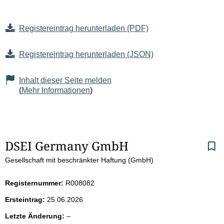
Registereintrag herunterladen (PDF)
Registereintrag herunterladen (JSON)
Inhalt dieser Seite melden
(
Mehr Informationen
)
S
DSEI Germany GmbH
Gesellschaft mit beschränkter Haftung (GmbH)
e
i
Registernummer:
R008082
Ersteintrag:
25.06.2026
t
l
Letzte Änderung:
–