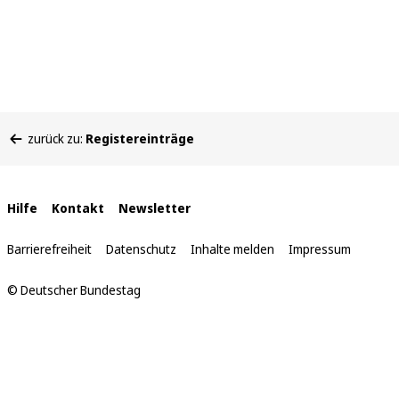
Sie
zurück zu:
Registereinträge
befinden
sich
hier:
Interne
Hilfe
Kontakt
Newsletter
Links
Barrierefreiheit
Datenschutz
Inhalte melden
Impressum
© Deutscher Bundestag