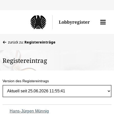
Direk
zum
Men
Lobbyregister
Inhal
öffne
Sie
zurück zu:
Registereinträge
befinden
sich
Registereintrag
hier:
Version des Registereintrags
Navigation
Hans-Jürgen Münnig