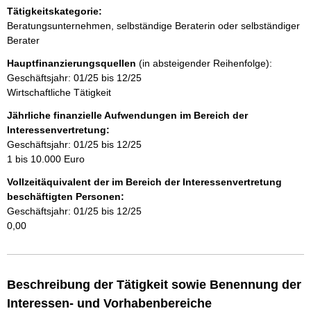
e
r
Tätigkeitskategorie:
n
e
Beratungsunternehmen, selbständige Beraterin oder selbständiger
r
Berater
h
Hauptfinanzierungsquellen
(in absteigender Reihenfolge):
a
Geschäftsjahr: 01/25 bis 12/25
Wirtschaftliche Tätigkeit
l
Jährliche finanzielle Aufwendungen im Bereich der
Interessenvertretung:
t
Geschäftsjahr: 01/25 bis 12/25
1 bis 10.000 Euro
Vollzeitäquivalent der im Bereich der Interessenvertretung
beschäftigten Personen:
Geschäftsjahr: 01/25 bis 12/25
0,00
Beschreibung der Tätigkeit sowie Benennung der
Interessen- und Vorhabenbereiche