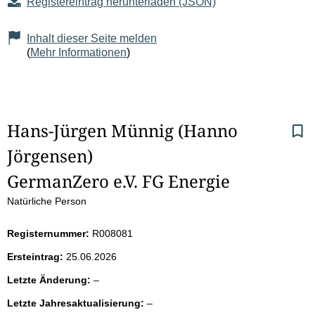
Registereintrag herunterladen (JSON)
Inhalt dieser Seite melden
(
Mehr Informationen
)
S
Hans-Jürgen Münnig
(Hanno 
Jörgensen)
e
GermanZero e.V. FG Energie
i
Natürliche Person
t
Registernummer:
R008081
e
Ersteintrag:
25.06.2026
n
l
Letzte Änderung:
–
e
i
l
Letzte Jahresaktualisierung:
–
e