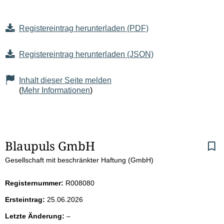
Registereintrag herunterladen (PDF)
Registereintrag herunterladen (JSON)
Inhalt dieser Seite melden
(
Mehr Informationen
)
S
Blaupuls GmbH
Gesellschaft mit beschränkter Haftung (GmbH)
e
i
Registernummer:
R008080
Ersteintrag:
25.06.2026
t
l
Letzte Änderung:
–