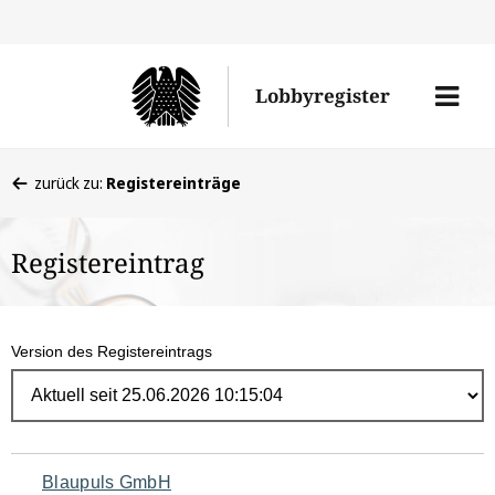
Direk
zum
Men
Lobbyregister
Inhal
öffne
Sie
zurück zu:
Registereinträge
befinden
sich
Registereintrag
hier:
Version des Registereintrags
Navigation
Blaupuls GmbH