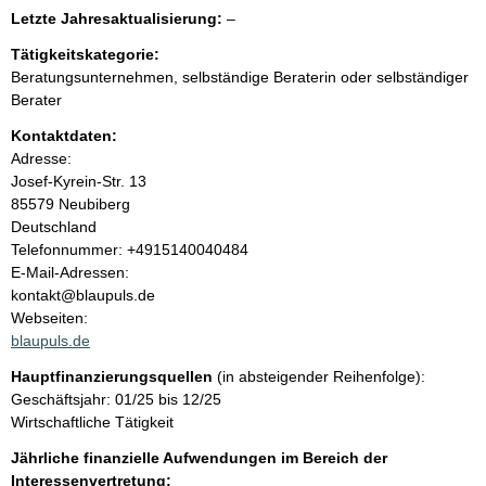
e
e
l
Letzte Jahresaktualisierung:
–
e
e
n
r
Tätigkeitskategorie:
e
Beratungsunternehmen, selbständige Beraterin oder selbständiger
r
i
Berater
Kontaktdaten:
n
Adresse:
Josef-Kyrein-Str.
13
h
85579
Neubiberg
Deutschland
a
K
Telefonnummer: +4915140040484
o
E-Mail-Adressen:
l
n
kontakt@blaupuls.de
t
Webseiten:
t
a
blaupuls.de
k
Hauptfinanzierungsquellen
(in absteigender Reihenfolge):
t
Geschäftsjahr: 01/25 bis 12/25
i
Wirtschaftliche Tätigkeit
n
f
Jährliche finanzielle Aufwendungen im Bereich der
o
Interessenvertretung: