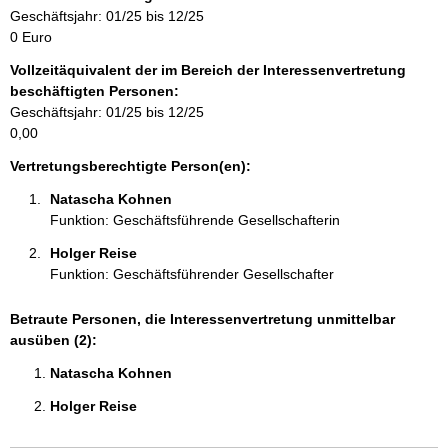
r
Geschäftsjahr: 01/25 bis 12/25
m
0 Euro
a
Vollzeitäquivalent der im Bereich der Interessenvertretung
t
beschäftigten Personen:
i
Geschäftsjahr: 01/25 bis 12/25
o
0,00
n
e
Vertretungsberechtigte Person(en):
n
Natascha Kohnen 
:
Funktion: Geschäftsführende Gesellschafterin
Holger Reise 
Funktion: Geschäftsführender Gesellschafter
Betraute Personen, die Interessenvertretung unmittelbar
ausüben (2):
Natascha Kohnen 
Holger Reise 