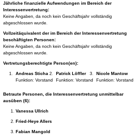
f
Jährliche finanzielle Aufwendungen im Bereich der
o
Interessenvertretung:
r
Keine Angaben, da noch kein Geschäftsjahr vollständig
m
abgeschlossen wurde.
a
Vollzeitäquivalent der im Bereich der Interessenvertretung
t
beschäftigten Personen:
i
Keine Angaben, da noch kein Geschäftsjahr vollständig
o
abgeschlossen wurde.
n
e
Vertretungsberechtigte Person(en):
n
Andreas Sticha 
Patrick Löffler 
Nicole Mantow 
:
Funktion: Vorstand
Funktion: Vorstand
Funktion: Vorstand
Betraute Personen, die Interessenvertretung unmittelbar
ausüben (6):
Vanessa Ullrich 
Fried-Heye Allers 
Fabian Mangold 