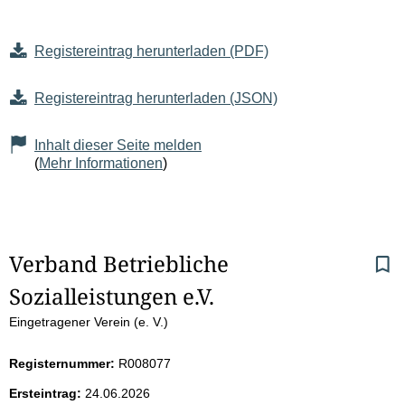
Registereintrag herunterladen (PDF)
Registereintrag herunterladen (JSON)
Inhalt dieser Seite melden
(
Mehr Informationen
)
S
Verband Betriebliche 
Sozialleistungen e.V.
e
Eingetragener Verein (e. V.)
i
Registernummer:
R008077
t
Ersteintrag:
24.06.2026