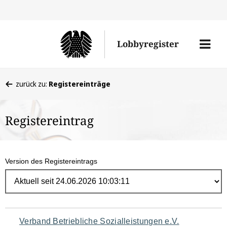
Direk
zum
Men
Lobbyregister
Inhal
öffne
Sie
zurück zu:
Registereinträge
befinden
sich
Registereintrag
hier:
Version des Registereintrags
Navigation
Verband Betriebliche Sozialleistungen e.V.