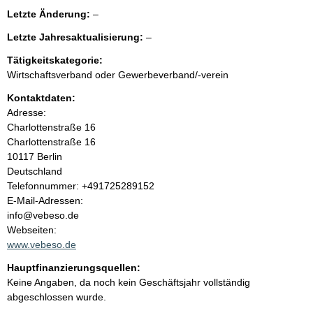
e
l
Letzte Änderung:
–
e
n
l
Letzte Jahresaktualisierung:
–
e
e
r
i
Tätigkeitskategorie:
e
Wirtschaftsverband oder Gewerbeverband/-verein
r
n
Kontaktdaten:
Adresse:
h
Charlottenstraße 16
Charlottenstraße
16
a
10117
Berlin
Deutschland
l
K
Telefonnummer: +491725289152
o
E-Mail-Adressen:
t
n
info@vebeso.de
t
Webseiten:
a
www.vebeso.de
k
Hauptfinanzierungsquellen:
t
Keine Angaben, da noch kein Geschäftsjahr vollständig
i
abgeschlossen wurde.
n