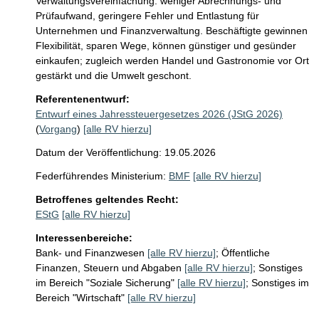
Verwaltungsvereinfachung: weniger Abrechnungs- und 
Prüfaufwand, geringere Fehler und Entlastung für 
Unternehmen und Finanzverwaltung. Beschäftigte gewinnen 
Flexibilität, sparen Wege, können günstiger und gesünder 
einkaufen; zugleich werden Handel und Gastronomie vor Ort 
gestärkt und die Umwelt geschont.
Referentenentwurf:
Entwurf eines Jahressteuergesetzes 2026 (JStG 2026)
(
Vorgang
)
[alle RV hierzu]
Datum der Veröffentlichung: 19.05.2026
Federführendes Ministerium:
BMF
[alle RV hierzu]
Betroffenes geltendes Recht:
EStG
[alle RV hierzu]
Interessenbereiche:
Bank- und Finanzwesen
[alle RV hierzu]
;
Öffentliche
Finanzen, Steuern und Abgaben
[alle RV hierzu]
;
Sonstiges
im Bereich "Soziale Sicherung"
[alle RV hierzu]
;
Sonstiges im
Bereich "Wirtschaft"
[alle RV hierzu]