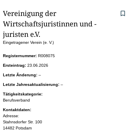
S
Vereinigung der 
Wirtschaftsjuristinnen und -
e
juristen e.V.
i
Eingetragener Verein (e. V.)
t
Registernummer:
R008075
e
Ersteintrag:
23.06.2026
n
l
Letzte Änderung:
–
e
i
l
Letzte Jahresaktualisierung:
–
e
e
r
Tätigkeitskategorie:
n
e
Berufsverband
r
h
Kontaktdaten:
Adresse:
a
Stahnsdorfer Str.
100
14482
Potsdam