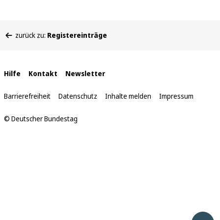
Sie
zurück zu:
Registereinträge
befinden
sich
hier:
Interne
Hilfe
Kontakt
Newsletter
Links
Barrierefreiheit
Datenschutz
Inhalte melden
Impressum
© Deutscher Bundestag