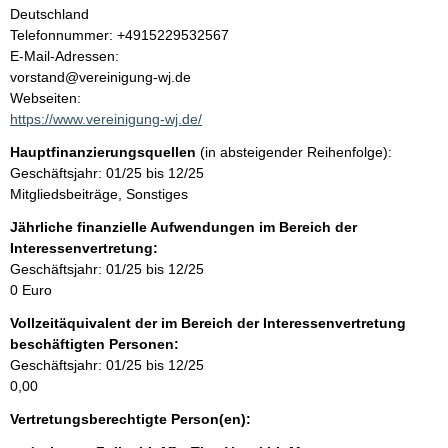
l
Deutschland
K
Telefonnummer: +4915229532567
t
o
E-Mail-Adressen:
n
vorstand@vereinigung-wj.de
t
Webseiten:
a
https://www.vereinigung-wj.de/
k
Hauptfinanzierungsquellen
(in absteigender Reihenfolge):
t
Geschäftsjahr: 01/25 bis 12/25
i
Mitgliedsbeiträge, Sonstiges
n
f
Jährliche finanzielle Aufwendungen im Bereich der
o
Interessenvertretung:
r
Geschäftsjahr: 01/25 bis 12/25
m
0 Euro
a
Vollzeitäquivalent der im Bereich der Interessenvertretung
t
beschäftigten Personen:
i
Geschäftsjahr: 01/25 bis 12/25
o
0,00
n
e
Vertretungsberechtigte Person(en):
n