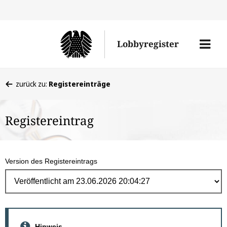
Direk
zum
Men
Lobbyregister
Inhal
öffne
Sie
zurück zu:
Registereinträge
befinden
sich
Registereintrag
hier:
Version des Registereintrags
Hinweis