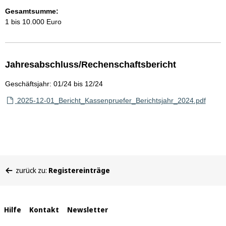
Gesamtsumme:
1 bis 10.000 Euro
Jahresabschluss/Rechenschaftsbericht
Geschäftsjahr: 01/24 bis 12/24
2025-12-01_Bericht_Kassenpruefer_Berichtsjahr_2024.pdf
Sie
zurück zu:
Registereinträge
befinden
sich
hier:
Interne
Hilfe
Kontakt
Newsletter