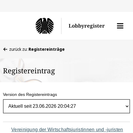
Direk
zum
Men
Lobbyregister
Inhal
öffne
Sie
zurück zu:
Registereinträge
befinden
sich
Registereintrag
hier:
Version des Registereintrags
Navigation
Vereinigung der Wirtschaftsjuristinnen und -juristen