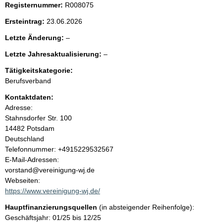
Registernummer:
R008075
e
Ersteintrag:
23.06.2026
n
l
Letzte Änderung:
–
e
i
l
Letzte Jahresaktualisierung:
–
e
e
r
Tätigkeitskategorie:
n
e
Berufsverband
r
h
Kontaktdaten:
Adresse:
a
Stahnsdorfer Str.
100
14482
Potsdam
l
Deutschland
K
Telefonnummer: +4915229532567
t
o
E-Mail-Adressen:
n
vorstand@vereinigung-wj.de
t
Webseiten:
a
https://www.vereinigung-wj.de/
k
Hauptfinanzierungsquellen
(in absteigender Reihenfolge):
t
Geschäftsjahr: 01/25 bis 12/25
i