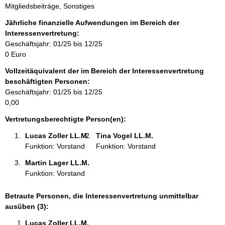
Mitgliedsbeiträge, Sonstiges
n
f
Jährliche finanzielle Aufwendungen im Bereich der
o
Interessenvertretung:
r
Geschäftsjahr: 01/25 bis 12/25
m
0 Euro
a
Vollzeitäquivalent der im Bereich der Interessenvertretung
t
beschäftigten Personen:
i
Geschäftsjahr: 01/25 bis 12/25
o
0,00
n
e
Vertretungsberechtigte Person(en):
n
Lucas Zoller LL.M. 
Tina Vogel LL.M. 
:
Funktion: Vorstand
Funktion: Vorstand
Martin Lager LL.M. 
Funktion: Vorstand
Betraute Personen, die Interessenvertretung unmittelbar
ausüben (3):
Lucas Zoller LL.M. 