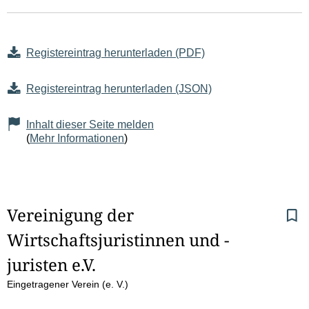
Registereintrag herunterladen (PDF)
Registereintrag herunterladen (JSON)
Inhalt dieser Seite melden
(
Mehr Informationen
)
S
Vereinigung der 
Wirtschaftsjuristinnen und -
e
juristen e.V.
i
Eingetragener Verein (e. V.)
t