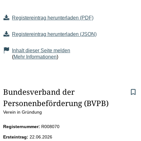
Registereintrag herunterladen (PDF)
Registereintrag herunterladen (JSON)
Inhalt dieser Seite melden
(
Mehr Informationen
)
S
Bundesverband der 
Personenbeförderung (BVPB)
e
Verein in Gründung
i
Registernummer:
R008070
t
Ersteintrag:
22.06.2026