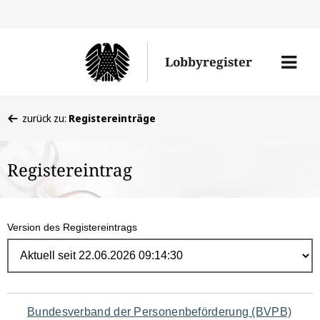
Direk
zum
Men
Lobbyregister
Inhal
öffne
Sie
zurück zu:
Registereinträge
befinden
sich
Registereintrag
hier:
Version des Registereintrags
Navigation
Bundesverband der Personenbeförderung (BVPB)