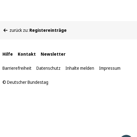
Sie
zurück zu:
Registereinträge
befinden
sich
hier:
Interne
Hilfe
Kontakt
Newsletter
Links
Barrierefreiheit
Datenschutz
Inhalte melden
Impressum
© Deutscher Bundestag