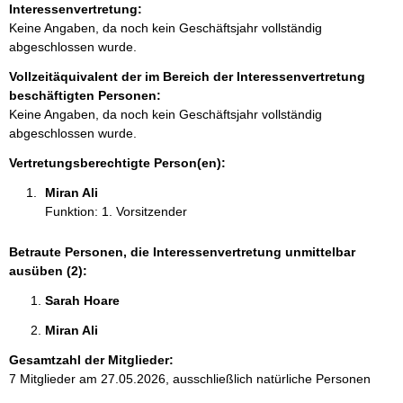
o
Interessenvertretung:
r
Keine Angaben, da noch kein Geschäftsjahr vollständig
m
abgeschlossen wurde.
a
Vollzeitäquivalent der im Bereich der Interessenvertretung
t
beschäftigten Personen:
i
Keine Angaben, da noch kein Geschäftsjahr vollständig
o
abgeschlossen wurde.
n
e
Vertretungsberechtigte Person(en):
n
Miran Ali 
:
Funktion: 1. Vorsitzender
Betraute Personen, die Interessenvertretung unmittelbar
ausüben (2):
Sarah Hoare 
Miran Ali 
Gesamtzahl der Mitglieder:
7 Mitglieder am 27.05.2026, ausschließlich natürliche Personen