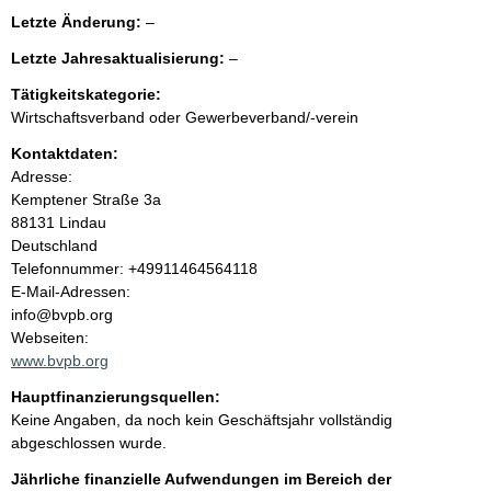
e
l
Letzte Änderung:
–
e
n
l
Letzte Jahresaktualisierung:
–
e
e
r
i
Tätigkeitskategorie:
e
Wirtschaftsverband oder Gewerbeverband/-verein
r
n
Kontaktdaten:
Adresse:
h
Kemptener Straße
3a
88131
Lindau
a
Deutschland
K
Telefonnummer: +49911464564118
l
o
E-Mail-Adressen:
n
info@bvpb.org
t
t
Webseiten:
a
www.bvpb.org
k
Hauptfinanzierungsquellen:
t
Keine Angaben, da noch kein Geschäftsjahr vollständig
i
abgeschlossen wurde.
n
f
Jährliche finanzielle Aufwendungen im Bereich der