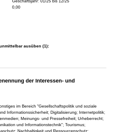
Geschäftsjahr: 01/25 bis 12/25
m
0,00
a
t
i
o
n
e
unmittelbar ausüben (1):
n
:
enennung der Interessen- und
nstiges im Bereich "Gesellschaftspolitik und soziale
 Informationssicherheit; Digitalisierung; Internetpolitik;
enmedien; Meinungs- und Pressefreiheit; Urheberrecht;
ikation und Informationstechnik"; Tourismus;
imaschutz; Nachhaltigkeit und Ressourcenschutz;