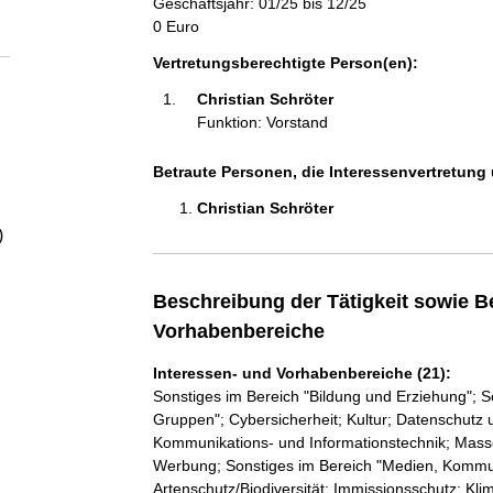
Geschäftsjahr: 01/25 bis 12/25
a
0 Euro
l
Vertretungsberechtigte Person(en):
Christian Schröter 
t
Funktion: Vorstand
Betraute Personen, die Interessenvertretung 
Christian Schröter 
)
Beschreibung der Tätigkeit sowie B
Vorhabenbereiche
Interessen- und Vorhabenbereiche (21):
Sonstiges im Bereich "Bildung und Erziehung"; So
Gruppen"; Cybersicherheit; Kultur; Datenschutz und
Kommunikations- und Informationstechnik; Mass
Werbung; Sonstiges im Bereich "Medien, Kommun
Artenschutz/Biodiversität; Immissionsschutz; Kl