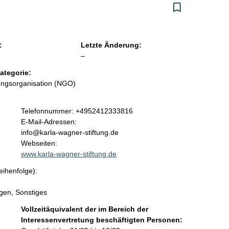
:
Letzte Änderung:
l
–
e
ategorie:
e
ungsorganisation (NGO)
r
K
Telefonnummer: +4952412333816
o
E-Mail-Adressen:
n
info@karla-wagner-stiftung.de
t
Webseiten:
a
www.karla-wagner-stiftung.de
k
eihenfolge):
t
i
gen, Sonstiges
n
f
Vollzeitäquivalent der im Bereich der
o
Interessenvertretung beschäftigten Personen:
r