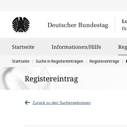
L
fü
Hauptnavigation
Startseite
Informationen/Hilfe
Reg
Sie
Startseite
Suche in Registereinträgen
Registereinträge
befinden
Registereintrag
sich
hier:
Zurück zu den Suchergebnissen