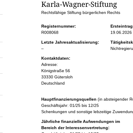
S
Karla-Wagner-Stiftung
Rechtsfähige Stiftung bürgerlichen Rechts
e
Registernummer:
Ersteintrag
i
R008068
19.06.2026
Letzte Jahresaktualisierung:
Tätigkeitsk
t
l
–
Nichtregier
e
Kontaktdaten:
e
e
Adresse:
r
Königstraße
56
n
33330
Gütersloh
Deutschland
i
Hauptfinanzierungsquellen
(in absteigender R
n
Geschäftsjahr: 01/25 bis 12/25
Schenkungen und sonstige lebzeitige Zuwendun
h
Jährliche finanzielle Aufwendungen im
Bereich der Interessenvertretung: