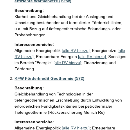
effiziente Wärmenetze (BEW)
Beschreibung:
Klarheit und Gleichbehandlung bei der Auslegung und 
Umsetzung bestehender und formulierter Förderrichtlinien, 
u.a. mit Bezug auf tiefengeothermische Erkundungs- oder 
Probebohrungen.
Interessenbereiche:
Allgemeine Energiepolitik
[alle RV hierzu]
;
Energienetze
[alle
RV hierzu]
;
Erneuerbare Energien
[alle RV hierzu]
;
Sonstiges
im Bereich "Energie"
[alle RV hierzu]
;
Finanzierung und
Förderung
KFW Förderkredit Geothermie (572)
Beschreibung:
Gleichbehandlung von Technologien in der 
tiefengeothermischen Erschließung durch Entwicklung von 
erforderlichen Fündigkeitskriterien bei petrothermaler 
Tiefengeothermie (Rückversicherung Munich Re)
Interessenbereiche:
Allgemeine Energiepolitik
[alle RV hierzu]
;
Erneuerbare