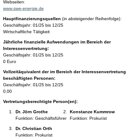
t
Webseiten:
a
www.swe-energie.de
t
k
Hauptfinanzierungsquellen
(in absteigender Reihenfolge):
t
Geschäftsjahr: 01/25 bis 12/25
i
Wirtschaftliche Tätigkeit
n
f
Jährliche finanzielle Aufwendungen im Bereich der
o
Interessenvertretung:
r
Geschäftsjahr: 01/25 bis 12/25
m
0 Euro
a
Vollzeitäquivalent der im Bereich der Interessenvertretung
t
beschäftigten Personen:
i
Geschäftsjahr: 01/25 bis 12/25
o
0,00
n
e
Vertretungsberechtigte Person(en):
n
Dr. Jörn Grothe 
Konstanze Kummrow 
:
Funktion: Geschäftsführer
Funktion: Prokurist
Dr. Christian Orth 
Funktion: Prokurist