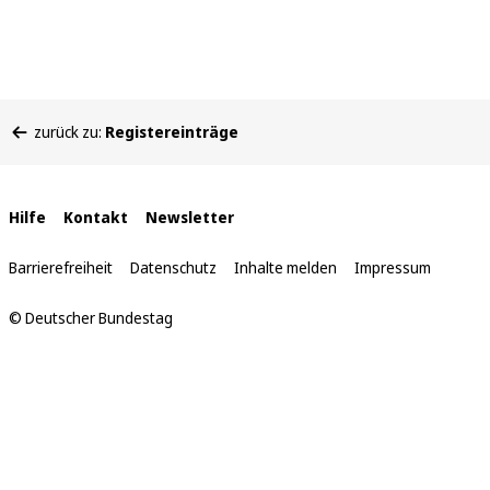
Sie
zurück zu:
Registereinträge
befinden
sich
hier:
Interne
Hilfe
Kontakt
Newsletter
Links
Barrierefreiheit
Datenschutz
Inhalte melden
Impressum
© Deutscher Bundestag