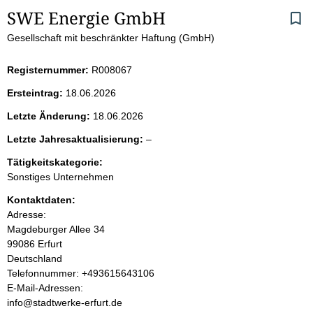
S
SWE Energie GmbH
Gesellschaft mit beschränkter Haftung (GmbH)
e
i
Registernummer:
R008067
Ersteintrag:
18.06.2026
t
Letzte Änderung:
18.06.2026
e
l
Letzte Jahresaktualisierung:
–
e
n
Tätigkeitskategorie:
e
Sonstiges Unternehmen
r
i
Kontaktdaten:
Adresse:
n
Magdeburger Allee
34
99086
Erfurt
h
Deutschland
K
Telefonnummer: +493615643106
a
o
E-Mail-Adressen:
n
info@stadtwerke-erfurt.de
l