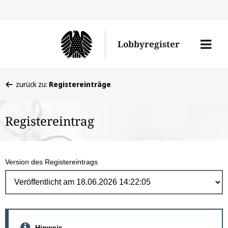
Direk
zum
Men
Lobbyregister
Inhal
öffne
Sie
zurück zu:
Registereinträge
befinden
sich
Registereintrag
hier:
Version des Registereintrags
Hinweis