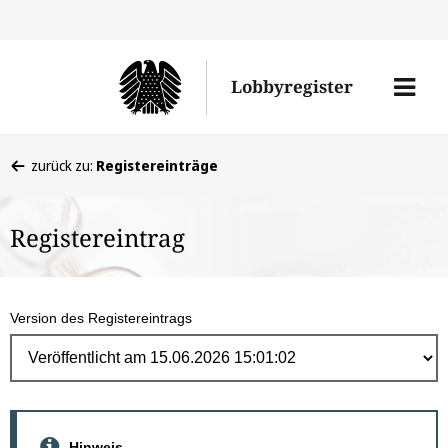
Direk
zum
Men
Lobbyregister
Inhal
öffne
Sie
zurück zu:
Registereinträge
befinden
sich
Registereintrag
hier:
Version des Registereintrags
Hinweis