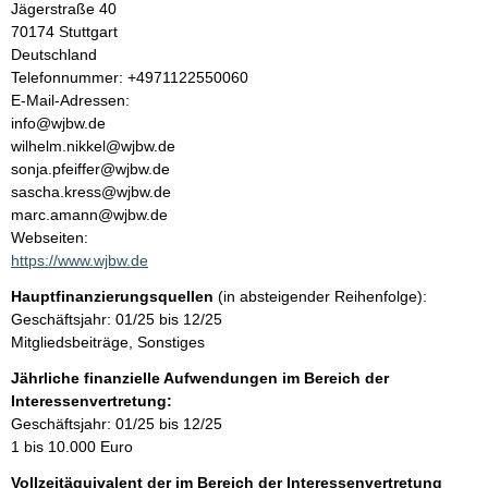
l
Jägerstraße
40
70174
Stuttgart
t
Deutschland
K
Telefonnummer: +4971122550060
o
E-Mail-Adressen:
n
info@wjbw.de
t
wilhelm.nikkel@wjbw.de
a
sonja.pfeiffer@wjbw.de
k
sascha.kress@wjbw.de
t
marc.amann@wjbw.de
i
Webseiten:
n
https://www.wjbw.de
f
Hauptfinanzierungsquellen
(in absteigender Reihenfolge):
o
Geschäftsjahr: 01/25 bis 12/25
r
Mitgliedsbeiträge, Sonstiges
m
a
Jährliche finanzielle Aufwendungen im Bereich der
t
Interessenvertretung:
i
Geschäftsjahr: 01/25 bis 12/25
o
1 bis 10.000 Euro
n
Vollzeitäquivalent der im Bereich der Interessenvertretung