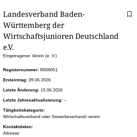
S
Landesverband Baden-
Württemberg der 
e
Wirtschaftsjunioren Deutschland 
i
e.V.
t
Eingetragener Verein (e. V.)
e
Registernummer:
R008051
n
Ersteintrag:
09.06.2026
i
Letzte Änderung:
15.06.2026
l
Letzte Jahresaktualisierung:
–
n
e
Tätigkeitskategorie:
e
h
Wirtschaftsverband oder Gewerbeverband/-verein
r
a
Kontaktdaten:
Adresse: