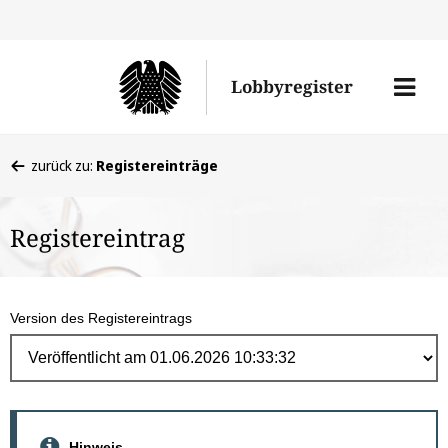
Direk
zum
Men
Lobbyregister
Inhal
öffne
Sie
zurück zu:
Registereinträge
befinden
sich
Registereintrag
hier:
Version des Registereintrags
Hinweis