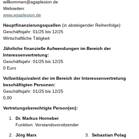
n
willkommen@agaplesion.de
t
Webseiten:
t
a
www.agaplesion.de
k
Hauptfinanzierungsquellen
(in absteigender Reihenfolge):
t
Geschäftsjahr: 01/25 bis 12/25
i
Wirtschaftliche Tätigkeit
n
f
Jährliche finanzielle Aufwendungen im Bereich der
o
Interessenvertretung:
r
Geschäftsjahr: 01/25 bis 12/25
m
0 Euro
a
Vollzeitäquivalent der im Bereich der Interessenvertretung
t
beschäftigten Personen:
i
Geschäftsjahr: 01/25 bis 12/25
o
0,00
n
e
Vertretungsberechtigte Person(en):
n
Dr. Markus Horneber 
:
Funktion: Vorstandsvorsitzender
Jörg Marx 
Sebastian Polag 