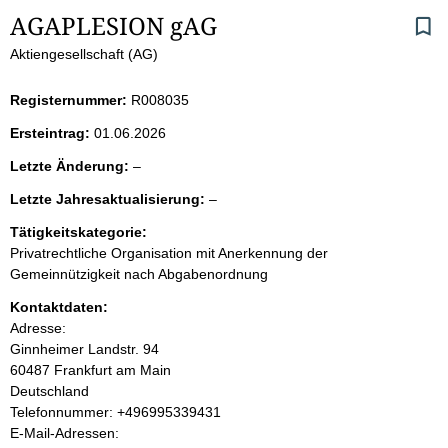
S
AGAPLESION gAG
Aktiengesellschaft (AG)
e
i
Registernummer:
R008035
Ersteintrag:
01.06.2026
t
l
Letzte Änderung:
–
e
e
l
Letzte Jahresaktualisierung:
–
e
e
n
r
Tätigkeitskategorie:
e
Privatrechtliche Organisation mit Anerkennung der
r
i
Gemeinnützigkeit nach Abgabenordnung
Kontaktdaten:
n
Adresse:
Ginnheimer Landstr.
94
h
60487
Frankfurt am Main
Deutschland
a
K
Telefonnummer: +496995339431
o
E-Mail-Adressen:
l