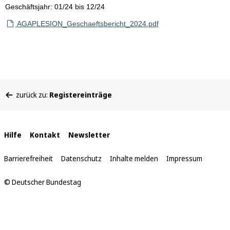
Geschäftsjahr: 01/24 bis 12/24
AGAPLESION_Geschaeftsbericht_2024.pdf
Sie
zurück zu:
Registereinträge
befinden
sich
hier:
Interne
Hilfe
Kontakt
Newsletter
Links
Barrierefreiheit
Datenschutz
Inhalte melden
Impressum
© Deutscher Bundestag