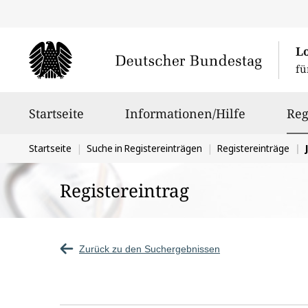
L
fü
Hauptnavigation
Startseite
Informationen/Hilfe
Reg
Sie
Startseite
Suche in Registereinträgen
Registereinträge
befinden
Registereintrag
sich
hier:
Zurück zu den Suchergebnissen