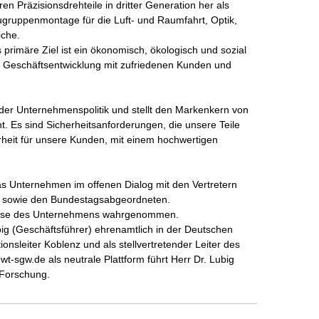
en Präzisionsdrehteile in dritter Generation her als 
ruppenmontage für die Luft- und Raumfahrt, Optik, 
he. 

as primäre Ziel ist ein ökonomisch, ökologisch und sozial 
en Geschäftsentwicklung mit zufriedenen Kunden und 
e der Unternehmenspolitik und stellt den Markenkern von 
t. Es sind Sicherheitsanforderungen, die unsere Teile 
cherheit für unsere Kunden, mit einem hochwertigen 
s Unternehmen im offenen Dialog mit den Vertretern 
 sowie den Bundestagsabgeordneten. 

resse des Unternehmens wahrgenommen. 

ig (Geschäftsführer) ehrenamtlich in der Deutschen 
onsleiter Koblenz und als stellvertretender Leiter des 
t-sgw.de als neutrale Plattform führt Herr Dr. Lubig  
 Forschung. 