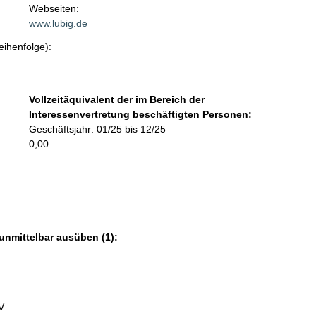
t
Webseiten:
a
www.lubig.de
k
eihenfolge):
t
i
n
f
Vollzeitäquivalent der im Bereich der
o
Interessenvertretung beschäftigten Personen:
r
Geschäftsjahr: 01/25 bis 12/25
m
0,00
a
t
i
o
n
e
unmittelbar ausüben (1):
n
:
V.