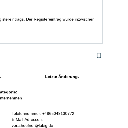
egistereintrags. Der Registereintrag wurde inzwischen
:
Letzte Änderung:
l
–
e
ategorie:
e
Unternehmen
r
K
Telefonnummer: +4965049130772
o
E-Mail-Adressen:
n
vera.hoefner@lubig.de