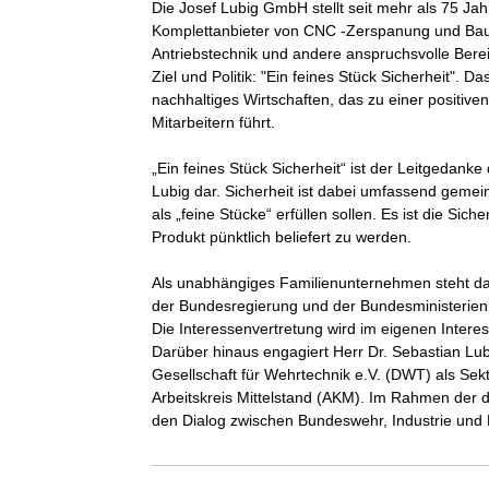
Die Josef Lubig GmbH stellt seit mehr als 75 Jahr
Komplettanbieter von CNC -Zerspanung und Baug
Antriebstechnik und andere anspruchsvolle Bereic
Ziel und Politik: "Ein feines Stück Sicherheit". D
nachhaltiges Wirtschaften, das zu einer positiv
Mitarbeitern führt.

„Ein feines Stück Sicherheit“ ist der Leitgedank
Lubig dar. Sicherheit ist dabei umfassend gemein
als „feine Stücke“ erfüllen sollen. Es ist die Si
Produkt pünktlich beliefert zu werden.

Als unabhängiges Familienunternehmen steht da
der Bundesregierung und der Bundesministerien
Die Interessenvertretung wird im eigenen Inte
Darüber hinaus engagiert Herr Dr. Sebastian Lub
Gesellschaft für Wehrtechnik e.V. (DWT) als Sekti
Arbeitskreis Mittelstand (AKM). Im Rahmen der dw
den Dialog zwischen Bundeswehr, Industrie und