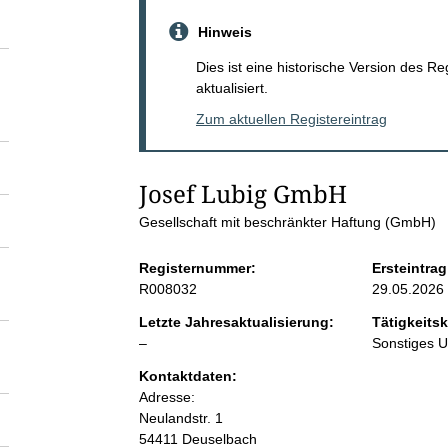
S
Hinweis
e
Dies ist eine historische Version des R
aktualisiert.
i
Zum aktuellen Registereintrag
t
Josef Lubig GmbH
e
Gesellschaft mit beschränkter Haftung (GmbH)
n
Registernummer:
Ersteintrag
R008032
29.05.2026
i
Letzte Jahresaktualisierung:
Tätigkeitsk
l
–
Sonstiges 
n
e
Kontaktdaten:
e
Adresse:
h
r
Neulandstr.
1
54411
Deuselbach