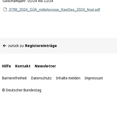
Geschäftsjahr: 01/24 bis 12/24
3798_2024_OJA_mittelgrosse_KapGes_2024_final.pdf
Sie
zurück zu:
Registereinträge
befinden
sich
hier:
Interne
Hilfe
Kontakt
Newsletter
Links
Barrierefreiheit
Datenschutz
Inhalte melden
Impressum
© Deutscher Bundestag