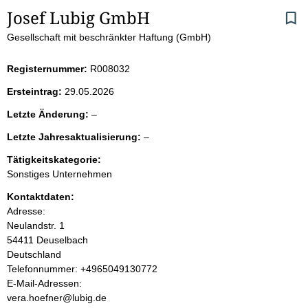
S
Josef Lubig GmbH
Gesellschaft mit beschränkter Haftung (GmbH)
e
i
Registernummer:
R008032
Ersteintrag:
29.05.2026
t
l
Letzte Änderung:
–
e
e
l
Letzte Jahresaktualisierung:
–
e
e
n
r
Tätigkeitskategorie:
e
Sonstiges Unternehmen
r
i
Kontaktdaten:
Adresse:
n
Neulandstr.
1
54411
Deuselbach
h
Deutschland
K
Telefonnummer: +4965049130772
a
o
E-Mail-Adressen:
n
vera.hoefner@lubig.de
l