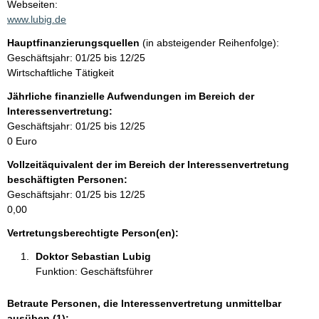
t
Webseiten:
a
www.lubig.de
t
k
Hauptfinanzierungsquellen
(in absteigender Reihenfolge):
t
Geschäftsjahr: 01/25 bis 12/25
i
Wirtschaftliche Tätigkeit
n
f
Jährliche finanzielle Aufwendungen im Bereich der
o
Interessenvertretung:
r
Geschäftsjahr: 01/25 bis 12/25
m
0 Euro
a
Vollzeitäquivalent der im Bereich der Interessenvertretung
t
beschäftigten Personen:
i
Geschäftsjahr: 01/25 bis 12/25
o
0,00
n
e
Vertretungsberechtigte Person(en):
n
Doktor Sebastian Lubig 
:
Funktion: Geschäftsführer
Betraute Personen, die Interessenvertretung unmittelbar
ausüben (1):