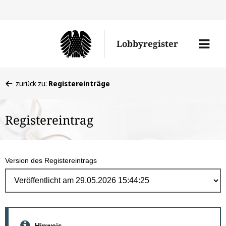
Direk
zum
Men
Lobbyregister
Inhal
öffne
Sie
zurück zu:
Registereinträge
befinden
sich
Registereintrag
hier:
Version des Registereintrags
Hinweis