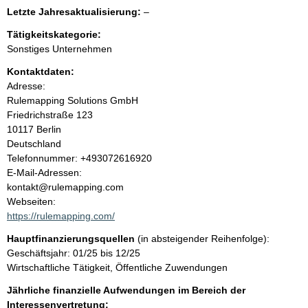
e
e
l
Letzte Jahresaktualisierung:
–
e
e
n
r
Tätigkeitskategorie:
e
Sonstiges Unternehmen
r
i
Kontaktdaten:
Adresse:
n
Rulemapping Solutions GmbH
Friedrichstraße
123
h
10117
Berlin
Deutschland
a
K
Telefonnummer: +493072616920
o
E-Mail-Adressen:
l
n
kontakt@rulemapping.com
t
Webseiten:
t
a
https://rulemapping.com/
k
Hauptfinanzierungsquellen
(in absteigender Reihenfolge):
t
Geschäftsjahr: 01/25 bis 12/25
i
Wirtschaftliche Tätigkeit, Öffentliche Zuwendungen
n
f
Jährliche finanzielle Aufwendungen im Bereich der
o
Interessenvertretung: