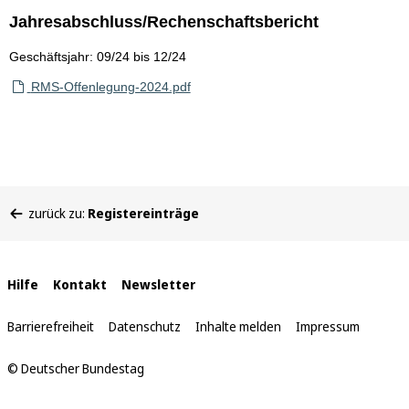
Jahresabschluss/Rechenschaftsbericht
Geschäftsjahr: 09/24 bis 12/24
RMS-Offenlegung-2024.pdf
Sie
zurück zu:
Registereinträge
befinden
sich
hier:
Interne
Hilfe
Kontakt
Newsletter
Links
Barrierefreiheit
Datenschutz
Inhalte melden
Impressum
© Deutscher Bundestag