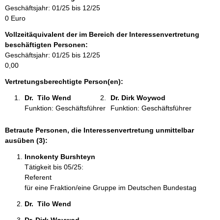
r
Geschäftsjahr: 01/25 bis 12/25
m
0 Euro
a
Vollzeitäquivalent der im Bereich der Interessenvertretung
t
beschäftigten Personen:
i
Geschäftsjahr: 01/25 bis 12/25
o
0,00
n
e
Vertretungsberechtigte Person(en):
n
Dr.  Tilo Wend 
Dr. Dirk Woywod 
:
Funktion: Geschäftsführer
Funktion: Geschäftsführer
Betraute Personen, die Interessenvertretung unmittelbar
ausüben (3):
Innokenty Burshteyn 
Tätigkeit bis 05/25:
Referent
für eine Fraktion/eine Gruppe im Deutschen Bundestag
Dr.  Tilo Wend 