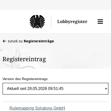
Direk
zum
Men
Lobbyregister
Inhal
öffne
Sie
zurück zu:
Registereinträge
befinden
sich
Registereintrag
hier:
Version des Registereintrags
Navigation
Rulemapping Solutions GmbH