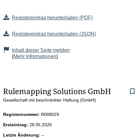
Registereintrag herunterladen (PDF)
Registereintrag herunterladen (JSON)
Inhalt dieser Seite melden
(
Mehr Informationen
)
S
Rulemapping Solutions GmbH
Gesellschaft mit beschränkter Haftung (GmbH)
e
i
Registernummer:
R008029
Ersteintrag:
28.05.2026
t
l
Letzte Änderung:
–