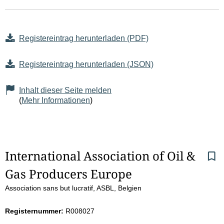
Registereintrag herunterladen (PDF)
Registereintrag herunterladen (JSON)
Inhalt dieser Seite melden
(
Mehr Informationen
)
S
International Association of Oil & 
Gas Producers Europe
e
Association sans but lucratif, ASBL, Belgien
i
Registernummer:
R008027
t