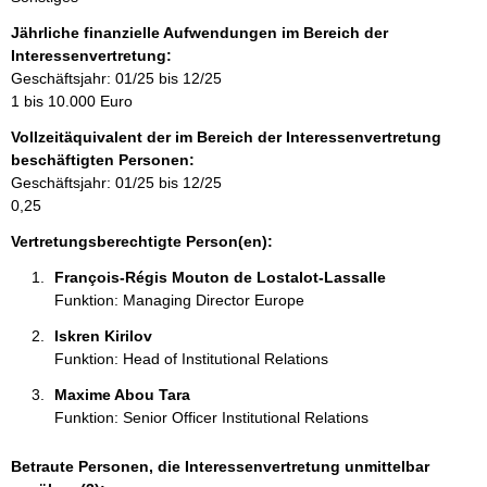
n
f
Jährliche finanzielle Aufwendungen im Bereich der
o
Interessenvertretung:
r
Geschäftsjahr: 01/25 bis 12/25
m
1 bis 10.000 Euro
a
Vollzeitäquivalent der im Bereich der Interessenvertretung
t
beschäftigten Personen:
i
Geschäftsjahr: 01/25 bis 12/25
o
0,25
n
e
Vertretungsberechtigte Person(en):
n
François-Régis Mouton de Lostalot-Lassalle 
:
Funktion: Managing Director Europe
Iskren Kirilov 
Funktion: Head of Institutional Relations
Maxime Abou Tara 
Funktion: Senior Officer Institutional Relations
Betraute Personen, die Interessenvertretung unmittelbar