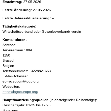
Ersteintrag:
27.05.2026
e
Letzte Änderung:
27.05.2026
n
l
Letzte Jahresaktualisierung:
–
e
i
Tätigkeitskategorie:
e
Wirtschaftsverband oder Gewerbeverband/-verein
r
n
Kontaktdaten:
Adresse:
h
Tervurenlaan 188A
1150
a
Brussel
Belgien
l
K
Telefonnummer: +3228821653
o
E-Mail-Adressen:
t
n
eu-reception@iogp.org
t
Webseiten:
a
https://iogpeurope.org/
k
Hauptfinanzierungsquellen
(in absteigender Reihenfolge):
t
Geschäftsjahr: 01/25 bis 12/25
i
Sonstiges