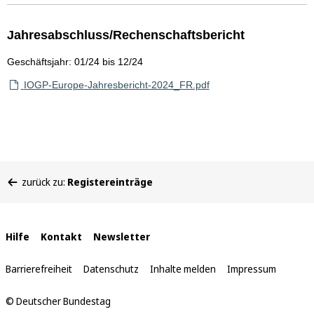
Jahresabschluss/Rechenschaftsbericht
Geschäftsjahr: 01/24 bis 12/24
IOGP-Europe-Jahresbericht-2024_FR.pdf
Sie
zurück zu:
Registereinträge
befinden
sich
hier:
Interne
Hilfe
Kontakt
Newsletter
Links
Barrierefreiheit
Datenschutz
Inhalte melden
Impressum
© Deutscher Bundestag