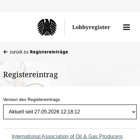
Direk
zum
Men
Lobbyregister
Inhal
öffne
Sie
zurück zu:
Registereinträge
befinden
sich
Registereintrag
hier:
Version des Registereintrags
Navigation
International Association of Oil & Gas Producers