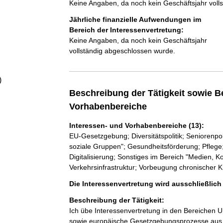
Keine Angaben, da noch kein Geschäftsjahr voll
a
Jährliche finanzielle Aufwendungen im
l
Bereich der Interessenvertretung:
Keine Angaben, da noch kein Geschäftsjahr
vollständig abgeschlossen wurde.
t
)
Beschreibung der Tätigkeit sowie B
Vorhabenbereiche
Interessen- und Vorhabenbereiche (13):
EU-Gesetzgebung; Diversitätspolitik; Seniorenpoli
soziale Gruppen"; Gesundheitsförderung; Pflege;
Digitalisierung; Sonstiges im Bereich "Medien, K
Verkehrsinfrastruktur; Vorbeugung chronischer K
Die Interessenvertretung wird ausschließlic
Beschreibung der Tätigkeit:
Ich übe Interessenvertretung in den Bereichen Un
sowie europäische Gesetzgebungsprozesse aus. D