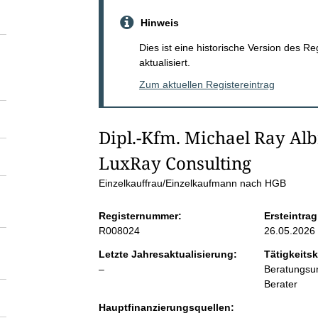
S
Hinweis
e
Dies ist eine historische Version des R
aktualisiert.
i
Zum aktuellen Registereintrag
t
Dipl.-Kfm. Michael Ray Alb
e
LuxRay Consulting
n
Einzelkauffrau/Einzelkaufmann nach HGB
Registernummer:
Ersteintrag
i
R008024
26.05.2026
n
Letzte Jahresaktualisierung:
Tätigkeitsk
l
–
Beratungsun
e
Berater
h
e
Hauptfinanzierungsquellen:
r