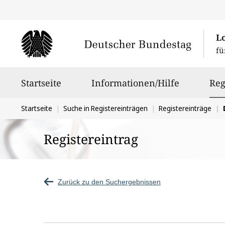
L
fü
Hauptnavigation
Startseite
Informationen/Hilfe
Reg
Sie
Startseite
Suche in Registereinträgen
Registereinträge
befinden
Registereintrag
sich
hier:
Zurück zu den Suchergebnissen