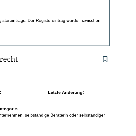
egistereintrags. Der Registereintrag wurde inzwischen
recht
:
Letzte Änderung:
l
–
e
ategorie:
e
ternehmen, selbständige Beraterin oder selbständiger
r