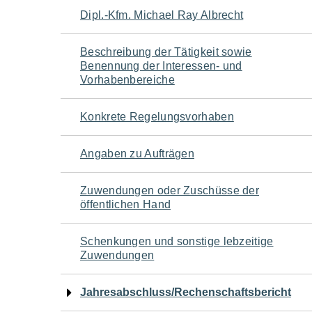
Navigation
Dipl.-Kfm. Michael Ray Albrecht
für
Beschreibung der Tätigkeit sowie
Benennung der Interessen- und
den
Vorhabenbereiche
Seiteninhalt
Konkrete Regelungsvorhaben
Angaben zu Aufträgen
Zuwendungen oder Zuschüsse der
öffentlichen Hand
Schenkungen und sonstige lebzeitige
Zuwendungen
Jahresabschluss/Rechenschaftsbericht