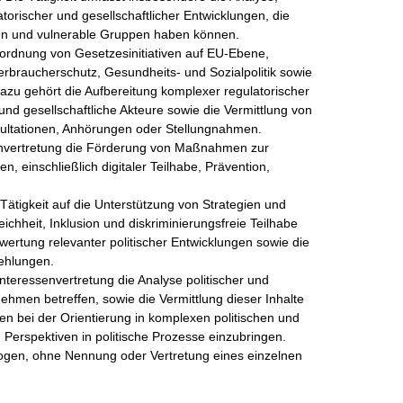
orischer und gesellschaftlicher Entwicklungen, die 
n und vulnerable Gruppen haben können.

nordnung von Gesetzesinitiativen auf EU‑Ebene, 
erbraucherschutz, Gesundheits- und Sozialpolitik sowie 
Dazu gehört die Aufbereitung komplexer regulatorischer 
und gesellschaftliche Akteure sowie die Vermittlung von 
ltationen, Anhörungen oder Stellungnahmen.

senvertretung die Förderung von Maßnahmen zur 
, einschließlich digitaler Teilhabe, Prävention, 
e Tätigkeit auf die Unterstützung von Strategien und 
hheit, Inklusion und diskriminierungsfreie Teilhabe 
wertung relevanter politischer Entwicklungen sowie die 
hlungen.

teressenvertretung die Analyse politischer und 
hmen betreffen, sowie die Vermittlung dieser Inhalte 
men bei der Orientierung in komplexen politischen und 
Perspektiven in politische Prozesse einzubringen.

ogen, ohne Nennung oder Vertretung eines einzelnen 